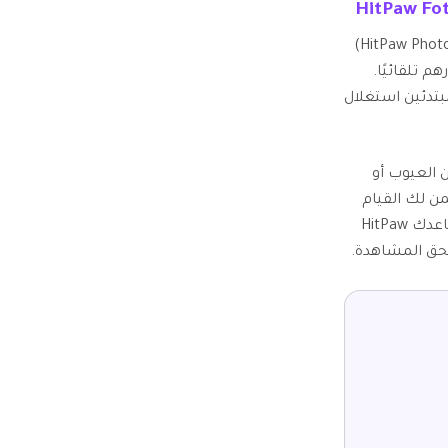
HitPaw Fo
يظل HitPaw FotorPea(المعروف سابقًا باسم HitPaw Photo Enhancer و HitPaw Photo Al)
 تلقائيًا.
تدئين استغلال
 العيوب أو
ن ميزة تحسين الصور تلقائيًا في HitPaw FotorPea تضمن لك القيام
بالعمل بسرعة. بالإضافة إلى السماح لك بتكبير الصورة العائلية القديمة، يساعدك HitPaw