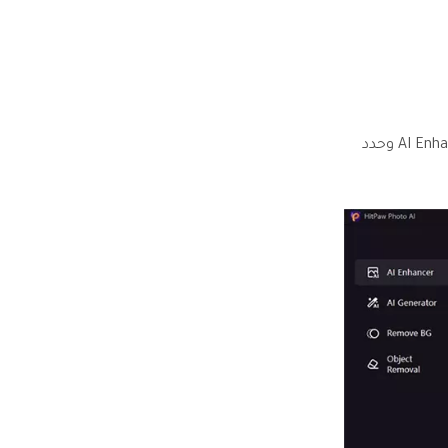
قم بتنزيل وتثبيت HitPaw FotorPea وبدء البرنامج بعد ذلك. اضغط على AI Enhancer وحدد