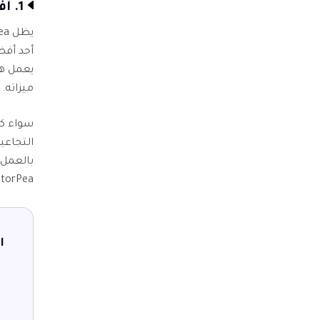
1. أفضل برنامج تحسين الصور تلقائيًا باستخدام
أحد أفض
يعمل هذ
ميزاته.
سواء كن
FotorPea أيضًا في تعزيز الجودة العامة للصورة، مما يجعلها تبدو أ
ا