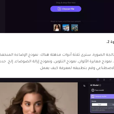
2.
لجة الصورة، سترى ثلاثة أدوات مذهلة هناك: نموذج الإضاءة المنخف
موذج معايرة الألوان، نموذج التلوين، ونموذج إزالة الضوضاء، إلخ. حدد أ
الاصطناعي وقم بتطبيقه لمعرفة كيف يعمل.