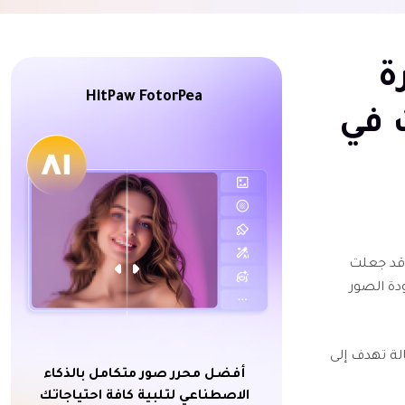
ة
HitPaw FotorPea
 في
 قد جعلت
دة الصور
ة تهدف إلى
أفضل محرر صور متكامل بالذكاء
الاصطناعي لتلبية كافة احتياجاتك