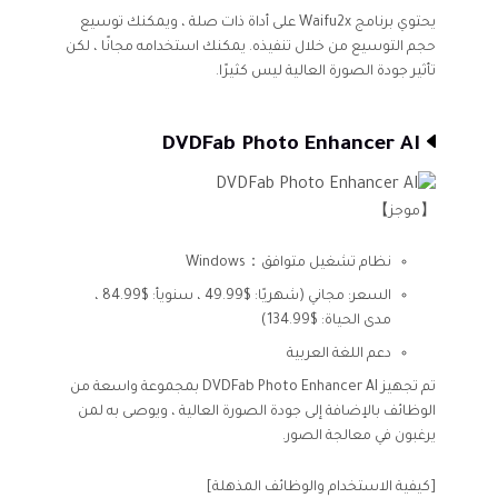
يحتوي برنامج Waifu2x على أداة ذات صلة ، ويمكنك توسيع
حجم التوسيع من خلال تنفيذه. يمكنك استخدامه مجانًا ، لكن
تأثير جودة الصورة العالية ليس كثيرًا.
DVDFab Photo Enhancer AI
【موجز】
نظام تشغيل متوافق：Windows
السعر: مجاني (شهريًا: $49.99 ، سنويأ: $84.99 ،
مدى الحياة: $134.99)
دعم اللغة العربية
تم تجهيز DVDFab Photo Enhancer AI بمجموعة واسعة من
الوظائف بالإضافة إلى جودة الصورة العالية ، ويوصى به لمن
يرغبون في معالجة الصور.
[كيفية الاستخدام والوظائف المذهلة]