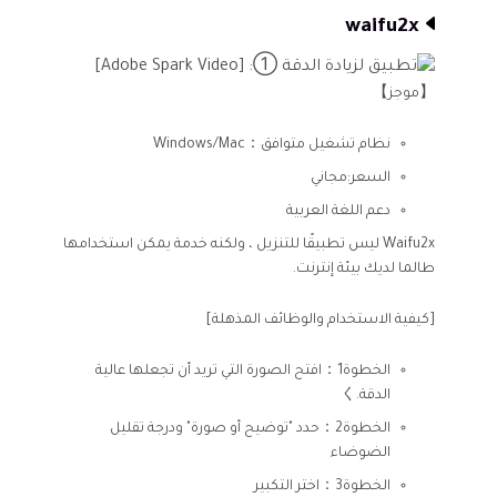
waifu2x
【موجز】
نظام تشغيل متوافق：Windows/Mac
السعر:مجاني
دعم اللغة العربية
Waifu2x ليس تطبيقًا للتنزيل ، ولكنه خدمة يمكن استخدامها
طالما لديك بيئة إنترنت.
[كيفية الاستخدام والوظائف المذهلة]
الخطوة1：افتح الصورة التي تريد أن تجعلها عالية
الدقة.く
الخطوة2：حدد "توضيح أو صورة" ودرجة تقليل
الضوضاء
الخطوة3：اختر التكبير