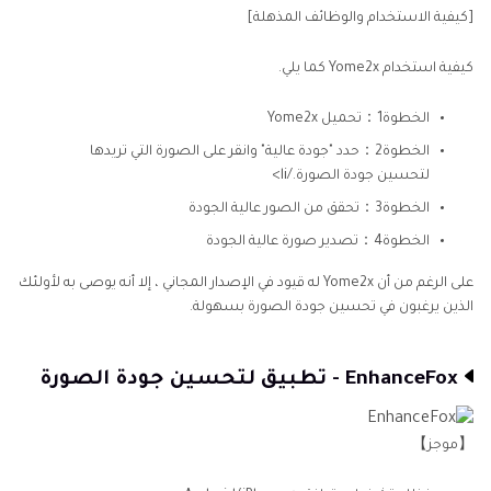
[كيفية الاستخدام والوظائف المذهلة]
كيفية استخدام Yome2x كما يلي.
الخطوة1：تحميل Yome2x
الخطوة2：حدد "جودة عالية" وانقر على الصورة التي تريدها
لتحسين جودة الصورة./li>
الخطوة3：تحقق من الصور عالية الجودة
الخطوة4：تصدير صورة عالية الجودة
على الرغم من أن Yome2x له قيود في الإصدار المجاني ، إلا أنه يوصى به لأولئك
الذين يرغبون في تحسين جودة الصورة بسهولة.
EnhanceFox - تطبيق لتحسين جودة الصورة
【موجز】