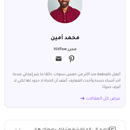
محمد أمين
محرر HitPaw
أعمل بالقطعة منذ أكثر من خمس سنوات. دائمًا ما يثير إعجابي عندما
أجد أشياء جديدة وأحدث المعارف. أعتقد أن الحياة لا حدود لها لكني لا
أعرف حدودًا.
عرض كل المقالات
انضم إلى المناقشة وشارك بصوتك هنا