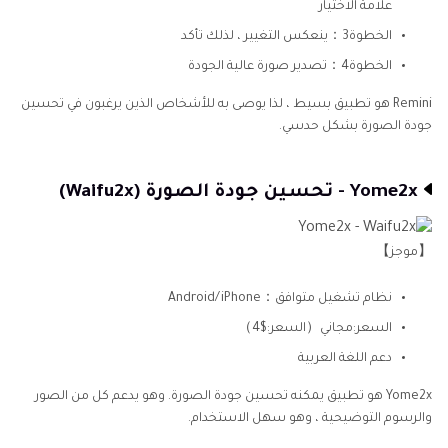
علامة الاختيار
الخطوة3：ينعكس التغيير ، لذلك تأكد
الخطوة4：تصدير صورة عالية الجودة
Remini هو تطبيق بسيط ، لذا يوصى به للأشخاص الذين يرغبون في تحسين
جودة الصورة بشكل حدسي.
Yome2x - تحسين جودة الصورة (Waifu2x)
【موجز】
نظام تشغيل متوافق：Android/iPhone
السعر:مجاني（السعر:$4）
دعم اللغة العربية
Yome2x هو تطبيق يمكنه تحسين جودة الصورة. وهو يدعم كل من الصور
والرسوم التوضيحية ، وهو سهل الاستخدام.