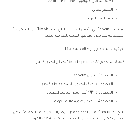
نظام تشغيل متوافق：Android/iPhone
السعر:مجاني
دعم اللغة العربية
تم إنشاء Capcut في الأصل لتحرير مقاطع فيديو Tiktok. من السهل جدًا
استخدامه عند تحرير مقاطع الفيديو للهواتف الذكية.
[كيفية الاستخدام والوظائف المذهلة]
كيفية استخدام "Smart upscaler-AI" لصقل الصور كالتالي.
الخطوة1：تنزيل capcut
الخطوة2：أضف الصور لإنشاء مقاطع فيديو
الخطوة3："▼" أعلى يمين شاشة التعديل
الخطوة4：تصدير صورة عالية الجودة
يتيح لك Capcut تغيير الدقة ومعدل الإطارات بحرية ، مما يجعله أسهل
تطبيق يمكن استخدامه بين التطبيقات المقدمة هذه المرة.