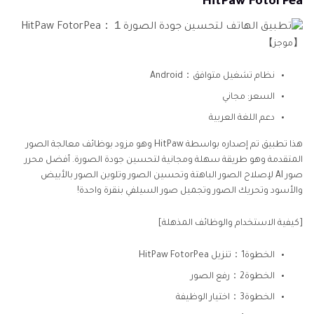
HitPaw FotorPea
【موجز】
نظام تشغيل متوافق：Android
السعر: مجاني
دعم اللغة العربية
هذا تطبيق تم إصداره بواسطة HitPaw وهو مزود بوظائف معالجة الصور
المتقدمة وهو طريقة سهلة ومجانية لتحسين جودة الصورة. أفضل محرر
صور AI لإصلاح الصور الباهتة وتحسين الصور وتلوين الصور بالأبيض
والأسود وتحريك الصور وتجميل صور السيلفي بنقرة واحدة!
[كيفية الاستخدام والوظائف المذهلة]
الخطوة1：تنزيل HitPaw FotorPea
الخطوة2：رفع الصور
الخطوة3：اختيار الوظيفة