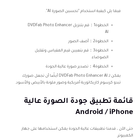
فيما يلي كيفية استخدام "تحسين الصورة AI".
الخطوة1：قم بتنزيل DVDFab Photo Enhancer
AI
الخطوة2：أضف الصور
الخطوة3：قم بتعيين قيم المقياس وتقليل
الضوضاء
الخطوة4：تصدير صورة عالية الجودة
يمكن لـ DVDFab Photo Enhancer AI أيضًا أن تجعل صورك
تبدو كرسوم كاريكاتورية أمريكية وصور ملونة بالأبيض والأسود.
قائمة تطبيق جودة الصورة عالية
Android / iPhone
حتى الآن ، قدمنا تطبيقات عالية الجودة يمكن استخدامها على جهاز
الكمبيوتر.