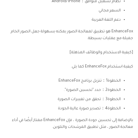
نظام تشغيل متوافق：Android/iPhone
السعر:مجاني
دعم اللغة العربية
EnhanceFox هو تطبيق لمعالجة الصور يمكنه بسهولة جعل الصور الخام
جميلة مع عمليات بسيطة.
[كيفية الاستخدام والوظائف المذهلة]
كيفية استخدام EnhanceFox كما يلي.
الخطوة1：تنزيل برنامج EnhanceFox
الخطوة2：حدد "تحسين الصورة".
الخطوة3：تحقق من تغييرات الصورة
الخطوة4：تصدير صورة عالية الجودة
بالإضافة إلى تحسين جودة الصورة ، فإن EnhanceFox ممتاز أيضًا في أداء
معالجة الصور ، مثل تطبيق المرشحات والتلوين.