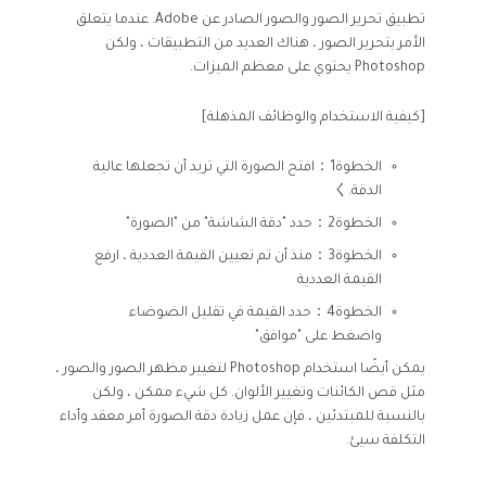
تطبيق تحرير الصور والصور الصادر عن Adobe. عندما يتعلق
الأمر بتحرير الصور ، هناك العديد من التطبيقات ، ولكن
Photoshop يحتوي على معظم الميزات.
[كيفية الاستخدام والوظائف المذهلة]
الخطوة1：افتح الصورة التي تريد أن تجعلها عالية
الدقة.く
الخطوة2：حدد "دقة الشاشة" من "الصورة"
الخطوة3：منذ أن تم تعيين القيمة العددية ، ارفع
القيمة العددية
الخطوة4：حدد القيمة في تقليل الضوضاء
واضغط على "موافق"
يمكن أيضًا استخدام Photoshop لتغيير مظهر الصور والصور ،
مثل قص الكائنات وتغيير الألوان. كل شيء ممكن ، ولكن
بالنسبة للمبتدئين ، فإن عمل زيادة دقة الصورة أمر معقد وأداء
التكلفة سيئ.