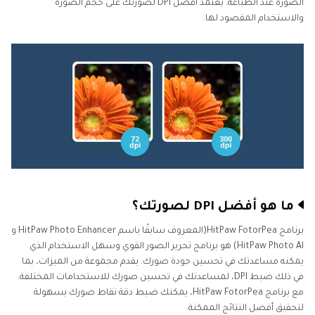
أداة
الصورة عند الطباعة. يعتمد أفضل DPI لصورتك على حجم الصورة
توضيح
والاستخدام المقصود لها.
صورة
مبكسلة
جودة
الصورة
تطبيق
تعزيز
الذكاء
الاصطناعي
ما هو أفضل DPI لصورتك؟
برنامج HitPaw FotorPea(المعروف سابقًا باسم HitPaw Photo Enhancer و
HitPaw Photo Al) هو برنامج تحرير الصور القوي وسهل الاستخدام الذي
يمكنه مساعدتك في تحسين جودة صورك. يقدم مجموعة من الميزات، بما
في ذلك ضبط DPI، لمساعدتك في تحسين صورك للاستخدامات المختلفة.
مع برنامج HitPaw FotorPea، يمكنك ضبط دقة نقاط صورك بسهولة
لتحقيق أفضل النتائج الممكنة.