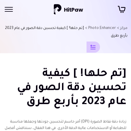
مركز >
Photo Enhancer >
[تم حلها! ] كيفية تحسين دقة الصور في عام 2023
نصائح
بأربع طرق
حول
تحسين
جودة
[تم حلها! ] كيفية
الصور
بالذكاء
تحسين دقة الصور في
الاصطناعي
عام 2023 بأربع طرق
إصلاح
الصورة
زيادة دقة نقاط الصورة (DPI) أمر حاسم لتحسين جودتها وجعلها مناسبة
تحسين
للطباعة أو الاستخدامات عالية الدقة الأخرى. في هذا المقال، سنناقش أفضل
دقة