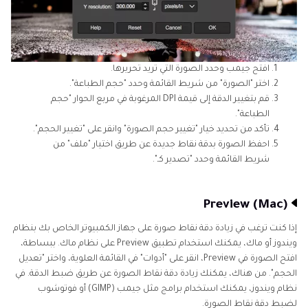
افتح جيمب وحدد الصورة التي تريد تحريرها.
اختر "الصورة" من شريط القائمة وحدد "حجم الطباعة".
قم بتغيير الدقة إلى قيمة DPI المرغوبة في مربع الحوار "حجم
الطباعة".
تأكد من تحديد خيار "تغيير حجم الصورة" وانقر على "تغيير الحجم".
احفظ الصورة بدقة نقاط جديدة عن طريق اختيار "ملف" من
شريط القائمة وحدد "تصدير كـ".
Preview (Mac)
إذا كنت ترغب في زيادة دقة نقاط صورة على جهاز الكمبيوتر الخاص بك بنظام
ويندوز أو ماك، يمكنك استخدام تطبيق Preview على نظام ماك. ببساطة،
افتح الصورة في Preview، انقر على "أدوات" في القائمة العلوية، واختر "تعديل
الحجم". من هناك، يمكنك زيادة دقة نقاط الصورة عن طريق ضبط الدقة. في
نظام ويندوز، يمكنك استخدام برامج مثل جيمب (GIMP) أو فوتوشوب
لضبط دقة نقاط الصورة.