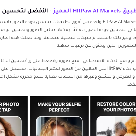
HitPaw AI Marvel المميز
- الأفضل لتحسين ا
تعتبر HitPaw AI Marvels واحدة من أقوى تطبيقات تحسين جودة الصور ب
عي لتحسين جودة الصور تلقائيًا. يمكنها تحليل الصور وتحسين الوضوح
ة وغير ذلك باستخدام شبكات عصبية متقدمة. وقد جعلت هذه الفارقة 
للمصورين الذين يبحثون عن ترقيات سهلة.
م وضع الذكاء الاصطناعي، افتح صورة واضغط على زر "تحسين الذكاء
تم تدريب ذكاء HitPaw على الملايين من الصور لفهم الجماليات. ستعمل 
والتعرض والتشبع وغيرها من السمات بعناية لتبدو محررة بشكل احتر
قط.