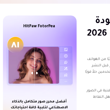
ودة
HitPaw FotorPea
ًا من الهواتف
قبل النشر.
دمين حلاً قويًا
نية في الصور.
هل التقاط
أفضل محرر صور متكامل بالذكاء
الاصطناعي لتلبية كافة احتياجاتك