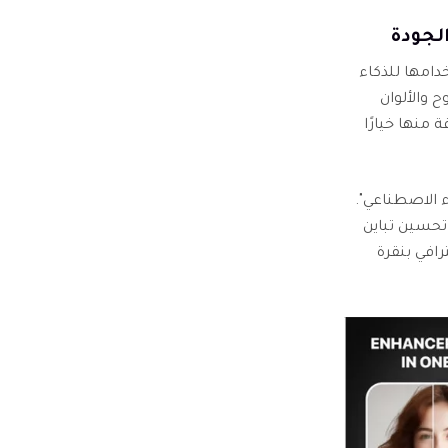
لجودة
استخدامها للذكاء
 والألوان
منها خيارًا
 الاصطناعي".
على تحسين تباين
افي بنقرة