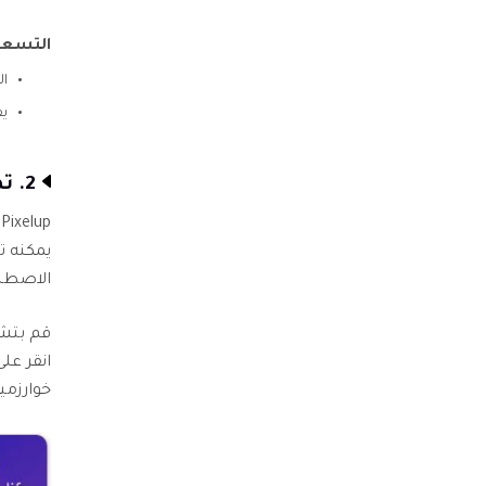
التسعي
ال
يف
2. تطبيق Pixelup - Android & iOS
يمكنه ت
الاصطنا
قم بتشغ
خوارزمي