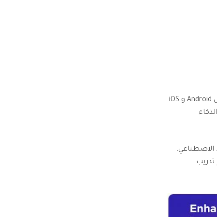
Pixelup هو واحد من أسهل التطبيقات لتحسين جودة الصور لنظامي التشغيل Android و iOS.
لذكاء
 الاصطناعي.
 في ثوانٍ. تم تدريب