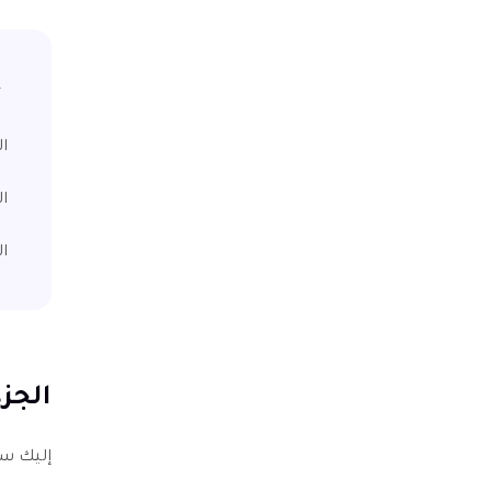
الجزء 1:
الجزء 2: ن
الجزء 3: الأ
الجزء 1: قوائم تطبيقات تحسين 
إليك ست