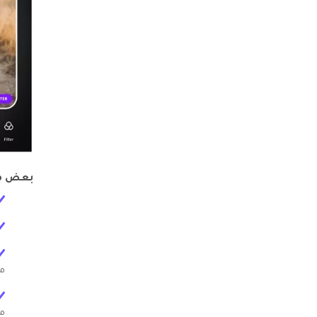
بعض مي
من
مب