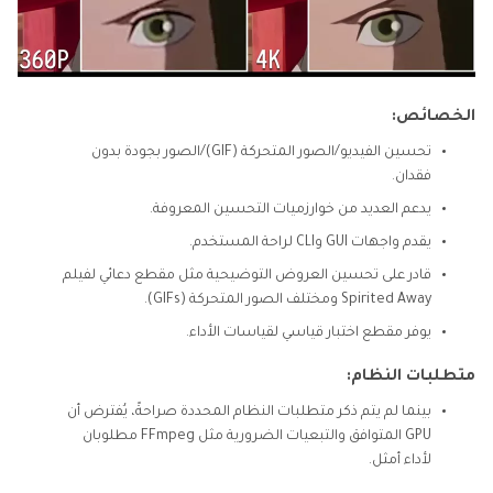
الخصائص:
تحسين الفيديو/الصور المتحركة (GIF)/الصور بجودة بدون
فقدان.
يدعم العديد من خوارزميات التحسين المعروفة.
يقدم واجهات GUI وCLI لراحة المستخدم.
قادر على تحسين العروض التوضيحية مثل مقطع دعائي لفيلم
Spirited Away ومختلف الصور المتحركة (GIFs).
يوفر مقطع اختبار قياسي لقياسات الأداء.
متطلبات النظام:
بينما لم يتم ذكر متطلبات النظام المحددة صراحةً، يُفترض أن
GPU المتوافق والتبعيات الضرورية مثل FFmpeg مطلوبان
لأداء أمثل.