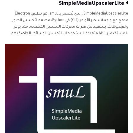
SimpleMediaUpscalerLite
SimpleMediaUpscalerLite، الذي يُختصر بـ smuL، هو تطبيق Electron
مدمج مع واجهة سطر الأوامر (CLI) في Python، مصمم لتحسين الصور
والفيديوهات. يستفيد من قدرات محركات التحسين المتعددة، مما يوفر
للمستخدمين أداة متعددة الاستخدامات لتحسين الوسائط الخاصة بهم.