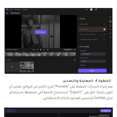
الخطوة 4. المعاينة والتصدير:
بعد إجراء اختيارك، اضغط على "Preview" لترى الكثير من الروائع. بمجرد أن
تكون راضيًا، انقر على "'Export'" لاستخراج التحفة التي صنعتها باستخدام
بديل GitHub لتحسين الفيديو بالذكاء الاصطناعي.