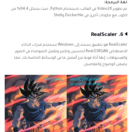
لغة البرمجة:
تم تطوير Video2X في الغالب باستخدام Python، حيث يشكل 94.4% من
الكود، مع مكونات أخرى في Dockerfile وShell.
6. RealScaler
RealScaler هو تطبيق يستند إلى Windows يستخدم قدرات الذكاء
الاصطناعي Real-ESRGAN لتحسين وتكبير وتقليل الضوضاء في الصور
والفيديوهات. إنها أداة قوية تبرز أفضل ما في الوسائط الخاصة بك، مما
يضمن الوضوح والتفاصيل.