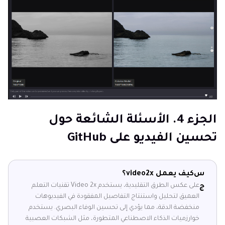
الجزء 4. الأسئلة الشائعة حول
تحسين الفيديو على GitHub
س
كيف يعمل video2x؟
على عكس الطرق التقليدية، يستخدم Video 2x تقنيات التعلم
ج
العميق لتحليل واستنتاج التفاصيل المفقودة في الفيديوهات
منخفضة الدقة، مما يؤدي إلى تحسين الوفاء البصري. يستخدم
خوارزميات الذكاء الاصطناعي المتطورة، مثل الشبكات العصبية