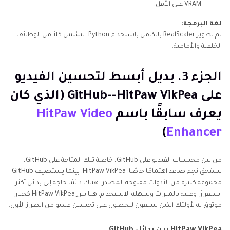
VRAM على الأقل.
لغة البرمجة:
تم تطوير RealScaler بالكامل باستخدام Python، ليشمل كلاً من الوظائف
الخلفية والأمامية.
الجزء 3. بديل أبسط لتحسين الفيديو
على GitHub--HitPaw VikPea (الذي كان
يعرف سابقًا باسم
HitPaw Video
)
Enhancer
من بين محسنات الفيديو على GitHub، خاصة تلك المتاحة على GitHub،
يستحق نجم صاعد اهتمامًا خاصًا: HitPaw VikPea. بينما يستضيف GitHub
مجموعة كبيرة من الأدوات مفتوحة المصدر، هناك دائمًا حاجة إلى بدائل أكثر
استقرارًا وغنية بالميزات وسهلة الاستخدام. هنا يبرز HitPaw VikPea كخيار
موثوق به لأولئك الذين يسعون للحصول على تحسين فيديو من الطراز الأول.