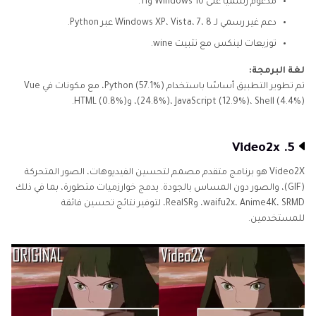
مدعوم رسميًا على Windows 10 و11.
دعم غير رسمي لـ Windows XP، Vista، 7، 8 عبر Python.
توزيعات لينكس مع تثبيت wine.
لغة البرمجة:
تم تطوير التطبيق أساسًا باستخدام Python (57.1%)، مع مكونات في Vue
(24.8%)، JavaScript (12.9%)، Shell (4.4%)، وHTML (0.8%).
5. Video2x
Video2X هو برنامج متقدم مصمم لتحسين الفيديوهات، الصور المتحركة
(GIF)، والصور دون المساس بالجودة. يدمج خوارزميات متطورة، بما في ذلك
waifu2x، Anime4K، SRMD، وRealSR، لتوفير نتائج تحسين فائقة
للمستخدمين.