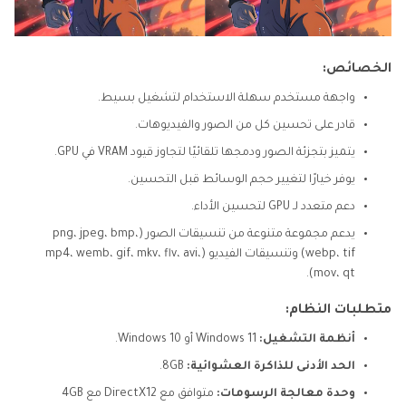
الخصائص:
واجهة مستخدم سهلة الاستخدام لتشغيل بسيط.
قادر على تحسين كل من الصور والفيديوهات.
يتميز بتجزئة الصور ودمجها تلقائيًا لتجاوز قيود VRAM في GPU.
يوفر خيارًا لتغيير حجم الوسائط قبل التحسين.
دعم متعدد لـ GPU لتحسين الأداء.
يدعم مجموعة متنوعة من تنسيقات الصور (png، jpeg، bmp،
webp، tif) وتنسيقات الفيديو (mp4، wemb، gif، mkv، flv، avi،
mov، qt).
متطلبات النظام:
أنظمة التشغيل:
Windows 11 أو Windows 10.
الحد الأدنى للذاكرة العشوائية:
8GB.
وحدة معالجة الرسومات:
متوافق مع DirectX12 مع 4GB