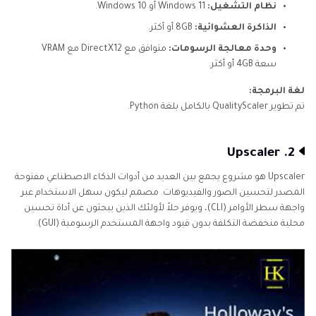
نظام التشغيل:
Windows 11 أو Windows 10.
الذاكرة العشوائية:
8GB أو أكثر.
وحدة معالجة الرسومات:
متوافق مع DirectX12 مع VRAM
سعة 4GB أو أكثر.
لغة البرمجة:
تم تطوير QualityScaler بالكامل بلغة Python.
2. Upscaler
Upscaler هو مشروع يجمع بين العديد من أدوات الذكاء الاصطناعي مفتوحة
المصدر لتحسين الصور والفيديوهات. مصمم ليكون سهل الاستخدام عبر
واجهة سطر الأوامر (CLI)، ويوفر حلاً لأولئك الذين يبحثون عن أداة تحسين
محلية منخفضة التكلفة بدون قيود واجهة المستخدم الرسومية (GUI).