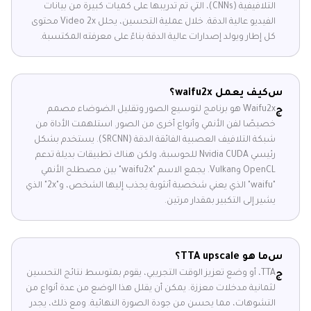
التلافيفية (CNNs)، التي تم تدريبها على كميات كبيرة من بيانات
الفيديو عالية الدقة. خلال عملية التحسين، يحلل Video 2x محتوى
كل إطار ويولد إصدارات عالية الدقة بناءً على معرفته المكتسبة.
س
كيف يعمل waifu2x؟
Waifu2x هو برنامج لتوسيع الصور وتقليل الضوضاء مصمم
ج
خصيصًا لفن الأنمي وأنواع أخرى من الصور. استلهمت الأداة من
شبكة التلافيف العصبية الفائقة الدقة (SRCNN). يستخدم بشكل
رئيسي Nvidia CUDA للحوسبة، ولكن هناك تطبيقات بديلة تدعم
OpenCL وVulkan. يجمع الاسم "waifu2x" بين مصطلح الأنمي
"waifu" الذي يعني شخصية أنثوية يجذب إليها الشخص، و"2x" الذي
يشير إلى التكبير بمقدار مرتين.
س
ما هو TTA upscale؟
TTA، أو وضع تعزيز الوقت التجريبي، يقوم بمتوسط نتائج التحسين
ج
لثمانية مدخلات معززة. يمكن أن يقلل هذا الوضع من عدة أنواع من
التشوهات، مما يحسن من جودة الصورة النهائية. ومع ذلك، يجدر