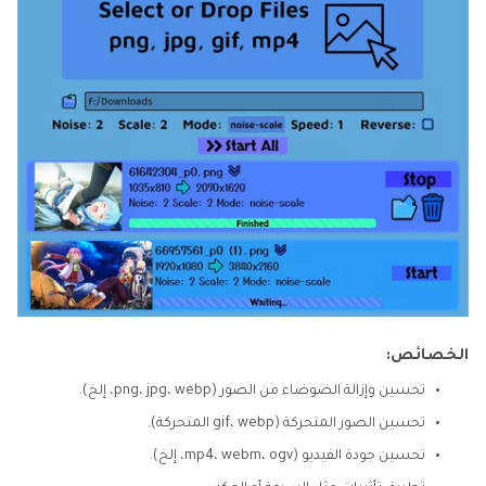
الخصائص:
تحسين وإزالة الضوضاء من الصور (png، jpg، webp، إلخ).
تحسين الصور المتحركة (gif، webp المتحركة).
تحسين جودة الفيديو (mp4، webm، ogv، إلخ).