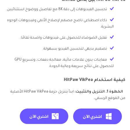
HitPaw VikPea بين بدائل GitHub
تحسين الفيديوهات إلى دقة 8K مع تفاصيل ووضوح استثنائيين.
ذكاء اصطناعي ناضج مصمم لإصلاح الأنمي وفيديوهات الوجوه
البشرية.
تقليل الضوضاء للحصول على فيديوهات واضحة تمامًا.
تصميم بديهي لتحسين الفيديو بسهولة.
معاينات بدون علامات مائية، معالجة دفعات، وتسريع GPU
للحصول على نتائج سريعة وعالية الجودة.
كيفية استخدام HitPaw VikPea
الخطوة 1. التنزيل والتثبيت:
ابدأ بتنزيل حزمة HitPaw VikPea الأصلية
من الموقع الرسمي.