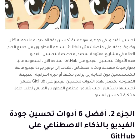
هاندبريك
الاصطناعي
الخلاصة
تحسين
أجهزة
الفيديو
تحسين
بالذكاء
جودة
الاصطناعي
الفيديو
تحسين الفيديو، في جوهره، هو عملية تحسين دقة الفيديو، مما يجعله أكثر
تحسين
وضوحًا ودقة. على منصات مثل GitHub، يساهم المطورون من جميع أنحاء
بالذكاء
MP4
العالم في مشاريع مفتوحة المصدر مخصصة لتحسين الفيديو.
الاصطناعي
هذه الأدوات لتحسين الفيديو على GitHub المتاحة الآن، المدعومة غالبًا
مكبر
بخوارزميات متقدمة وذكاء اصطناعي، تهدف إلى توفير جودة فيديو فائقة
مكبرات
الفيديو
للمستخدمين دون الحاجة إلى برامج مكلفة أو خبرة احترافية. الطبيعة
الفيديو
بالذكاء
المفتوحة المصدر لهذه الأدوات لتحسين الفيديو على GitHub تضمن
الاصطناعي
بالذكاء
تحسينها باستمرار، حيث يتعاون مجتمع المطورين العالمي لجلب حلول
للأنمي
الاصطناعي
مبتكرة لتحسين الفيديو.
تحسين
تحسين
الفيديو
الجزء 2. أفضل 6 أدوات تحسين جودة
الفيديوهات
بالذكاء
ذات
الفيديو بالذكاء الاصطناعي على
الاصطناعي
الجودة
مفتوح
GitHub
المصدر
المنخفضة