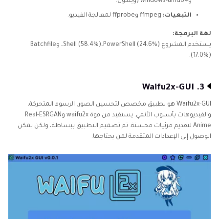
وwindows-amd64 (ويندوز).
التبعيات:
ffmpeg وffprobe لمعالجة الفيديو.
لغة البرمجة:
يستخدم المشروع Shell (58.4%)،PowerShell (24.6%)، وBatchfile
(17.0%).
3. Waifu2x-GUI
Waifu2x-GUI هو تطبيق مخصص لتحسين الصور، الرسوم المتحركة،
والفيديوهات بأسلوب الأنمي. يستفيد من قوة waifu2x وReal-ESRGAN
Anime لتقديم مرئيات محسنة. تم تصميم التطبيق ببساطة، ولكن يمكن
الوصول إلى الإعدادات المتقدمة لمن يحتاجها.