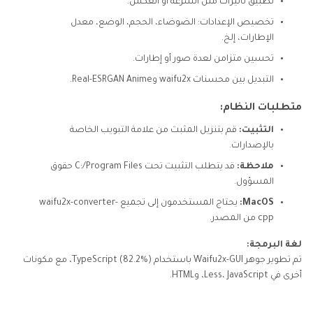
تطبيق تأثيرات مثل السرعة أو العكس.
تخصيص الإعدادات: الضوضاء، الحجم، الوضع، معدل
الإطارات، إلخ.
تحسين متزامن لعدة صور أو إطارات.
التبديل بين محسنات waifu2x وReal-ESRGAN Anime.
متطلبات النظام:
التثبيت:
قم بتنزيل المثبت من علامة التبويب الخاصة
بالإصدارات.
ملاحظة:
قد يتطلب التثبيت تحت C:/Program Files حقوق
المسؤول.
MacOS:
يحتاج المستخدمون إلى تجميع waifu2x-converter-
cpp من المصدر.
لغة البرمجة:
تم تطوير جوهر Waifu2x-GUI باستخدام TypeScript (82.2%)، مع مكونات
أخرى في Less، JavaScript، وHTML.