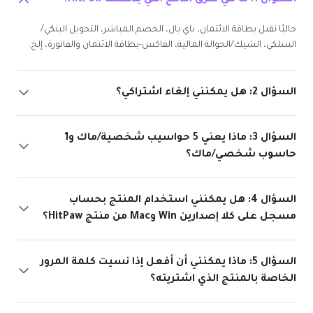
السؤال 1: ما هي طرق الدفع التي يدعمها HitPaw؟
حاليًا نقبل بطاقة الائتمان، باي بال، الخصم المباشر، التحويل البنكي/
السلكي، الشيك/الحوالة المالية، الفاكس-بطاقة الائتمان والفاتورة، إلخ.
السؤال 2: هل يمكنني إلغاء اشتراكي؟
السؤال 3: ماذا يعني 5 حواسيب شخصية/ماك و1
حاسوب شخصي/ماك؟
السؤال 4: هل يمكنني استخدام المنتج بحساب
مسجل على كلا إصدارين Win وMac من منتج HitPaw؟
السؤال 5: ماذا يمكنني أن أفعل إذا نسيت كلمة المرور
الخاصة بالمنتج الذي اشتريته؟