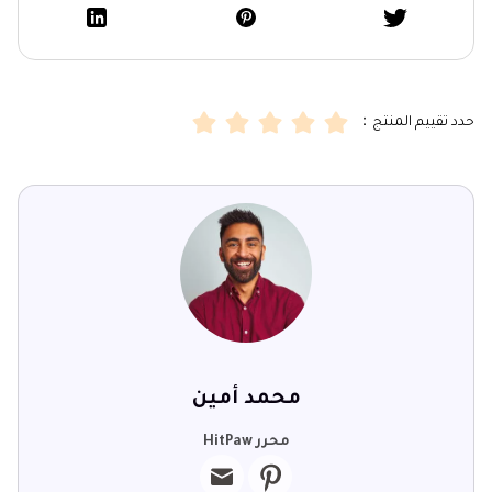
حدد تقييم المنتج：
محمد أمين
محرر HitPaw