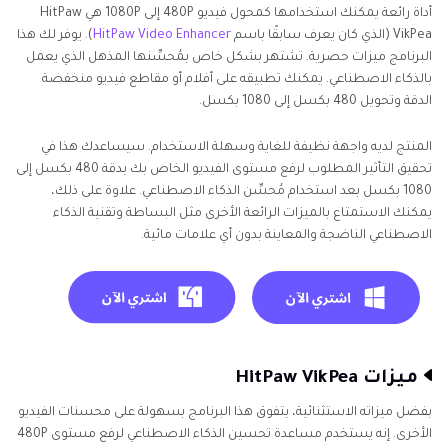
أداة رائعة يمكنك استخدامها كمحول فيديو 480P إلى 1080P هي HitPaw
VikPea (الذي كان يعرف سابقًا باسم
HitPaw Video Enhancer
). يوفر لك هذا
البرنامج ميزات حصرية. تشتهر بشكل خاص بمُحسِّنها المذهل الذي يعمل
بالذكاء الاصطناعي. يمكنك تطبيقه على أفلام أو مقاطع فيديو منخفضة
الدقة وتحويل 480 بكسل إلى 1080 بكسل.
المنتج لديه واجهة نظيفة للغاية وسهلة الاستخدام. سيساعدك هذا في
تحقيق التأثير المطلوب لرفع مستوى الفيديو الخاص بك بدقة 480 بكسل إلى
1080 بكسل بعد استخدام مُحسِّن الذكاء الاصطناعي. علاوة على ذلك،
يمكنك الاستمتاع بالميزات الرائعة الأخرى مثل البساطة وتقنية الذكاء
الاصطناعي الناضجة والمعاينة بدون أي علامات مائية.
ميزات HitPaw VikPea
بفضل ميزاته الاستثنائية، يتفوق هذا البرنامج بسهولة على محسنات الفيديو
الأخرى. إنه يستخدم مساعدة تحسين الذكاء الاصطناعي لرفع مستوى 480P