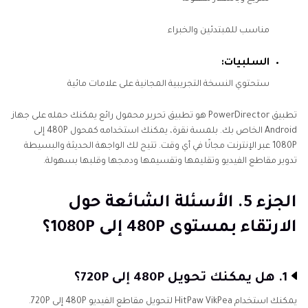
مناسب للمبتدئين والخبراء
السلبيات:
ستحتوي النسخة التجريبية المجانية على علامات مائية
تطبيق PowerDirector هو تطبيق تحرير محمول رائع يمكنك حمله على جهاز
Android الخاص بك. بلمسة نقرة، يمكنك استخدامه كمحول 480P إلى
1080P عبر الإنترنت مجانًا في أي وقت. تتيح لك الواجهة الحديثة والبسيطة
تدوير مقاطع الفيديو وتقليمها وتقسيمها ودمجها وقلبها بسهولة.
الجزء 5. الأسئلة الشائعة حول
الارتقاء بمستوى 480P إلى 1080P؟
1. هل يمكنك تحويل 480P إلى 720P؟
يمكنك استخدام HitPaw VikPea لتحويل مقاطع الفيديو 480P إلى 720P.