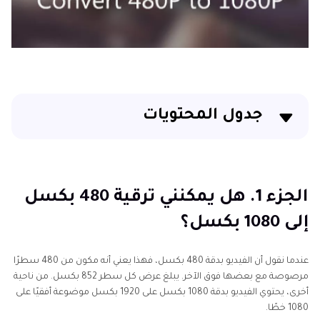
جدول المحتويات
الجزء 1. هل يمكنني ترقية 480 بكسل إلى 1080 بكسل؟
الجزء 2. أفضل طريقة لتحويل 480P إلى 1080P دون فقدان
الجزء 1. هل يمكنني ترقية 480 بكسل
الجودة باستخدام AI Video Upscaler
إلى 1080 بكسل؟
الجزء 3. كيفية تحويل 480P إلى 1080P عبر الإنترنت مجانًا؟
عندما نقول أن الفيديو بدقة 480 بكسل، فهذا يعني أنه مكون من 480 سطرًا
الجزء 4. كيفية تحويل 480P إلى 1080 P في Android؟
مرصوصة مع بعضها فوق الآخر. يبلغ عرض كل سطر 852 بكسل. من ناحية
أخرى، يحتوي الفيديو بدقة 1080 بكسل على 1920 بكسل موضوعة أفقيًا على
الجزء 5. الأسئلة الشائعة حول الارتقاء بمستوى 480P إلى
1080 خطًا.