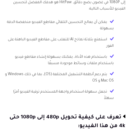
إلى 1080P في غضون بضع دقائق. HitPaw هو هدفك المفضل لتحسين
الفيديو للأسباب التالية:
يمكن أن يعالج التحسين التلقائي مقاطع الفيديو منخفضة الدقة
بسهولة
استمتع بثلاثة نماذج AI للتغلب على مقاطع الفيديو الباهتة على
الفور
باستخدام هذه الأداة، يمكنك بسهولة إنشاء مقاطع فيديو
باستخدام ملفات وسائط موجودة مسبقًا
يتم دعم أنظمة التشغيل المختلفة (OS)، بما في ذلك Windows و
Mac OS و OS
تجعل سهولة استخدام واجهة المستخدم ترقية الفيديو أمرًا
سهلاً
تعرف على كيفية تحويل 480p إلى 1080p حتى
4k من هذا الفيديو: