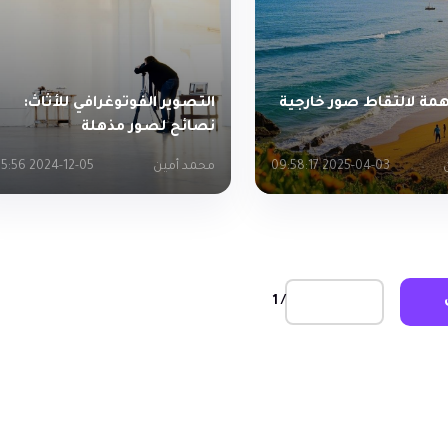
همة لالتقاط صور خارجية
التصوير الفوتوغرافي للأثاث:
نصائح لصور مذهلة
2025-04-03 09:58:17
محمد أمين
2024-12-05 11:25:56
/ 1