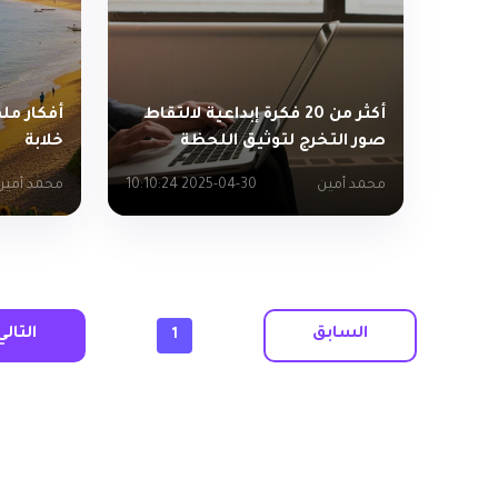
أكثر من 20 فكرة إبداعية لالتقاط
أفكار مل
صور التخرج لتوثيق اللحظة
خلابة
محمد أمين
2025-04-30 10:10:24
محمد أمين
السابق
التالي
1