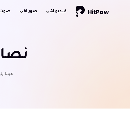
فيديو Al
صور AI
صوت AI
نصائ
فيما يل