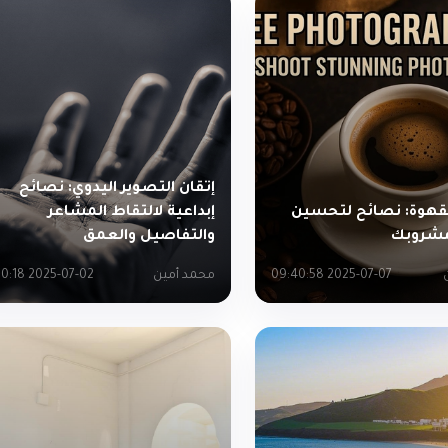
إتقان التصوير اليدوي: نصائح
لقهوة: نصائح لتحسين
إبداعية لالتقاط المشاعر
شروبك
والتفاصيل والعمق
2025-07-07 09:40:58
محمد أمين
2025-07-02 11:30:18