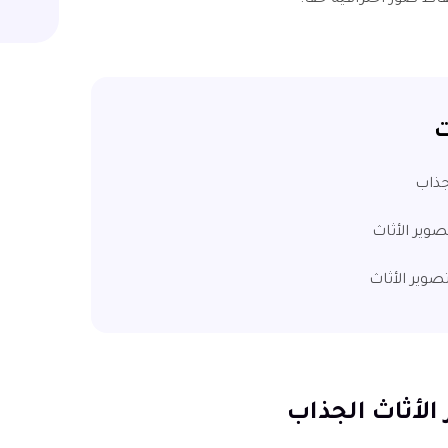
اط صور احترافية حقًا!
ت