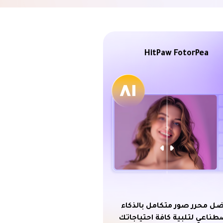
HitPaw FotorPea
ل محرر صور متكامل بالذكاء
طناعي لتلبية كافة احتياجاتك