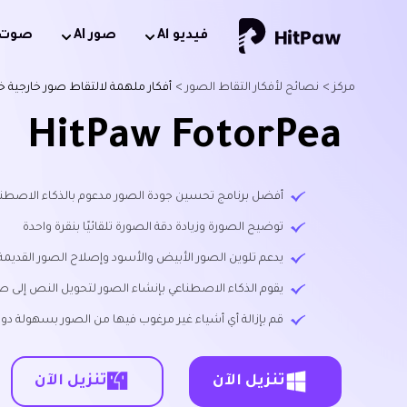
فيديو Al
صور AI
صوت AI
مركز >
نصائح لأفكار التقاط الصور >
أفكار ملهمة لالتقاط صور خارجية خل
HitPaw FotorPea
أفضل برنامج تحسين جودة الصور مدعوم بالذكاء الاصطناعي متاح لن
توضيح الصورة وزيادة دقة الصورة تلقائيًا بنقرة واحدة
يدعم تلوين الصور الأبيض والأسود وإصلاح الصور القديمة
يقوم الذكاء الاصطناعي بإنشاء الصور لتحويل النص إلى ص
قم بإزالة أي أشياء غير مرغوب فيها من الصور بسهولة دون
تنزيل الآن
تنزيل الآن