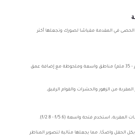
و الحصى في المقدمة مقياسًا لصورك وتجعلها أكثر
تلتقط العدسة واسعة الزاوية (16 ملم - 35 ملم) مناطق واسعة وملحوظة مع إضافة عمق
المقربة من الزهور والحشرات والقوام الرقيق.
بة، استخدم فتحة واسعة (f/2.8 - f/5.6).
فظ الفتحة الصغيرة (f/8 إلى f/16) بكل الحقل واضحًا، مما يجعلها مثالية لتصوير المناظر