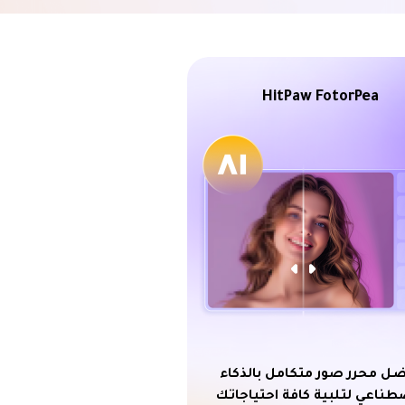
HitPaw FotorPea
ل محرر صور متكامل بالذكاء
طناعي لتلبية كافة احتياجاتك