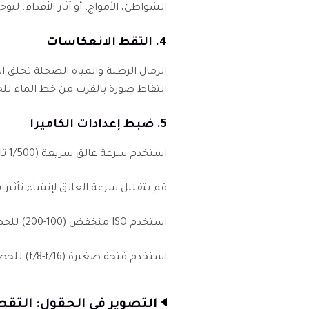
الشواطئ، الأمواج، أو آثار الأقدام، لتو
4. التقط الانعكاسات
الرمال الرطبة والمياه الضحلة تخلق ا
التقاط صورة بالقرب من خط الماء لل
5. ضبط إعدادات الكاميرا
استخدم سرعة غالق سريعة (1/500 ثانية أو أسرع) لتجميد الحركة.
قم بتقليل سرعة الغالق لإنشاء تأثيرات
استخدم ISO منخفض (100-200) للحصول على صور أكثر وضوحًا.
استخدم فتحة صغيرة (f/8-f/16) للحصول على عمق مجال أكبر.
التصوير في الحقول: التقط