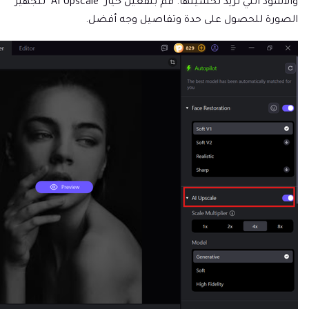
والأسود التي تريد تحسينها. قم بتفعيل خيار "AI Upscale" لتجهيز
الصورة للحصول على حدة وتفاصيل وجه أفضل.