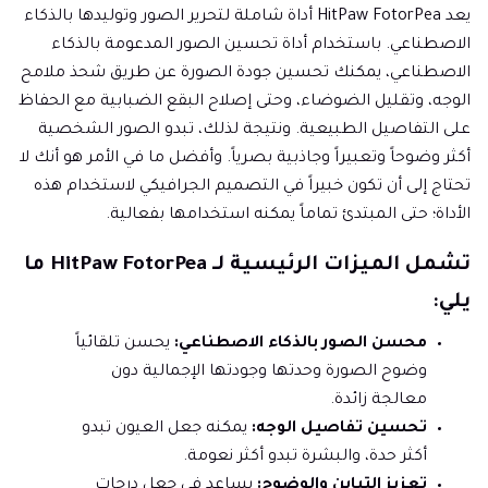
يعد HitPaw FotorPea أداة شاملة لتحرير الصور وتوليدها بالذكاء
الاصطناعي. باستخدام أداة تحسين الصور المدعومة بالذكاء
الاصطناعي، يمكنك تحسين جودة الصورة عن طريق شحذ ملامح
الوجه، وتقليل الضوضاء، وحتى إصلاح البقع الضبابية مع الحفاظ
على التفاصيل الطبيعية. ونتيجة لذلك، تبدو الصور الشخصية
أكثر وضوحاً وتعبيراً وجاذبية بصرياً. وأفضل ما في الأمر هو أنك لا
تحتاج إلى أن تكون خبيراً في التصميم الجرافيكي لاستخدام هذه
الأداة؛ حتى المبتدئ تماماً يمكنه استخدامها بفعالية.
تشمل الميزات الرئيسية لـ HitPaw FotorPea ما
يلي:
محسن الصور بالذكاء الاصطناعي:
يحسن تلقائياً
وضوح الصورة وحدتها وجودتها الإجمالية دون
معالجة زائدة.
تحسين تفاصيل الوجه:
يمكنه جعل العيون تبدو
أكثر حدة، والبشرة تبدو أكثر نعومة.
تعزيز التباين والوضوح:
يساعد في جعل درجات