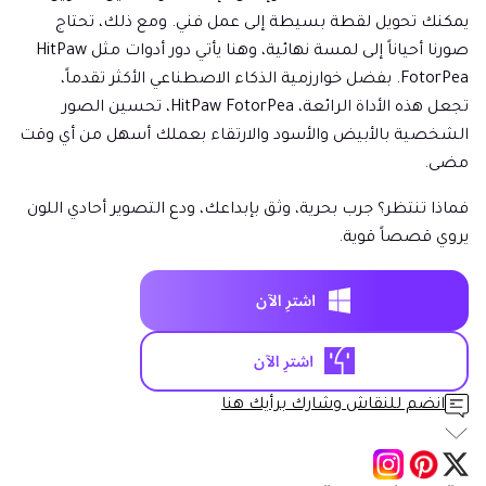
يمكنك تحويل لقطة بسيطة إلى عمل فني. ومع ذلك، تحتاج
صورنا أحياناً إلى لمسة نهائية، وهنا يأتي دور أدوات مثل HitPaw
FotorPea. بفضل خوارزمية الذكاء الاصطناعي الأكثر تقدماً،
تجعل هذه الأداة الرائعة، HitPaw FotorPea، تحسين الصور
الشخصية بالأبيض والأسود والارتقاء بعملك أسهل من أي وقت
مضى.
فماذا تنتظر؟ جرب بحرية، وثق بإبداعك، ودع التصوير أحادي اللون
يروي قصصاً قوية.
انضم للنقاش وشارك برأيك هنا