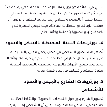
التالي في القائمة هو بورتريهات الإضاءة الناعمة؛ فهي رقيقة جداً.
في مثل هذه الصور، تكون الظلال ناعمة وضبابية، مما يعطي
النمط شعوراً بالهدوء والسلام. إنها مثالية للأطفال الرضع، أو
حفلات الزفاف، أو اللحظات الهادئة، حيث تجعل البشرة تبدو
ناعمة، وتبدو الصورة بأكملها وكأنها حلم.
4. بورتريهات البيئة المحيطة بالأبيض والأسود
تُظهر هذه الصور الشخص في مكان يحمل معنى بالنسبة له.
على سبيل المثال، خباز في مطبخه أو رسام في مرسمه. ولأنه لا
يوجد لون، تصبح الأدوات والغرفة المحيطة بالشخص أنسجة
مثيرة للاهتمام تساعد في سرد قصة حياته.
5. بورتريهات الشارع بالأبيض والأسود
للأشخاص
تصوير الشارع يدور حول اللحظات "العفوية"، والتقاط لحظات
حقيقية في الأماكن العامة. وهذا يعني أن الشخص إما لا يعرف