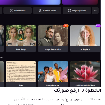
الخطوة 3: ارفع صورتك
بعد ذلك، انقر فوق "رفع" واختر الصورة الشخصية بالأبيض