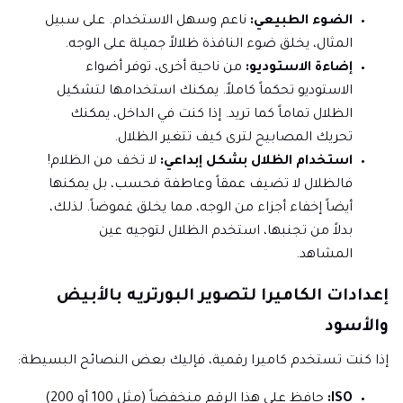
الضوء الطبيعي:
ناعم وسهل الاستخدام. على سبيل
المثال، يخلق ضوء النافذة ظلالاً جميلة على الوجه.
إضاءة الاستوديو:
من ناحية أخرى، توفر أضواء
الاستوديو تحكماً كاملاً. يمكنك استخدامها لتشكيل
الظلال تماماً كما تريد. إذا كنت في الداخل، يمكنك
تحريك المصابيح لترى كيف تتغير الظلال.
استخدام الظلال بشكل إبداعي:
لا تخف من الظلام!
فالظلال لا تضيف عمقاً وعاطفة فحسب، بل يمكنها
أيضاً إخفاء أجزاء من الوجه، مما يخلق غموضاً. لذلك،
بدلاً من تجنبها، استخدم الظلال لتوجيه عين
المشاهد.
إعدادات الكاميرا لتصوير البورتريه بالأبيض
والأسود
إذا كنت تستخدم كاميرا رقمية، فإليك بعض النصائح البسيطة:
ISO:
حافظ على هذا الرقم منخفضاً (مثل 100 أو 200)