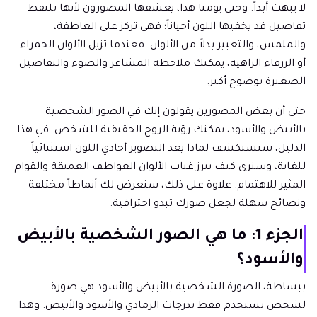
لا يبهت أبداً. وحتى يومنا هذا، يعشقها المصورون لأنها تلتقط
تفاصيل قد يخفيها اللون أحياناً؛ فهي تركز على العاطفة،
والملمس، والتعبير بدلاً من الألوان. فعندما تزيل الألوان الحمراء
أو الزرقاء الزاهية، يمكنك ملاحظة المشاعر والضوء والتفاصيل
الصغيرة بوضوح أكبر.
حتى أن بعض المصورين يقولون إنك في الصور الشخصية
بالأبيض والأسود، يمكنك رؤية الروح الحقيقية للشخص. في هذا
الدليل، سنستكشف لماذا يعد التصوير أحادي اللون استثنائياً
للغاية، وسنرى كيف يبرز غياب الألوان العواطف العميقة والقوام
المثير للاهتمام. علاوة على ذلك، سنعرض لك أنماطاً مختلفة
ونصائح سهلة لجعل صورك تبدو احترافية.
الجزء 1: ما هي الصور الشخصية بالأبيض
والأسود؟
ببساطة، الصورة الشخصية بالأبيض والأسود هي صورة
لشخص تستخدم فقط تدرجات الرمادي والأسود والأبيض. وهذا