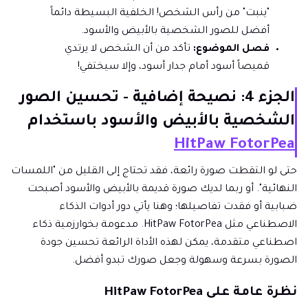
"ينبت" من رأس الشخص! الخلفية البسيطة دائماً
أفضل للصور الشخصية بالأبيض والأسود.
فصل الموضوع:
تأكد من أن الشخص لا يرتدي
قميصاً أسود أمام جدار أسود، وإلا سيختفي!
الجزء 4: نصيحة إضافية - تحسين الصور
الشخصية بالأبيض والأسود باستخدام
HitPaw FotorPea
حتى لو التقطت صورة رائعة، فقد تحتاج إلى القليل من "اللمسات
النهائية". أو ربما لديك صورة قديمة بالأبيض والأسود أصبحت
ضبابية أو فقدت تفاصيلها؛ وهنا يأتي دور أدوات الذكاء
الاصطناعي مثل HitPaw FotorPea. مدعومة بخوارزمية ذكاء
اصطناعي متقدمة، يمكن لهذه الأداة الرائعة تحسين جودة
الصورة بسرعة وسهولة وجعل صورك تبدو أفضل.
نظرة عامة على HitPaw FotorPea