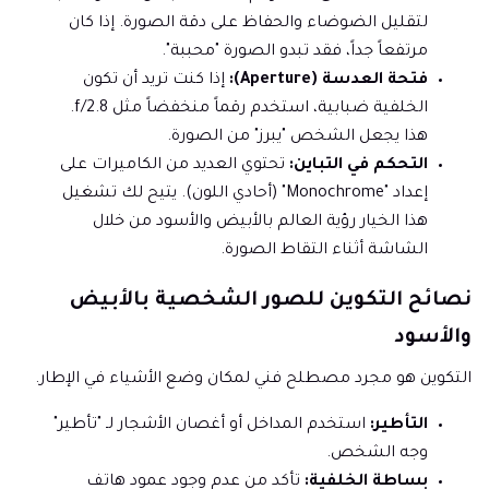
لتقليل الضوضاء والحفاظ على دقة الصورة. إذا كان
مرتفعاً جداً، فقد تبدو الصورة "محببة".
فتحة العدسة (Aperture):
إذا كنت تريد أن تكون
الخلفية ضبابية، استخدم رقماً منخفضاً مثل f/2.8.
هذا يجعل الشخص "يبرز" من الصورة.
التحكم في التباين:
تحتوي العديد من الكاميرات على
إعداد "Monochrome" (أحادي اللون). يتيح لك تشغيل
هذا الخيار رؤية العالم بالأبيض والأسود من خلال
الشاشة أثناء التقاط الصورة.
نصائح التكوين للصور الشخصية بالأبيض
والأسود
التكوين هو مجرد مصطلح فني لمكان وضع الأشياء في الإطار.
التأطير:
استخدم المداخل أو أغصان الأشجار لـ "تأطير"
وجه الشخص.
بساطة الخلفية:
تأكد من عدم وجود عمود هاتف