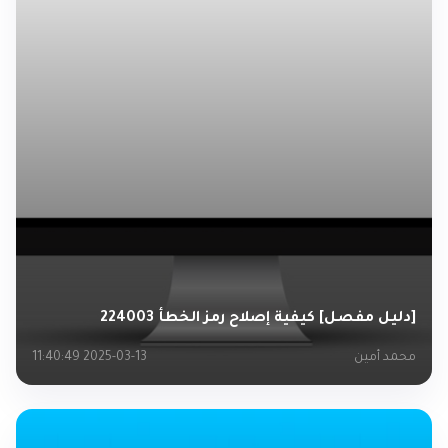
[دليل مفصل] كيفية إصلاح رمز الخطأ 224003
محمد أمين
2025-03-13 11:40:49