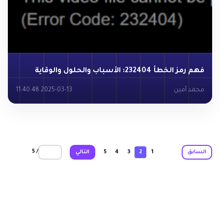
فهم رمز الخطأ 232404: الأسباب والحلول والوقاية
محمد أمين
2025-03-13 11:40:48
/ 5
السابق
1
2
3
4
5
التالي