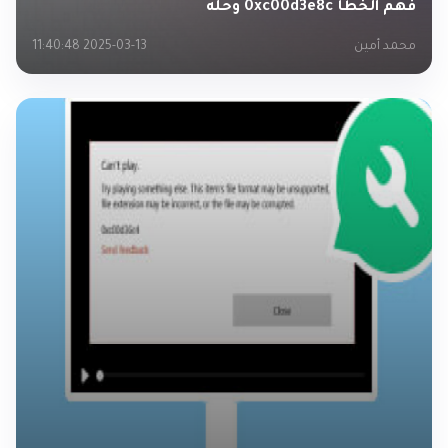
فهم الخطأ 0xc00d3e8c وحله
محمد أمين
2025-03-13 11:40:48