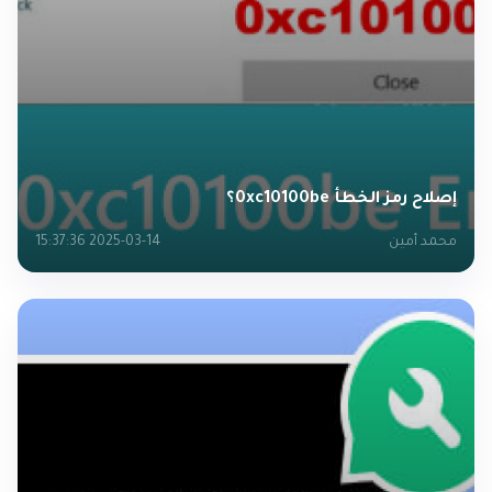
إصلاح رمز الخطأ 0xc10100be؟
محمد أمين
2025-03-14 15:37:36