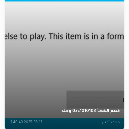
فهم الخطأ 0xc1010103 وحله
محمد أمين
2025-03-13 11:40:49