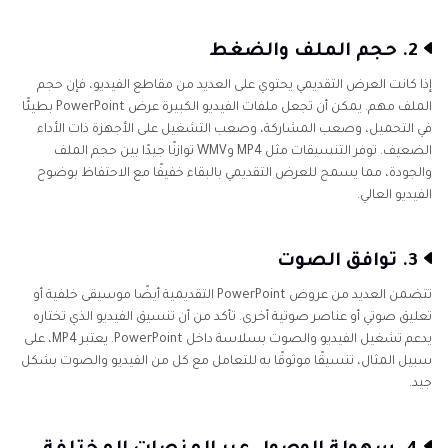
2. حجم الملف والضغط
إذا كانت العرض التقديمي يحتوي على العديد من مقاطع الفيديو، فإن حجم
الملف مهم. يمكن أن تجعل ملفات الفيديو الكبيرة عرض PowerPoint بطيئًا
في التحميل، وصعب المشاركة، وصعب التشغيل على الأجهزة ذات الأداء
الضعيف. توفر التنسيقات مثل MP4 وWMV توازنًا جيدًا بين حجم الملف
والجودة، مما يسمح للعرض التقديمي بالبقاء خفيفًا مع الاحتفاظ بوضوح
الفيديو العالي.
3. توافق الصوت
تتضمن العديد من عروض PowerPoint التقديمية أيضًا موسيقى خلفية أو
تعليق صوتي أو عناصر صوتية أخرى. تأكد من أن تنسيق الفيديو الذي تختاره
يدعم تشغيل الفيديو والصوت بسلاسة داخل PowerPoint. يعتبر MP4، على
سبيل المثال، تنسيقًا موثوقًا به للتعامل مع كل من الفيديو والصوت بشكل
جيد.