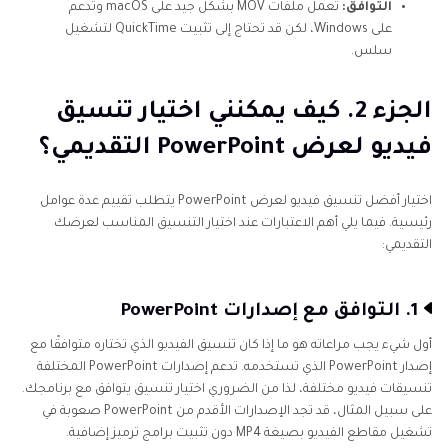
التوافق:
تعمل ملفات MOV بشكل جيد على macOS وتُدعم
على Windows، لكن قد تحتاج إلى تثبيت QuickTime لتشغيل
سلس.
الجزء 2. كيف يمكنني اختيار تنسيق
فيديو لعرض PowerPoint التقديمي؟
اختيار أفضل تنسيق فيديو لعرض PowerPoint يتطلب تقييم عدة عوامل
رئيسية. فيما يلي أهم الاعتبارات عند اختيار التنسيق المناسب لعرضك
التقديمي:
1. التوافق مع إصدارات PowerPoint
أول شيء يجب مراعاته هو ما إذا كان تنسيق الفيديو الذي تختاره متوافقًا مع
إصدار PowerPoint الذي تستخدمه. تدعم إصدارات PowerPoint المختلفة
تنسيقات فيديو مختلفة، لذا من الضروري اختيار تنسيق يتوافق مع برنامجك.
على سبيل المثال، قد تجد الإصدارات الأقدم من PowerPoint صعوبة في
تشغيل مقاطع الفيديو بصيغة MP4 دون تثبيت برامج ترميز إضافية.