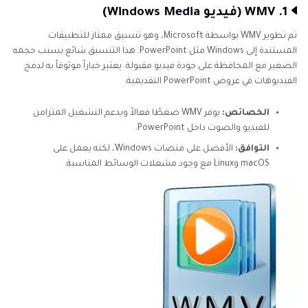
1. WMV (فيديو Windows Media)
تم تطوير WMV بواسطة Microsoft، وهو تنسيق ممتاز للتطبيقات
المستندة إلى Windows مثل PowerPoint. هذا التنسيق شائع بسبب حجمه
الصغير مع المحافظة على جودة فيديو مقبولة. يعتبر خياراً موثوقاً به لدمج
الفيديوهات في عروض PowerPoint التقديمية.
الخصائص:
يوفر WMV ضغطًا فعالاً ويدعم التشغيل المتزامن
للفيديو والصوت داخل PowerPoint.
التوافق:
الأفضل على منصات Windows، لكنه يعمل على
macOS وLinux مع وجود مشغلات الوسائط المناسبة.