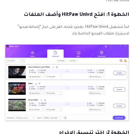
HitPaw Univd:
الخطوة 1: افتح HitPaw Univd وأضف الملفات
ابدأ بتشغيل HitPaw Univd. بمجرد فتحه، انقر على خيار “إضافة فيديو”
لاستيراد ملفات الفيديو الخاصة بك.
الخطوة 2: اختر تنسيق الإخراج