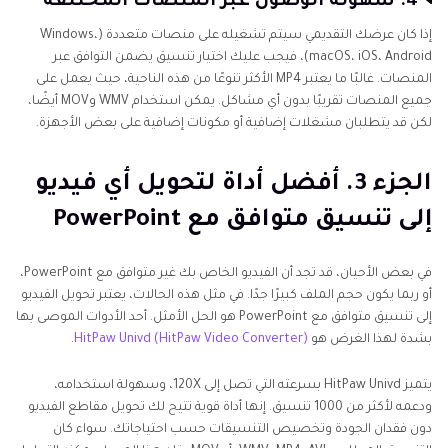
4. سهولة الوصول عبر المنصات المختلفة
إذا كان عرضك التقديمي سيتم تشغيله على منصات متعددة (Windows،
macOS، iOS، Android)، فيجب عليك اختيار تنسيق يضمن التوافق عبر
المنصات. غالبًا ما يعتبر MP4 الأكثر تنوعًا من هذه الناحية، حيث يعمل على
جميع المنصات تقريبًا بدون أي مشاكل. يمكن استخدام WMV وMOV أيضًا،
لكن قد يتطلبان مشغلات إضافية أو مكونات إضافية على بعض الأجهزة.
الجزء 3. أفضل أداة لتحويل أي فيديو
إلى تنسيق متوافق مع PowerPoint
في بعض الأحيان، قد تجد أن الفيديو الخاص بك غير متوافق مع PowerPoint،
أو ربما يكون حجم الملف كبيرًا جدًا. في مثل هذه الحالات، يعتبر تحويل الفيديو
إلى تنسيق متوافق مع PowerPoint هو الحل الأمثل. أحد الأدوات الموصى بها
بشدة لهذا الغرض هو
HitPaw Univd (HitPaw Video Converter)
.
يتميز HitPaw Univd بسرعته التي تصل إلى 120X، وسهولة استخدامه،
ودعمه لأكثر من 1000 تنسيق. إنها أداة قوية تتيح لك تحويل مقاطع الفيديو
دون فقدان الجودة وتخصيص التنسيقات حسب احتياجاتك. سواء كان