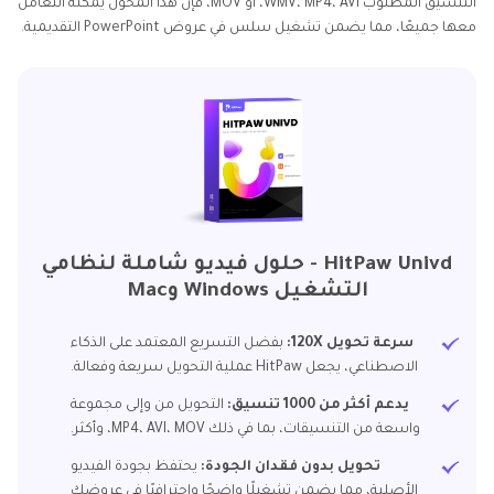
التنسيق المطلوب WMV، MP4، AVI، أو MOV، فإن هذا المحول يمكنه التعامل
معها جميعًا، مما يضمن تشغيل سلس في عروض PowerPoint التقديمية.
HitPaw Univd - حلول فيديو شاملة لنظامي
التشغيل Windows وMac
سرعة تحويل 120X:
بفضل التسريع المعتمد على الذكاء
الاصطناعي، يجعل HitPaw عملية التحويل سريعة وفعالة.
يدعم أكثر من 1000 تنسيق:
التحويل من وإلى مجموعة
واسعة من التنسيقات، بما في ذلك MP4، AVI، MOV، وأكثر.
تحويل بدون فقدان الجودة:
يحتفظ بجودة الفيديو
الأصلية، مما يضمن تشغيلًا واضحًا واحترافيًا في عروضك