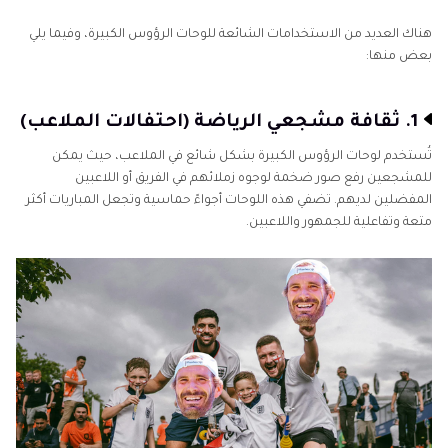
عالية الجودة باستخدام HitPaw FotorPea
هناك العديد من الاستخدامات الشائعة للوحات الرؤوس الكبيرة، وفيما يلي
الجزء 4. الأسئلة الشائعة حول لوحات الرأس الكبيرة
بعض منها:
1. ثقافة مشجعي الرياضة (احتفالات الملاعب)
تُستخدم لوحات الرؤوس الكبيرة بشكل شائع في الملاعب، حيث يمكن
للمشجعين رفع صور ضخمة لوجوه زملائهم في الفريق أو اللاعبين
المفضلين لديهم. تضفي هذه اللوحات أجواءً حماسية وتجعل المباريات أكثر
متعة وتفاعلية للجمهور واللاعبين.