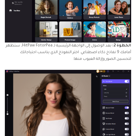
الخطوة 2:
بعد الوصول إلى الواجهة الرئيسية لـ HitPaw FotorPea، ستظهر
أمامك 9 نماذج ذكاء اصطناعي. اختر النموذج الذي يناسب احتياجاتك
لتحسين الصور وإزالة العيوب منها.