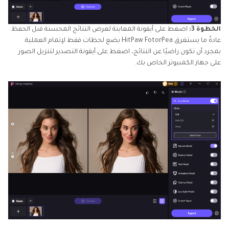
الخطوة 3:
اضغط على أيقونة المعاينة لعرض النتائج المحسنة قبل الحفظ.
عادةً ما يستغرق HitPaw FotorPea بضع لحظات فقط لإتمام العملية.
بمجرد أن تكون راضيًا عن النتائج، اضغط على أيقونة التصدير لتنزيل الصور
على جهاز الكمبيوتر الخاص بك.