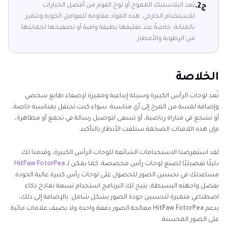
يُعد البلاستيك المموج أو لوح الفوم من أفضل الخيارات
ج2.
للاستخدام الخارجي. هذه المواد مقاومة للعوامل الجوية وتتميز
بالمتانة، خاصةً عند تغليفها بطبقة واقية أو تصفيحها لحمايتها
من الرطوبة والأمطار.
الخلاصة
تُعد لوحات الرأس الكبيرة وسيلة إبداعية ومميزة لإضفاء طابع شخصي
وإضافة لمسة من المرح إلى أي مناسبة. سواء كنت تحتفل بمناسبة خاصة،
أو تشجع في مباراة رياضية، أو تسعى لتوصيل رسالة في تجمع أو مظاهرة،
فإن هذه اللافتات الضخمة ستلفت الأنظار بالتأكيد.
لقد استعرضنا الاستخدامات الشائعة للوحات الرأس الكبيرة، وقدمنا لك
دليلًا تفصيليًا لصنع لوحات رأس مخصصة. كما يمكن لـ
HitPaw FotorPea
مساعدتك في تحسين الصور للحصول على لوحات رأس كبيرة عالية الجودة.
بفضل واجهته البسيطة، يتيح لك البرنامج استخدام تسعة نماذج ذكاء
اصطناعي متميزة لتحسين جودة الصور بشكل شامل. بالإضافة إلى ذلك،
يدعم HitPaw FotorPea معالجة الصور دفعة واحدة ولا يضيف علامات مائية
على الصور المحسنة.