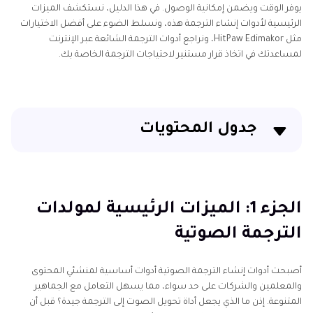
يوفر الوقت ويضمن إمكانية الوصول. في هذا الدليل، نستكشف الميزات
الرئيسية لأدوات إنشاء الترجمة هذه، ونسلط الضوء على أفضل الاختيارات
مثل HitPaw Edimakor، ونراجع أدوات الترجمة الشائعة عبر الإنترنت
لمساعدتك في اتخاذ قرار مستنير لاحتياجات الترجمة الخاصة بك.
جدول المحتويات
الجزء 1: الميزات الرئيسية لمولدات الترجمة الصوتية
الجزء 2: أفضل مولد ترجمة صوتية - Edimakor [AI Auto]
الجزء 1: الميزات الرئيسية لمولدات
الترجمة الصوتية
الجزء 3: أفضل مولدات الترجمة الصوتية عبر الإنترنت
الخلاصة
أصبحت أدوات إنشاء الترجمة الصوتية أدوات أساسية لمنشئي المحتوى
والمعلمين والشركات على حد سواء، مما يسهل التعامل مع الجماهير
المتنوعة. إذن ما الذي يجعل أداة تحويل الصوت إلى الترجمة جيدة؟ قبل أن