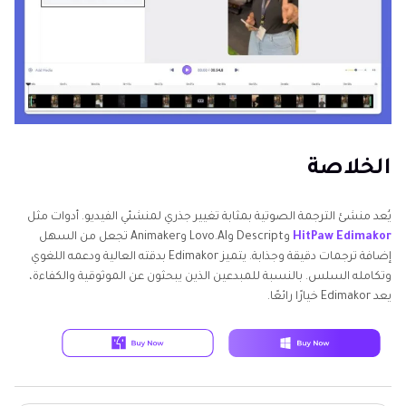
الخلاصة
يُعد منشئ الترجمة الصوتية بمثابة تغيير جذري لمنشئي الفيديو. أدوات مثل
HitPaw Edimakor
وDescript وLovo.AI وAnimaker تجعل من السهل
إضافة ترجمات دقيقة وجذابة. يتميز Edimakor بدقته العالية ودعمه اللغوي
وتكامله السلس. بالنسبة للمبدعين الذين يبحثون عن الموثوقية والكفاءة،
يعد Edimakor خيارًا رائعًا.