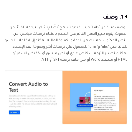
1. وصف
الوصف عبارة عن أداة لتحرير الفيديو تسمح أيضًا بإنشاء الترجمة تلقائيًا من
الصوت. يقوم سير العمل القائم على النسخ بإنشاء ترجمات مباشرة من
النص المكتوب، مما يضمن الدقة والكفاءة العالية. يمكنه إزالة كلمات الحشو
تلقائيًا مثل "uhs" و"ums" للحصول على ترجمات أكثر وضوحًا. بعد الإنشاء،
يمكنك تصدير الترجمات كنص عادي أو نص منسق أو تخفيض السعر أو
HTML أو مستند Word أو حتى ملف ترجمة SRT أو VTT.