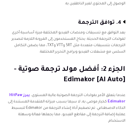
الوصول إلى المحتوى لغير الناطقين به.
4. توافق الترجمة
يعد التوافق مع تنسيقات ومنصات الفيديو المختلفة ميزة أساسية أخرى
لمولدات الترجمة الحديثة. يحتاج المستخدمون إلى المرونة اللازمة لتصدير
الترجمات بتنسيقات متعددة مثل SRT وVTT وTXT، مما يضمن التكامل
السلس مع مشغلات الفيديو وبرامج التحرير المختلفة.
الجزء 2: أفضل مولد ترجمة صوتية -
Edimakor [AI Auto]
عندما يتعلق الأمر بمولدات الترجمة الصوتية عالية المستوى،
يبرز HitPaw
Edimakor
كخيار موصى به، لا سيما بسبب ميزاته المتقدمة المستندة إلى
الذكاء الاصطناعي. تم تصميم أداة إنشاء الترجمة من Edimakor لتبسيط
عملية إضافة الترجمة إلى مقاطع الفيديو، مما يجعلها فعالة وسهلة
الاستخدام.