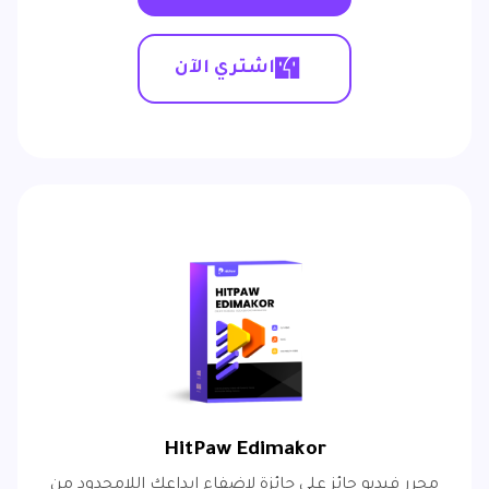
اشتري الآن
HitPaw Edimakor
محرر فيديو حائز على جائزة لإضفاء إبداعك اللامحدود من