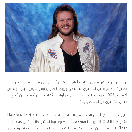
الجزء 3: الأسئلة الشائعة المتعلقة بـ ترافيس تريت
ترافيس تريت هو مغني وكاتب أغاني وممثل أمريكي في موسيقى الكانتري،
معروف بدمجه بين الكانتري التقليدي وروك الجنوب وموسيقى البلوز. وُلد في
9 فبراير 1963 في ماريتا، جورجيا، وبرز في أواخر الثمانينيات وأصبح من أنجح
فناني الكانتري في التسعينيات.
على مر السنين، أصدر العديد من الأغاني الناجحة، بما في ذلك Help Me Hold
On و T-R-O-U-B-L-E و Here's a Quarter وغيرها الكثير. حازت أغاني Travis
Tritt على العديد من الجوائز، بما في ذلك جوائز جرامي وجوائز رابطة موسيقى