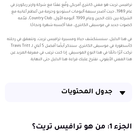
ترافيس تريت هو مغني كانتري أمريكي وقّع عقدًا مع شركة وارنر ريكوردز في
عام 1989، حيث أصدر سبعة ألبومات استوديو وحزمة من أعظم أغانيه مع
الشركة بين ذلك الحين وعام 1999. ألبومه الأول، Country Club، قدّمه
كصوت جديد في موسيقى الكانتري، مما أكسبه شهرة ونجاحًا.
في هذا الدليل، سنستكشف حياة ومسيرة ترافيس تريت، ونتعمق في رحلته
كأسطورة في موسيقى الكانتري. سنذكر أيضًا أفضل 5 أغانٍ لـ Travis Tritt
تركت أثرًا دائمًا في هذا النوع الموسيقي. إذا كنت ترغب في معرفة المزيد عن
هذا المغني الأيقوني، نقترح عليك قراءة هذا الدليل حتى النهاية.
جدول المحتويات
الجزء 1: من هو ترافيس تريت؟
الجزء 2: قائمة أغاني ترافيس تريت
الجزء 1: من هو ترافيس تريت؟