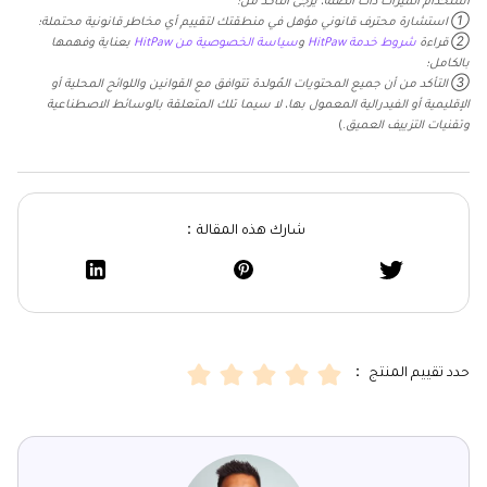
استخدام الميزات ذات الصلة، يرجى التأكد من:
① استشارة محترف قانوني مؤهل في منطقتك لتقييم أي مخاطر قانونية محتملة؛
② قراءة
شروط خدمة HitPaw
و
سياسة الخصوصية من HitPaw
بعناية وفهمها
بالكامل؛
③ التأكد من أن جميع المحتويات المُولدة تتوافق مع القوانين واللوائح المحلية أو
الإقليمية أو الفيدرالية المعمول بها، لا سيما تلك المتعلقة بالوسائط الاصطناعية
وتقنيات التزييف العميق.
)
شارك هذه المقالة：
حدد تقييم المنتج ：