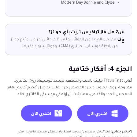
Modern Day Bonnie and Clyde
س2.
هل فاز ترافيس تريت بأي جوائز؟
نعم، فاز بالعديد من الجوائز، بما في ذلك جائزتي جرامي، وأربع جوائز
ج2.
من رابطة موسيقى الكانتري (CMA)، وجوائز بيلبورد وغيرها.
الجزء 4: أفكار ختامية
أغاني Travis Tritt مليئة بالحب والشغف. تجسد موسيقاه روح الكانتري،
ممزوجة بروك الجنوب وسرد القصص من القلب. تواصل أعظم أغانيه إلهام
المعجبين الجدد والقدامى، مما يثبت أن إرثه في موسيقى الكانتري خالد.
(
*تذكير نهائي:
هذا الدليل لأغراض إعلامية فقط ولا يُشكل نصيحة قانونية. قبل