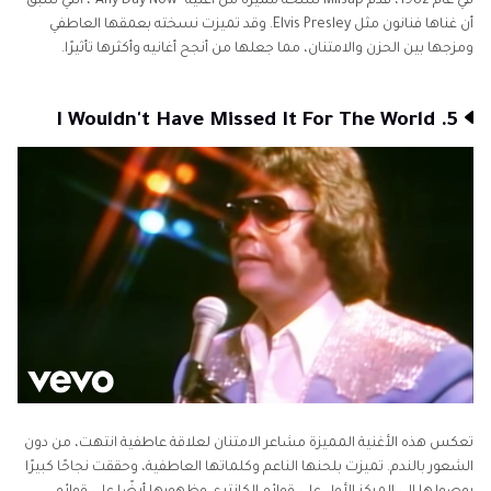
في عام 1982، قدم Milsap نسخة مميزة من أغنية "Any Day Now"، التي سبق
أن غناها فنانون مثل Elvis Presley. وقد تميزت نسخته بعمقها العاطفي
ومزجها بين الحزن والامتنان، مما جعلها من أنجح أغانيه وأكثرها تأثيرًا.
5. I Wouldn't Have Missed It For The World
تعكس هذه الأغنية المميزة مشاعر الامتنان لعلاقة عاطفية انتهت، من دون
الشعور بالندم. تميزت بلحنها الناعم وكلماتها العاطفية، وحققت نجاحًا كبيرًا