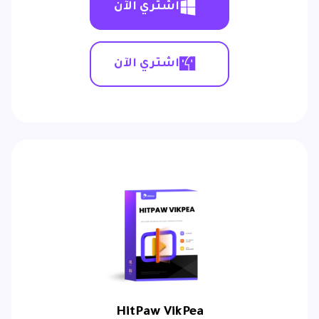
اشتري الآن
اشتري الآن
HitPaw VikPea