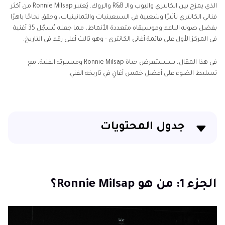
الذي يمزج بين الكانتري والبوب والـ R&B والروك. يُعتبر Ronnie Milsap من أكثر
فناني الكانتري تأثيرًا وشعبية في السبعينيات والثمانينيات، وحقق نجاحًا باهرًا
بفضل صوته الناعم وموسيقاه متعددة الأنماط، مما جعله يُسجّل 35 أغنية
في المركز الأول على قائمة أغاني الكانتري - وهو ثالث أعلى رقم في التاريخ.
في هذا المقال، سنستعرض حياة Ronnie Milsap ومسيرته الفنية، مع
تسليط الضوء على أفضل خمس أغانٍ في تاريخه الفني.
جدول المحتويات
الجزء 1: من هو Ronnie Milsap؟
الجزء 2: أشهر 5 أغانٍ لــ Ronnie Milsap
الجزء 1: من هو Ronnie Milsap؟
الجزء 3: أسئلة شائعة حول Ronnie Milsap