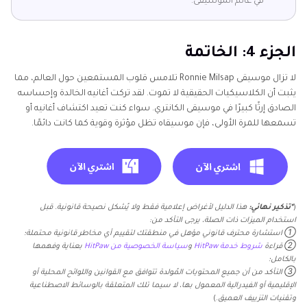
في عالم الموسيقى.
الجزء 4: الخاتمة
لا تزال موسيقى Ronnie Milsap تلامس قلوب المستمعين حول العالم، مما
يثبت أن الكلاسيكيات الحقيقية لا تموت. لقد تركت أغانيه الخالدة وإحساسه
الصادق إرثًا كبيرًا في موسيقى الكانتري. سواء كنت تعيد اكتشاف أغانيه أو
تسمعها للمرة الأولى، فإن موسيقاه تظل مؤثرة وقوية كما كانت دائمًا.
(
*تذكير نهائي:
هذا الدليل لأغراض إعلامية فقط ولا يُشكل نصيحة قانونية. قبل
استخدام الميزات ذات الصلة، يرجى التأكد من:
① استشارة محترف قانوني مؤهل في منطقتك لتقييم أي مخاطر قانونية محتملة؛
② قراءة
شروط خدمة HitPaw
و
سياسة الخصوصية من HitPaw
بعناية وفهمها
بالكامل؛
③ التأكد من أن جميع المحتويات المُولدة تتوافق مع القوانين واللوائح المحلية أو
الإقليمية أو الفيدرالية المعمول بها، لا سيما تلك المتعلقة بالوسائط الاصطناعية
وتقنيات التزييف العميق.
)