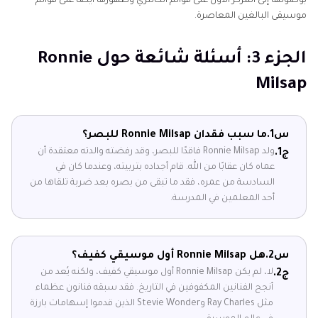
بوصولها إلى المركز الأول على قوائم الكانتري وظهورها أيضًا على قوائم
موسيقى البالغين المعاصرة.
الجزء 3: أسئلة شائعة حول Ronnie
Milsap
س1.
ما سبب فقدان Ronnie Milsap للبصر؟
ولد Ronnie Milsap فاقدًا للبصر، وقد رفضته والدته معتقدة أن
ج1.
عماه كان عقابًا من الله. قام أجداده بتربيته، وعندما كان في
السادسة من عمره، فقد ما تبقى من بصره بعد ضربة تلقاها من
أحد المعلمين في المدرسة.
س2.
هل Ronnie Milsap أول موسيقي كفيف؟
لا، لم يكن Ronnie Milsap أول موسيقي كفيف، ولكنه يُعد من
ج2.
أنجح الفنانين المكفوفين في التاريخ. فقد سبقه فنانون عظماء
مثل Ray Charles وStevie Wonder الذين قدموا إسهامات بارزة