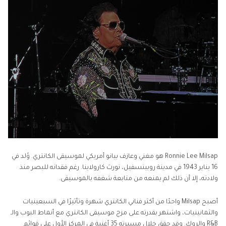
Ronnie Lee Milsap هو مغني وعازف بيانو أمريكي لموسيقى الكانتري. وُلد في
16 يناير 1943 في مدينة روبينسفيل، نورث كارولاينا. رغم فقدانه للبصر منذ
ولادته، إلا أن ذلك لم يمنعه من متابعة شغفه بالموسيقى.
أصبح Milsap واحدًا من أكثر فناني الكانتري شهرة وتأثيرًا في السبعينيات
والثمانينيات، واشتهر بقدرته على مزج موسيقى الكانتري مع أنماط البوب والـ
R&B والروك. وقد حقق خلال مسيرته 35 أغنية في المركز الأول على قوائم