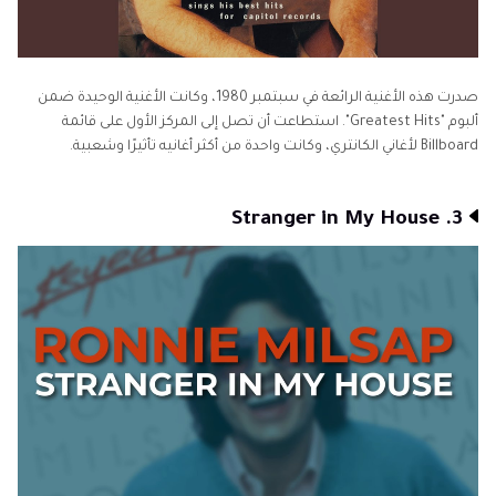
صدرت هذه الأغنية الرائعة في سبتمبر 1980، وكانت الأغنية الوحيدة ضمن
ألبوم "Greatest Hits". استطاعت أن تصل إلى المركز الأول على قائمة
Billboard لأغاني الكانتري، وكانت واحدة من أكثر أغانيه تأثيرًا وشعبية.
3. Stranger in My House