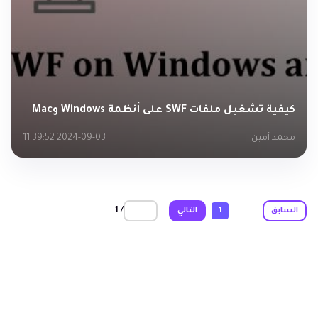
كيفية تشغيل ملفات SWF على أنظمة Windows وMac
محمد أمين
2024-09-03 11:39:52
/ 1
السابق
1
التالي