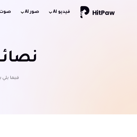
فيديو Al
صور AI
صوت AI
نصائح
فيما يلي 