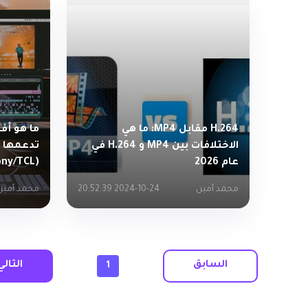
H.264 مقابل MP4: ما هي
ما هو أف
الاختلافات بين MP4 و H.264 في
تدعمها 
عام 2026
(USB/LG/Samsung/Sony/TCL)
محمد أمين
2024-10-24 20:52:39
محمد أمين
السابق
التالي
1