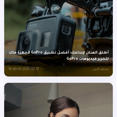
أطلق العنان لإبداعك: أفضل تطبيق GoPro لأجهزة ماك
لتحرير فيديوهات GoPro
محمد أمين
2025-03-17 16:40:06