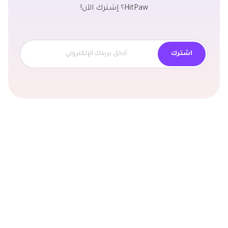
HitPaw؟ إشترك الآن!
اشترك