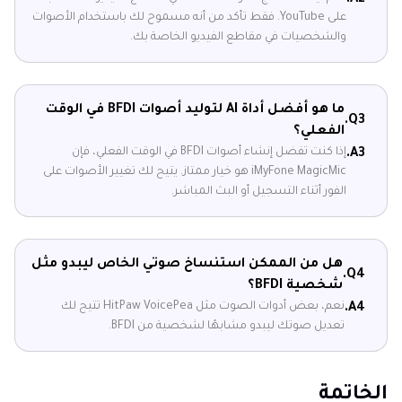
على YouTube. فقط تأكد من أنه مسموح لك باستخدام الأصوات
والشخصيات في مقاطع الفيديو الخاصة بك.
ما هو أفضل أداة AI لتوليد أصوات BFDI في الوقت
Q3.
الفعلي؟
إذا كنت تفضل إنشاء أصوات BFDI في الوقت الفعلي، فإن
A3.
iMyFone MagicMic هو خيار ممتاز. يتيح لك تغيير الأصوات على
الفور أثناء التسجيل أو البث المباشر.
هل من الممكن استنساخ صوتي الخاص ليبدو مثل
Q4.
شخصية BFDI؟
نعم، بعض أدوات الصوت مثل HitPaw VoicePea تتيح لك
A4.
تعديل صوتك ليبدو مشابهًا لشخصية من BFDI.
الخاتمة