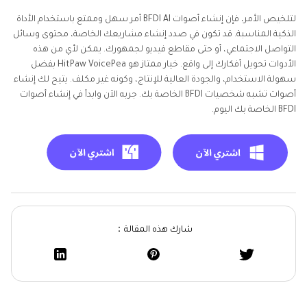
لتلخيص الأمر، فإن إنشاء أصوات BFDI AI أمر سهل وممتع باستخدام الأداة
الذكية المناسبة. قد تكون في صدد إنشاء مشاريعك الخاصة، محتوى وسائل
التواصل الاجتماعي، أو حتى مقاطع فيديو لجمهورك. يمكن لأي من هذه
الأدوات تحويل أفكارك إلى واقع. خيار ممتاز هو HitPaw VoicePea بفضل
سهولة الاستخدام، والجودة العالية للإنتاج، وكونه غير مكلف. يتيح لك إنشاء
أصوات تشبه شخصيات BFDI الخاصة بك. جربه الآن وابدأ في إنشاء أصوات
BFDI الخاصة بك اليوم.
شارك هذه المقالة：