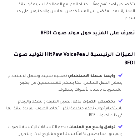
بتخصيص أصواتهم وفقًا لاحتياجاتهم. مع المعالجة السريعة والدقة
الممتازة، يعد المفضل بين المستخدمين العاديين والمحترفين على حد
سواء.
تعرف على المزيد حول مولد صوت BFDI
الميزات الرئيسية لـ HitPaw VoicePea لتوليد صوت
BFDI
واجهة سهلة الاستخدام:
تصميم بسيط وسهل الاستخدام
يضمن التنقل السلس، مما يسمح للمستخدمين من جميع
المستويات بإنشاء الأصوات بسهولة.
تخصيص الصوت بدقة:
تعديل الطبقة والنغمة والإيقاع
باستخدام أدوات تحكم متقدمة لتكرار أنماط الصوت الفريدة بدقة، بما
في ذلك أصوات BFB.
توافق واسع مع الملفات:
يدعم التنسيقات الرئيسية للصوت
والفيديو، مما يضمن تكاملًا سلسًا مع مشاريع البث والتحرير