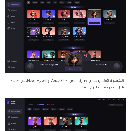
الخطوة 3:
قم بتمكين خيارات Voice Changer وHear Myself، ثم اضبط
تقليل الضوضاء إذا لزم الأمر.