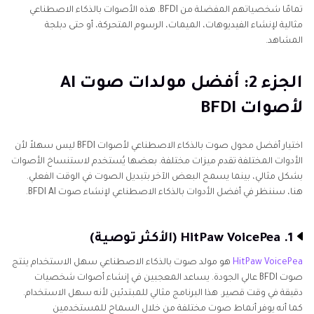
الجزء 4: الأسئلة الشائعة حول مولدات أصوات BFDI AI
تمامًا شخصياتهم المفضلة من BFDI. هذه الأصوات بالذكاء الاصطناعي
مثالية لإنشاء الفيديوهات، الميمات، الرسوم المتحركة، أو حتى دبلجة
المشاهد.
الجزء 2: أفضل مولدات صوت AI
لأصوات BFDI
اختيار أفضل محول صوت بالذكاء الاصطناعي لأصوات BFDI ليس سهلاً لأن
الأدوات المختلفة تقدم ميزات مختلفة. بعضها يُستخدم لاستنساخ الأصوات
بشكل مثالي، بينما يسمح البعض الآخر بتبديل الصوت في الوقت الفعلي.
هنا، سننظر في أفضل الأدوات بالذكاء الاصطناعي لإنشاء صوت BFDI AI.
1. HitPaw VoicePea (الأكثر توصية)
HitPaw VoicePea
هو مولد صوت بالذكاء الاصطناعي سهل الاستخدام ينتج
صوت BFDI عالي الجودة. يساعد المعجبين في إنشاء أصوات شخصيات
دقيقة في وقت قصير. هذا البرنامج مثالي للمبتدئين لأنه سهل الاستخدام.
كما أنه يوفر أنماط صوت مختلفة من خلال السماح للمستخدمين