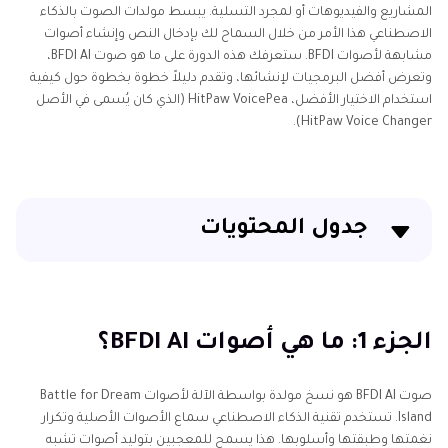
المشاريع والفيديوهات أو لمجرد التسلية. يبسط مولدات الصوت بالذكاء
الاصطناعي هذا الأمر من خلال السماح لك بإدخال النص وإنشاء أصوات
مشابهة لأصوات BFDI. ستعرفك هذه الدورة على ما هو صوت BFDI AI،
وتعرض أفضل البرمجيات لإنشائها، وتقدم دليلاً خطوة بخطوة حول كيفية
استخدام الاختيار الأفضل، HitPaw VoicePea (الذي كان يُسمى في الأصل
HitPaw Voice Changer).
جدول المحتويات
الجزء 1: ما هي أصوات BFDI AI؟
الجزء 2: أفضل مولدات صوت AI لأصوات BFDI
الجزء 1: ما هي أصوات BFDI AI؟
الجزء 3: كيفية استخدام HitPaw VoicePea لإنشاء أصوات
صوت BFDI AI هو نسخ مولدة بواسطة الآلة لأصوات Battle for Dream
BFDI AI
Island. تستخدم تقنية الذكاء الاصطناعي سماع الأصوات الأصلية وتكرار
نغمتها وطبقتها وأسلوبها. هذا يسمح للمعجبين بتوليد أصوات تشبه