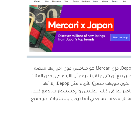
إذا كنت تبحث عن مواقع مشابهة لـ Depop، فإن Mercari هو منافس قوي آخر. إنها منصة
بيع أي شيء تقريبًا، رغم أن الأزياء هي إحدى الفئات
الأكثر شعبية. على الرغم من أنها قد لا تكون موجهة حصريًا للأزياء مثل Depop، إلا أنها
ناصر بما في ذلك الملابس والإكسسوارات. ومع ذلك،
ا وجاذبيتها الواسعة، مما يعني أنها ترحب بالمنتجات عبر جميع