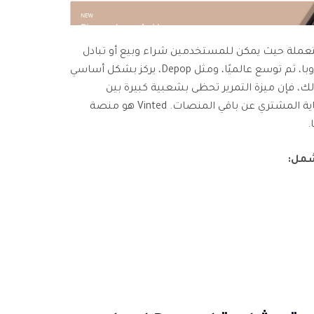
 المستعملة حيث يمكن للمستخدمين شراء وبيع أو تبادل
الملابس. تم إطلاقه في البداية في أوروبا، ثم توسع عالميًا، ومثل Depop، يركز بشكل أساسي
ذلك، فإن ميزة التمرير تحظى بشعبية كبيرة بين
المستخدمين، بينما يميزها برنامج حماية المشتري عن باقي المنصات. Vinted هو منصة
.