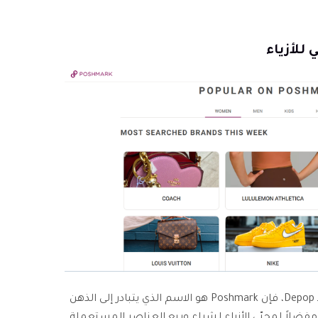
عندما يتعلق الأمر بالمواقع المماثلة لـ Depop، فإن Poshmark هو الاسم الذي يتبادر إلى الذهن
 مفضلاً لمحبّي الأزياء لشراء وبيع العناصر المستعملة.