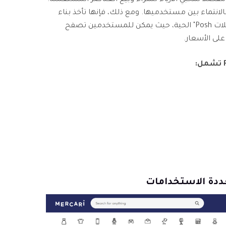
زز الشعور بالانتماء بين مستخدميها. ومع ذلك، فإنها تأخذ بناء
المجتمع إلى مستوى آخر من خلال "حفلات Posh" الحية، حيث يمكن للمستخدمين تصفح
لى الأسعار.