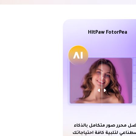
HitPaw FotorPea
ل محرر صور متكامل بالذكاء
طناعي لتلبية كافة احتياجاتك