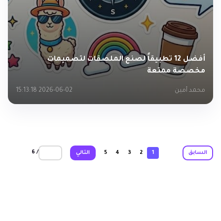
أفضل 12 تطبيقاً لصنع الملصقات لتصميمات
مخصصة ممتعة
محمد أمين
2026-06-02 15:13:18
/ 6
السابق
1
2
3
4
5
التالي