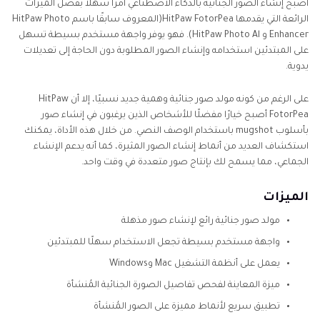
أصبح إنشاء الصور الجنائية بالذكاء الاصطناعي أمرًا سهلاً بفضل الميزات
الرائعة التي يقدمها HitPaw FotorPea(المعروف سابقًا باسم HitPaw Photo
Enhancer و HitPaw Photo Al). فهو يوفر واجهة مستخدم بسيطة تسهل
على المبتدئين استخدامه وإنشاء الصور المطلوبة دون الحاجة إلى تعديلات
يدوية.
على الرغم من كونه مولد صور جنائية وهمية جديد نسبيًا، إلا أن HitPaw
FotorPea أصبح خيارًا مفضلًا للأشخاص الذين يرغبون في إنشاء صور
بأسلوب mugshot باستخدام الوصف النصي. من خلال هذه الأداة، يمكنك
استكشاف العديد من أنماط إنشاء الصور المثيرة، كما أنه يدعم الإنشاء
الجماعي، مما يسمح لك بإنتاج صور متعددة في وقت واحد.
الميزات
مولد صور جنائية رائع لإنشاء صور مذهلة
واجهة مستخدم بسيطة تجعل الاستخدام سهلًا للمبتدئين
يعمل على أنظمة التشغيل Mac وWindows
ميزة المعاينة لفحص تفاصيل الصورة الجنائية المُنشأة
تطبيق سريع لأنماط مميزة على الصور المُنشأة