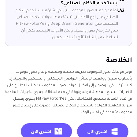
Q2.
باستخدام الذكاء الصناعي؟
تعتمد واقعية صور الموقوف التي تم إنشاؤها باستخدام الذكاء
A2.
الصناعي على نوع الأداة التي تستخدمها. أدوات الذكاء الصناعي
المتقدمة مثل Deep Dream Generator و HitPaw FotorPea
تتيح لك إنتاج صور واقعية، ولكن الأدوات الأبسط يمكن أن
تساعدك في إنشاء نتائج بأسلوب معين.
الخلاصة
توفر مولدات صور الموقوف طريقة سهلة وممتعة لإنتاج صور موقوف
بأسلوب معين وواقعية لوسائل التواصل الاجتماعي والتصميم والترفيه. إذا
كنت ترغب في الوصول إلى أفضل مولد لصور الموقوف، يمكنك الاطلاع على
الخيارات السبع المدهشة والموثوقة في هذه المقالة. جميع الخيارات المقدمة
في هذه المقالة تستحق اهتمامك، لكن HitPaw FotorPea يتفوق بفضل
ميزاته المهنية المولدة باستخدام الذكاء الصناعي وقدرته على إنشاء صور
موقوف متعددة في نفس الوقت.