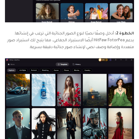
الخطوة 2:
أدخل وصفًا نصيًا لنوع الصور الجنائية التي ترغب في إنشائها.
يدعم HitPaw FotorPea أيضًا الاستيراد الجماعي، مما يتيح لك استيراد صور
متعددة وإضافة وصف نصي لإنشاء صور جنائية دقيقة بسرعة.