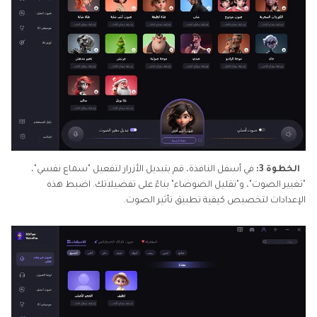
الخطوة 3:
في أسفل النافذة، قم بتبديل الأزرار لتفعيل "سماع نفسي"،
"تغيير الصوت"، و"تقليل الضوضاء" بناءً على تفضيلاتك. اضبط هذه
الإعدادات لتخصيص كيفية تطبيق تأثير الصوت.