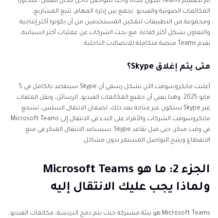
تم تصميم Teams ليكون مكانًا واحدًا للتواصل داخل مكان العمل، متجاوزًا
المكالمات الصوتية والفيديو. يجمع بين إدارة المهام، تتبع المشاريع،
ومجموعة من التطبيقات لتمكين المستخدمين من أن يكونوا أكثر إنتاجية
والتعاون بشكل أكثر كفاءة. مع بحث الشركات عن عمليات أكثر انسيابية،
يقدم Teams منصة متكاملة للاتصالات الداخلية.
متى يتم إغلاق Skype؟
أعلنت مايكروسوفت الآن بشكل رسمي أن Skype سيتقاعد بالكامل في 5
مايو 2025. وهذا يعني أن جميع المكالمات الفيديو، الرسائل، ونقل الملفات
عبر Skype ستكون غير متاحة بعد ذلك. لضمان الانتقال السلس، تشجع
مايكروسوفت الشركات والأفراد على البدء في الانتقال إلى Microsoft Teams
في وقت مبكر، حتى قبل تقاعد Skype. سيساعد الانتقال المبكر في منع
الانقطاع ويتيح التواصل المستمر بدون مشاكل.
الجزء 2: ما هو Microsoft Teams
ولماذا يجب عليك الانتقال إليه
Microsoft Teams هو بيئة مشتركة حيث يتم دمج الدردشة، مكالمات الفيديو،