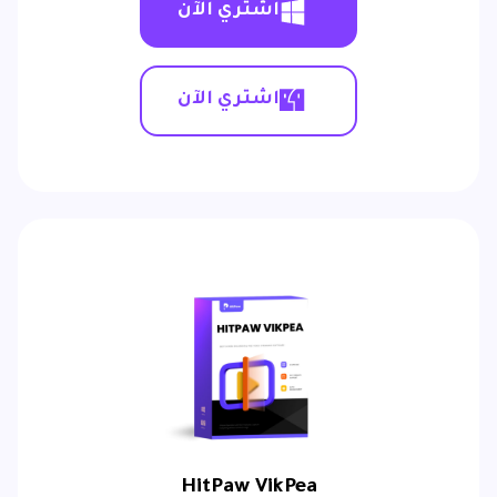
اشتري الآن
اشتري الآن
HitPaw VikPea