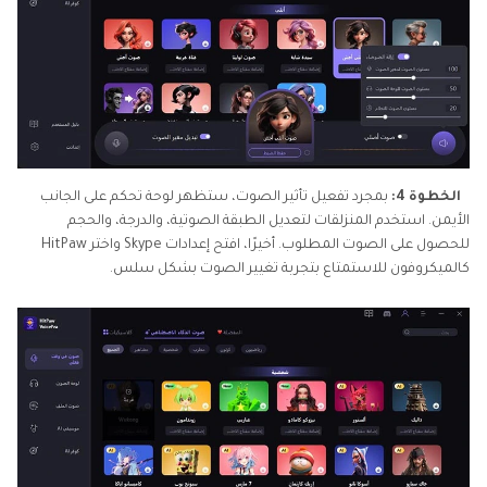
الخطوة 4:
بمجرد تفعيل تأثير الصوت، ستظهر لوحة تحكم على الجانب
الأيمن. استخدم المنزلقات لتعديل الطبقة الصوتية، والدرجة، والحجم
للحصول على الصوت المطلوب. أخيرًا، افتح إعدادات Skype واختر HitPaw
كالميكروفون للاستمتاع بتجربة تغيير الصوت بشكل سلس.