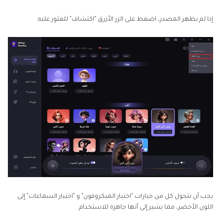
إذا لم يظهر المصدر، اضغط على الزر الأزرق "اكتشاف" للعثور عليه.
يجب أن تتحول كل من خيارات "اختيار الميكروفون" و "اختيار السماعات" إلى
اللون الأخضر، مما يشير إلى أنها جاهزة للاستخدام.