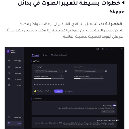
خطوات بسيطة لتغيير الصوت في بدائل
Skype
الخطوة 1:
بعد تشغيل البرنامج، انقر على زر الإعدادات واختر مصادر
الميكروفون والسماعات من القوائم المنسدلة. إذا قمت بتوصيل جهاز يدويًا،
انقر على أيقونة التحديث لتحديث القائمة.