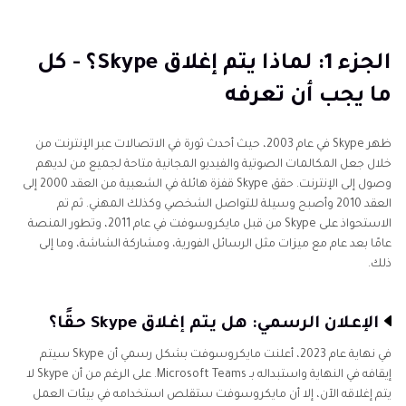
الجزء 1: لماذا يتم إغلاق Skype؟ - كل ما يجب أن تعرفه
الجزء 2: ما هو Microsoft Teams ولماذا يجب عليك الانتقال
الجزء 1: لماذا يتم إغلاق Skype؟ - كل
إليه
ما يجب أن تعرفه
الجزء 3: كيفية نقل محادثات واتصالات Skype إلى Microsoft
Teams
ظهر Skype في عام 2003، حيث أحدث ثورة في الاتصالات عبر الإنترنت من
خلال جعل المكالمات الصوتية والفيديو المجانية متاحة لجميع من لديهم
الجزء 4: أفضل البدائل لـ Skype لاحتياجات مختلفة (بجانب
وصول إلى الإنترنت. حقق Skype قفزة هائلة في الشعبية من العقد 2000 إلى
Microsoft Teams)
العقد 2010 وأصبح وسيلة للتواصل الشخصي وكذلك المهني. ثم تم
الاستحواذ على Skype من قبل مايكروسوفت في عام 2011، وتطور المنصة
عامًا بعد عام مع ميزات مثل الرسائل الفورية، ومشاركة الشاشة، وما إلى
الجزء 5: [نصيحة إضافية] كيفية جعل صوتك مميزًا في
ذلك.
Microsoft Teams أو البدائل لـ Skype
الإعلان الرسمي: هل يتم إغلاق Skype حقًا؟
في نهاية عام 2023، أعلنت مايكروسوفت بشكل رسمي أن Skype سيتم
إيقافه في النهاية واستبداله بـ Microsoft Teams. على الرغم من أن Skype لا
يتم إغلاقه الآن، إلا أن مايكروسوفت ستقلص استخدامه في بيئات العمل