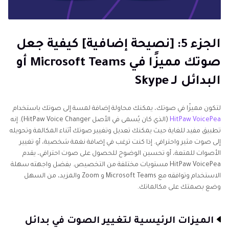
الجزء 5: [نصيحة إضافية] كيفية جعل
صوتك مميزًا في Microsoft Teams أو
البدائل لـ Skype
لتكون مميزًا في صوتك، يمكنك محاولة إضافة لمسة إلى صوتك باستخدام
HitPaw VoicePea
(الذي كان يُسمى في الأصل HitPaw Voice Changer). إنه
تطبيق مفيد للغاية حيث يمكنك تعديل وتغيير صوتك أثناء المكالمة وتحويله
إلى صوت مثير واحترافي. إذا كنت ترغب في إضافة نغمة شخصية، أو تغيير
الأصوات للمتعة، أو تحسين الوضوح للحصول على صوت احترافي، يقدم
HitPaw VoicePea مستويات مختلفة من التخصيص. بفضل واجهته سهلة
الاستخدام وتوافقه مع Microsoft Teams و Zoom والمزيد، من السهل
وضع بصمتك على مكالماتك.
الميزات الرئيسية لتغيير الصوت في بدائل