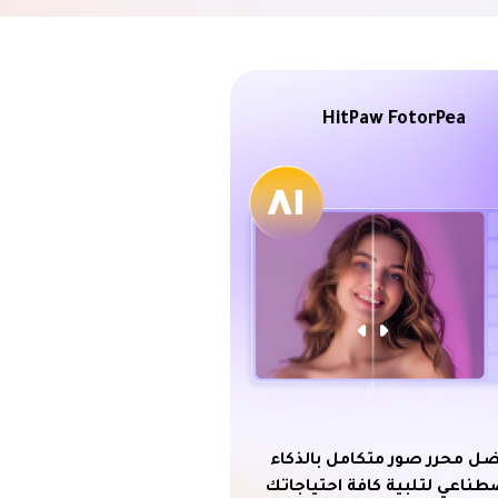
HitPaw FotorPea
ل محرر صور متكامل بالذكاء
طناعي لتلبية كافة احتياجاتك