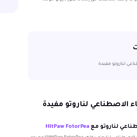
ت
HitPaw FotorPea