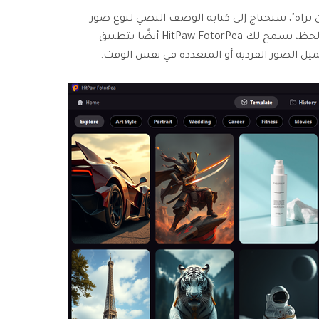
 أن تراه"، ستحتاج إلى كتابة الوصف النصي لنوع صور
ناروتو التي ترغب في إنشائها. لحسن الحظ، يسمح لك HitPaw FotorPea أيضًا بتطبيق
يل الصور الفردية أو المتعددة في نفس الوقت.