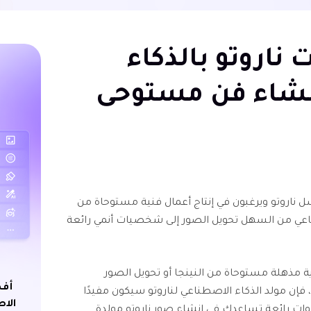
ولدات ناروتو بالذكاء
نشاء فن مستوحى
اروتو ويرغبون في إنتاج أعمال فنية مستوحاة من
ناعي من السهل تحويل الصور إلى شخصيات أنمي رائعة
 مذهلة مستوحاة من النينجا أو تحويل الصور
أفض
ن مولد الذكاء الاصطناعي لناروتو سيكون مفيدًا
الاص
أكيد. هذا الدليل سيعرفك على 7 أدوات رائعة تساعدك في إنشاء صور ناروتو مولدة