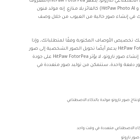
عندما يتعلق الأمر بأفضل مولد للذكاء الاصطناعي لناروتو، يظهر HitPaw FotorPea(المعروف
سابقًا باسم HitPaw Photo Enhancer و HitPaw Photo Al) كالفائز بلا منازع. إنه مولد فنون
عدك في إنشاء صور خالية من العيوب من خلال وصف
HitPaw  هو أنه يتيح لك تخصيص الأوصاف المكتوبة وفقًا لمتطلباتك، وإذا
كانت لديك صور شخصية، فإن HitPaw FotorPea يدعم أيضًا تحويل الصور الشخصية إلى صور
ناروتو مولدة بالذكاء الاصطناعي. أثناء إنشاء صور ناروتو، لا يؤثر HitPaw FotorPea على جودة
صور دفعة واحدة، ستتمكن من توليد صور متعددة في
لإنتاج صور ناروتو مولدة بالذكاء الاصطناعي
ذكاء الاصطناعي متعددة في وقت واحد
صور ناروتو