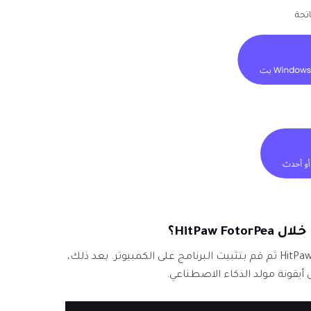
اتجة
HitPaw ؟
قم بزيارة موقع HitPaw FotorPea ثم قم بتثبيت البرنامج على الكمبيوتر. بعد ذلك،
 أيقونة مولد الذكاء الاصطناعي.