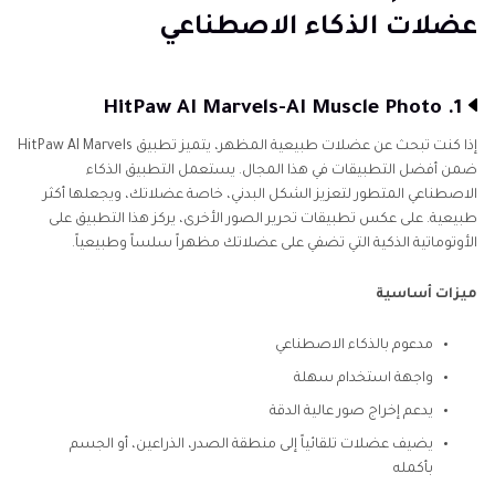
بواسطة الذكاء الاصطناعي
عضلات الذكاء الاصطناعي
القسم الثالث: نصيحة إضافية للكمبيوتر لإنشاء صور
عضلية
1. HitPaw AI Marvels-AI Muscle Photo
إذا كنت تبحث عن عضلات طبيعية المظهر، يتميز تطبيق HitPaw AI Marvels
ضمن أفضل التطبيقات في هذا المجال. يستعمل التطبيق الذكاء
الاصطناعي المتطور لتعزيز الشكل البدني، خاصة عضلاتك، ويجعلها أكثر
طبيعية. على عكس تطبيقات تحرير الصور الأخرى، يركز هذا التطبيق على
الأوتوماتية الذكية التي تضفي على عضلاتك مظهراً سلساً وطبيعياً.
ميزات أساسية
مدعوم بالذكاء الاصطناعي
واجهة استخدام سهلة
يدعم إخراج صور عالية الدقة
يضيف عضلات تلقائياً إلى منطقة الصدر، الذراعين، أو الجسم
بأكمله