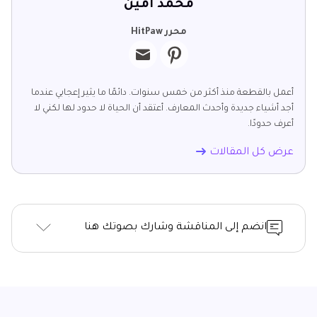
محمد أمين
محرر HitPaw
أعمل بالقطعة منذ أكثر من خمس سنوات. دائمًا ما يثير إعجابي عندما
أجد أشياء جديدة وأحدث المعارف. أعتقد أن الحياة لا حدود لها لكني لا
أعرف حدودًا.
عرض كل المقالات
انضم إلى المناقشة وشارك بصوتك هنا