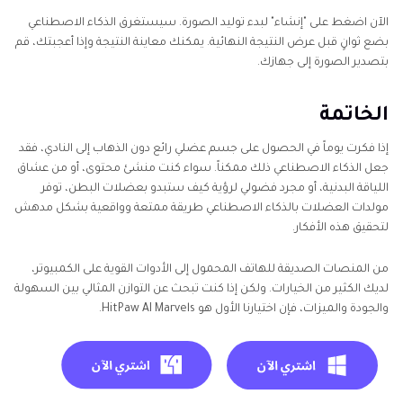
الآن اضغط على "إنشاء" لبدء توليد الصورة. سيستغرق الذكاء الاصطناعي
بضع ثوانٍ قبل عرض النتيجة النهائية. يمكنك معاينة النتيجة وإذا أعجبتك، قم
بتصدير الصورة إلى جهازك.
الخاتمة
إذا فكرت يوماً في الحصول على جسم عضلي رائع دون الذهاب إلى النادي، فقد
جعل الذكاء الاصطناعي ذلك ممكناً. سواء كنت منشئ محتوى، أو من عشاق
اللياقة البدنية، أو مجرد فضولي لرؤية كيف ستبدو بعضلات البطن، توفر
مولدات العضلات بالذكاء الاصطناعي طريقة ممتعة وواقعية بشكل مدهش
لتحقيق هذه الأفكار.
من المنصات الصديقة للهاتف المحمول إلى الأدوات القوية على الكمبيوتر،
لديك الكثير من الخيارات. ولكن إذا كنت تبحث عن التوازن المثالي بين السهولة
والجودة والميزات، فإن اختيارنا الأول هو HitPaw AI Marvels.