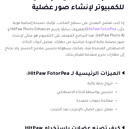
للكمبيوتر لإنشاء صور عضلية
إذا كنت تفضل التعديل على سطح المكتب، فإليك نصيحة إضافية قوية:
جرّب
HitPaw FotorPea
(المعروف سابقًا باسم HitPaw Photo Enhancer و
HitPaw Photo Al). هذا البرنامج المعتمد على الكمبيوتر هو مثالي لإنشاء
صور عضلية عالية الجودة مباشرة من جهازك. بفضل أدوات الذكاء
الاصطناعي المدمجة فيه، يمكنك بسهولة تحسين ملامح الجسم، ولا تحتاج
إلى مهارات تحرير متقدمة للقيام بذلك.
الميزات الرئيسية لـ HitPaw FotorPea:
خروج بدقة عالية
تحسين بواسطة الذكاء الاصطناعي
معالجة دفعات متعددة
يعمل بدون اتصال بالإنترنت بعد التثبيت
كيف تصنع عضلات باستخدام HitPaw