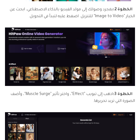
الخطوة 2:
بمجرد وصولك إلى مولد الفيديو بالذكاء الاصطناعي، ابحث عن
الخيار "Image to Video" للتنزيل. اضغط عليه لتبدأ في التحويل.
الخطوة 3:
اذهب إلى تبويب "Effect"، واختر تأثير "Muscle Surge"، وأضف
الصورة التي تريد تحريرها.