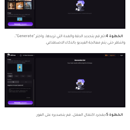
الخطوة 4:
ثم قم بتحديد الدقة والمدة التي تريدها، واختر "Generate"،
وانتظر حتى يتم معالجة الفيديو بالذكاء الاصطناعي.
الخطوة 5:
بمجرد اكتمال العمل، قم بتصديره على الفور.