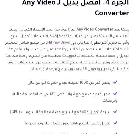
الجزء 4. أفضل بديل لـ Any Video
Converter
بينما يعد Any Video Converter خيارًا قويًا من حيث الإصدار المجاني، يبحث
العديد من المستخدمين عن ميزات متقدمة إضافية، سرعات تحويل أسرع،
وأدوات تحرير أكثر تطورًا. هنا يأتي دور
HitPaw Univd
، حل فيديو شامل مصمم
لتلبية احتياجات المستخدمين العاديين والمحترفين على حد سواء. يقدم هذا
البديل واجهة سهلة الاستخدام، تحويلات معتمدة على تسريع وحدة معالجة
الرسومات، وقدرات تحرير قوية. يدعم مجموعة واسعة من التنسيقات ويوفر
أداءً عاليًا في تحرير وتحويل الفيديو دون برامج مزعجة أو إعلانات.
يدعم أكثر من 1000 صيغة فيديو/صوت لتوافق عالي
محرر فيديو مدمج مع أدوات قص، تقليم، إضافة علامة مائية،
وترجمات
سرعة تحويل فائقة مع تسريع وحدة معالجة الرسومات (GPU)
تحويل دفعي للفيديوهات بدون فقدان ملحوظ للجودة