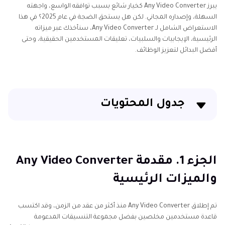
يبرز Any Video Converter كخيار شائع بسبب توافقه الواسع، واجهته
السهلة، وإصداره المجاني. لكن هل يستحق الضجة في عام 2025؟ في هذا
الاستعراض الشامل لـ Any Video Converter، سنأخذك عبر ميزاته
الرئيسية، الإيجابيات والسلبيات، تعليقات المستخدمين الحقيقية، وحتى
أفضل البدائل لتعزيز الوظائف.
جدول المحتويات
الجزء 1. مقدمة Any Video Converter والميزات الرئيسية
الجزء 2. إيجابيات وسلبيات Any Video Converter
الجزء 1. مقدمة Any Video Converter
والميزات الرئيسية
الجزء 3. مراجعة المحرر ومراجعات المستخدمين لـ Any
Video Converter
تم إطلاق Any Video Converter منذ أكثر من عقد من الزمن، وقد اكتسب
الجزء 4. أفضل بديل لـ Any Video Converter
قاعدة مستخدمين مخلصين بفضل مجموعة التنسيقات المدعومة