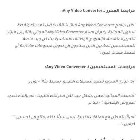
مراجعة المحرر لـ Any Video Converter:
"ظل برنامج Any Video Converter خيارًا شائعًا بفضل تعدديته ونقطة
الدخول المجانية. رغم أن إصدار Any Video Converter المجاني يفتقر إلى ميزات
التحرير المتقدمة، فإنه يؤدي الوظائف الأساسية بشكل جيد، خاصة
للمستخدمين العاديين الذين يحتاجون إلى تحويل فيديوهات YouTube أو
ضغط ملفات كبيرة."
مراجعات المستخدمين لـ Any Video Converter:
"إنه خياري السريع لتغيير تنسيقات الفيديو. بسيط جدًا!" - بول ر.
"النسخة المجانية تعمل بشكل جيد، لكن احذر أثناء التثبيت، قم بإلغاء تحديد
العروض الإضافية." - لينا م.
"أحيانًا يتعطل مع الملفات الكبيرة. ليس سيئًا، لكنه يحتاج إلى تحسين." -
كيفين ت.