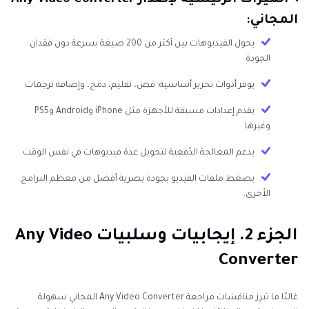
الميزات الرئيسية لإصدار Any Video Converter
المجاني:
يحول الفيديوهات بين أكثر من 200 صيغة بسرعة دون فقدان
الجودة
يوفر أدوات تحرير أساسية: قص، تقليم، دمج، وإضافة ترجمات
يقدم إعدادات مسبقة للأجهزة مثل iPhone وAndroid وPS5
وغيرها
يدعم المعالجة الدُفعية لتحويل عدة فيديوهات في نفس الوقت
يضغط ملفات الفيديو بجودة بصرية أفضل من معظم البرامج
الأخرى.
الجزء 2. إيجابيات وسلبيات Any Video
Converter
غالبًا ما تبرز مناقشات مراجعة Any Video Converter المجاني سهولة