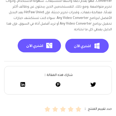
Converter، فهو يقدم دعمًا واسعًا للتنسيقات، سهولة الاستخدام، وأدوات
تحرير متواضعة. ومع ذلك، للمستخدمين الذين يبحثون عن وظائف أكثر
تقدمًا، معالجة دفعات، وقدرات تحرير حديثة، فإن HitPaw Univd يعد البديل
الأفضل لبرنامج Any Video Converter. سواء كنت تستكشف خيارات
تحميل برنامج Any Video Converter أو تريد أفضل أداة في السوق، فإن هذا
الدليل يغطي كل ما تحتاجه.
شارك هذه المقالة：
حدد تقييم المنتج ：