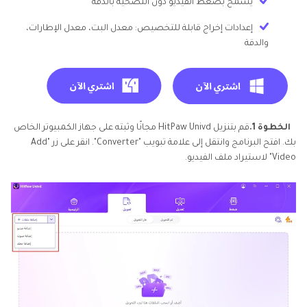
يسمح بضغط الفيديو دون التضحية بالدقة
إعدادات إخراج قابلة للتخصيص: معدل البت، معدل الإطارات،
والدقة
الخطوة 1.
قم بتنزيل HitPaw Univd مجانًا وثبته على جهاز الكمبيوتر الخاص
بك. افتح البرنامج وانتقل إلى علامة تبويب "Converter". انقر على زر "Add
Video" لاستيراد ملف الفيديو.