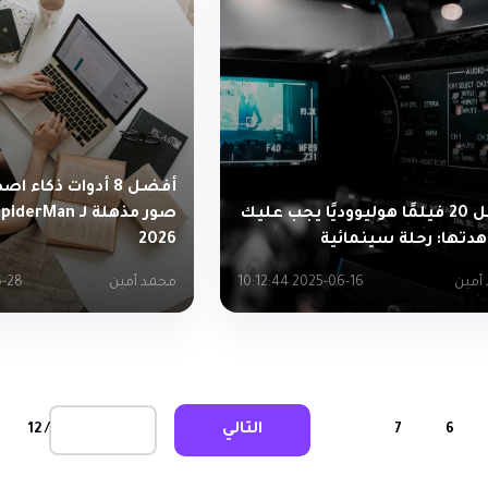
أفضل 8 أدوات ذكاء
أفضل 20 فيلمًا هوليووديًا يجب عليك
دتها: رحلة سينمائية
2026
أمين
2025-06-16 10:12:44
محمد أمين
:33:57
التالي
/ 12
7
6