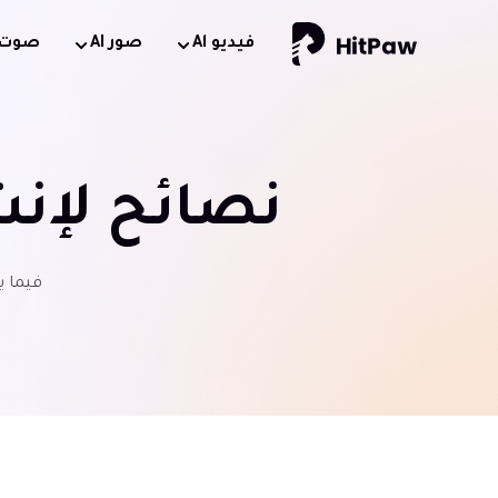
فيديو Al
صور AI
صوت AI
نصائح لإنش
فيما ي