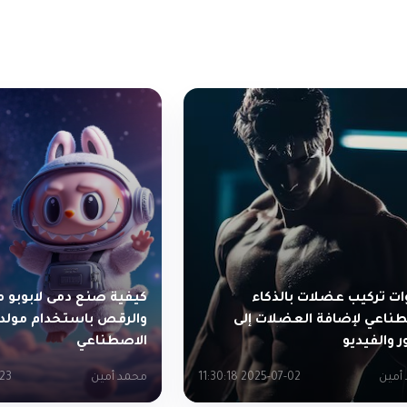
وات تركيب عضلات بالذكاء
كيفية صنع دمى لابوبو م
طناعي لإضافة العضلات إلى
والرقص باستخدام مولد ا
 والفيديو
الاصطناعي
أمين
2025-07-02 11:30:18
محمد أمين
9:15