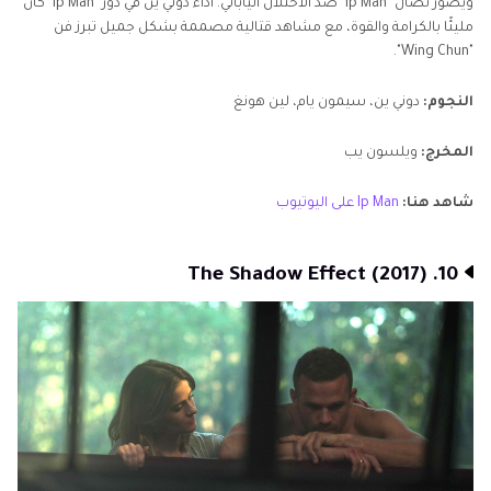
ويصور نضال "Ip Man" ضد الاحتلال الياباني. أداء دوني ين في دور "Ip Man" كان
مليئًا بالكرامة والقوة، مع مشاهد قتالية مصممة بشكل جميل تبرز فن
"Wing Chun".
النجوم:
دوني ين، سيمون يام، لين هونغ
المخرج:
ويلسون يب
شاهد هنا:
Ip Man على اليوتيوب
10. The Shadow Effect (2017)