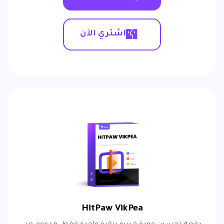
اشتري الآن
HitPaw VikPea