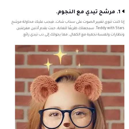
1. مرشح تيدي مع النجوم.
إذا كنت تنوي تغيير الصوت على سناب شات، فيجب عليك محاولة مرشح
Teddy with Stars. سيجعلك ظريفًا للغاية، حيث يقدم أذنين مفرغتين
ونظارات ولمسة نجمية مع الكمال، مما يحولك إلى دب تيدي رائع.