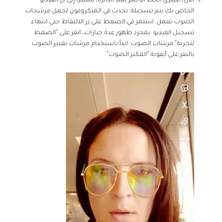
الآن، سترى الخط الأحمر يملأ الدائرة، مشيرًا إلى أن الفيديو
الخاص بك يتم تسجيله. تحدث في الميكروفون لجعل مرشحات
الصوت تعمل. استمر في الضغط على زر الالتقاط حتى انتهاء
تسجيل الفيديو. بمجرد ظهور عدة خيارات، انقر على "الضغط
لتجربة" مرشات الصوت. ابدأ باستخدام مرشات تغيير الصوت
بالنقر على أيقونة "المكبر الصوت".