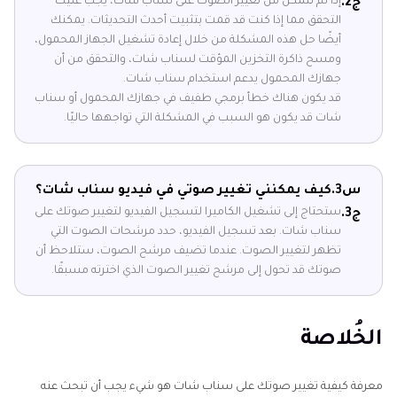
إذا لم تتمكن من تغيير الصوت على سناب شات، يجب عليك
ج2.
التحقق مما إذا كنت قد قمت بتثبيت أحدث التحديثات. يمكنك
أيضًا حل هذه المشكلة من خلال إعادة تشغيل الجهاز المحمول،
ومسح ذاكرة التخزين المؤقت لسناب شات، والتحقق من أن
جهازك المحمول يدعم استخدام سناب شات.
قد يكون هناك خطأ برمجي طفيف في جهازك المحمول أو سناب
شات قد يكون هو السبب في المشكلة التي تواجهها حاليًا.
س3.
كيف يمكنني تغيير صوتي في فيديو سناب شات؟
ستحتاج إلى تشغيل الكاميرا لتسجيل الفيديو لتغيير صوتك على
ج3.
سناب شات. بعد تسجيل الفيديو، حدد مرشحات الصوت التي
تظهر لتغيير الصوت. عندما تضيف مرشح الصوت، ستلاحظ أن
صوتك قد تحول إلى مرشح تغيير الصوت الذي اخترته مسبقًا.
الخُلاصة
معرفة كيفية تغيير صوتك على سناب شات هو شيء يجب أن تبحث عنه