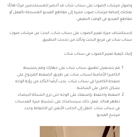
سناب شات.
وصول مرشات الصوت على سناب شات قد أحضر للمستخدمين فرحًا هائلًا.
يمكنك إضافة مرشات صوت مثيرة إلى مقاطع الفيديو المسجلة بالفعل أو
الجزء 4: الأسئلة الشائعة حول كيفية تغيير الصوت على
مقاطع الفيديو في الوقت الحقيقي.
سناب شات.
لاستكشاف ميزة تغيير الصوت على سناب شات، ابحث عن مرشات صوت
الخُلاصة
سناب شات في مربع البحث وتأكد من تحديث التطبيق.
إليك كيفية تغيير الصوت في سناب شات.
قم بتشغيل تطبيق سناب شات على جهازك وقم بتنشيط
الكاميرا الأمامية لسناب شات عن طريق الضغط المزدوج على
صفحة الكاميرا في سناب شات. يجب أيضًا التأكد من رؤية الوجه
بشكل كامل على الشاشة.
اضغط واحتفظ بإصبعك على الوجه حتى ترى الشبكة البيضاء
تظهر هناك. فعل ذلك سيساعدك على تنشيط ميزة العدسات
في سناب شات. انتقل إلى الجانب الأيمن لزر الالتقاط وحدد
مرشح الفيديو.