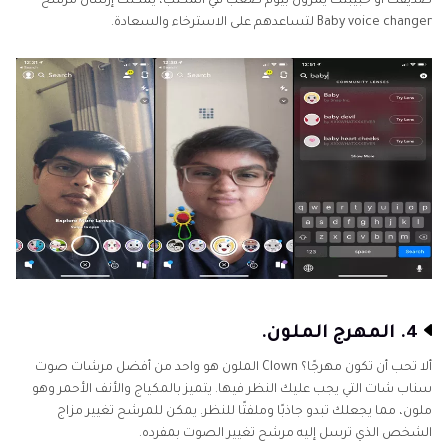
صديقك أو حبيبتك يمرون بيوم صعب في المكتب، يمكنك إرسال مرشح
Baby voice changer لتساعدهم على الاسترخاء والسعادة.
4. المهرج الملون.
ألا تحب أن تكون مهرجًا؟ Clown الملون هو واحد من أفضل مرشات صوت
سناب شات التي يجب عليك النظر فيها. يتميز بالمكياج والأنف الأحمر وهو
ملون، مما يجعلك تبدو جاذبًا وملفتًا للنظر. يمكن للمرشح تغيير مزاج
الشخص الذي ترسل إليه مرشح تغيير الصوت بمفرده.