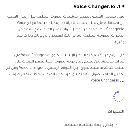
1. Voice Changer.io
تنوي تسجيل الفيديو وتطبيق مرشحات الصوت الإبداعية قبل إرسال الفيديو
إلى أصدقائك على سناب شات. للقيام به، يمكنك متابعة موقع Voice
Changer.io. إنها واحدة من أفضل أدوات تغيير الصوت مع العديد من
التأثيرات الصوتية الإبداعية، بما في ذلك القطط والروبوتات ودارث فيدر
وغيرها.
على الرغم من تقديم خدمات عبر الإنترنت، يحتوي Voice Changer.io على
ميزات موثوقة، ولن تشتكي من جودة الصوت أيضًا. لتغيير الصوت على
سناب شات، ما عليك سوى زيارة الموقع الرسمي لـ Voice Changer ومن ثم
تحميل الملف الصوتي. بعد تطبيق مرشحات الصوت، يمكنك تغيير صوتك
في Voice Changer.io.
المميِّزات
يقدم واجهة مستخدم بسيطة.