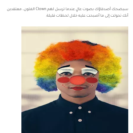
سيضحك أصدقاؤك بصوت عالٍ عندما ترسل لهم Clown الملون، معتقدين
أنك تحولت إلى ما أصبحت عليه خلال لحظات قليلة.