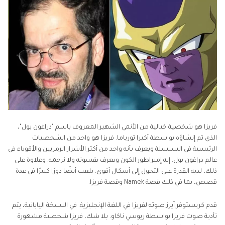
فريزا هو شخصية خيالية من الأنمي الشهير المعروف باسم "دراغون بول"،
الذي تم إنشاؤه بواسطة أكيرا تورياما. فريزا هو واحد من الشخصيات
الرئيسية في السلسلة ويعرف بأنه واحد من أكثر الأشرار الرمزيين والأقوياء في
عالم دراغون بول. إنه إمبراطور الكون ويعرف بقسوته ولا نرحمه. وعلاوة على
ذلك، لديه القدرة على التحول إلى أشكال أقوى. يلعب أيضًا دورًا كبيرًا في عدة
قصص، بما في ذلك قصة Namek وقصة فريزا.
قدم كريستوفر آيرز صوته لفريزا في اللغة الإنجليزية. في النسخة اليابانية، يتم
تأدية صوت فريزا بواسطة ريوسي ناكاو. بلا شك، فريزا شخصية مشهورة