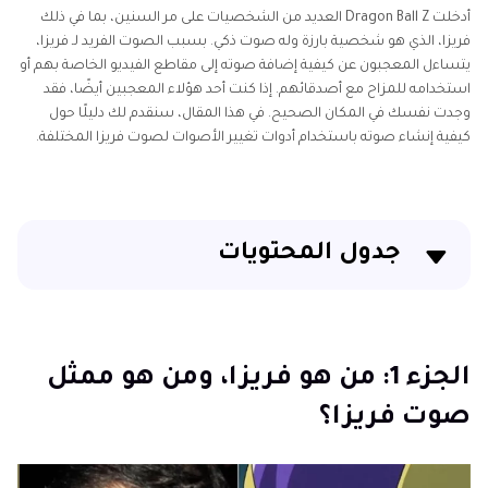
أدخلت Dragon Ball Z العديد من الشخصيات على مر السنين، بما في ذلك
فريزا، الذي هو شخصية بارزة وله صوت ذكي. بسبب الصوت الفريد لـ فريزا،
يتساءل المعجبون عن كيفية إضافة صوته إلى مقاطع الفيديو الخاصة بهم أو
استخدامه للمزاح مع أصدقائهم. إذا كنت أحد هؤلاء المعجبين أيضًا، فقد
وجدت نفسك في المكان الصحيح. في هذا المقال، سنقدم لك دليلًا حول
كيفية إنشاء صوته باستخدام أدوات تغيير الأصوات لصوت فريزا المختلفة.
جدول المحتويات
الجزء 1: من هو فريزا، ومن هو ممثل صوت فريزا؟
الجزء 2: 7 أدوات تغيير الأصوات لصوت فريزا المفيدة.
الجزء 1: من هو فريزا، ومن هو ممثل
صوت فريزا؟
الجزء 4: أسئلة شائعة حول أداة تغيير الأصوات لصوت فريزا
الجزء 5. الخُلاصة