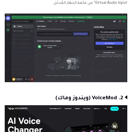
Virtual Audio Input" من قائمة الجهاز المُدخَل.
2. VoiceMod (ويندوز وماك)