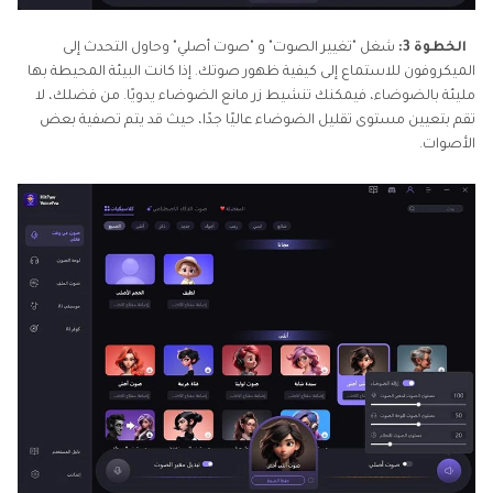
الخطوة 3:
شغل "تغيير الصوت" و "صوت أصلي" وحاول التحدث إلى
الميكروفون للاستماع إلى كيفية ظهور صوتك. إذا كانت البيئة المحيطة بها
مليئة بالضوضاء، فيمكنك تنشيط زر مانع الضوضاء يدويًا. من فضلك، لا
تقم بتعيين مستوى تقليل الضوضاء عاليًا جدًا، حيث قد يتم تصفية بعض
الأصوات.