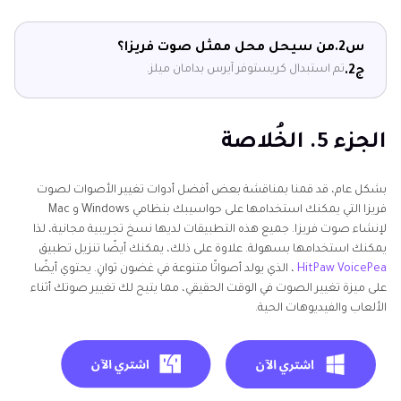
س2.
من سيحل محل ممثل صوت فريزا؟
تم استبدال كريستوفر آيرس بدامان ميلز.
ج2.
الجزء 5. الخُلاصة
بشكل عام، قد قمنا بمناقشة بعض أفضل أدوات تغيير الأصوات لصوت
فريزا التي يمكنك استخدامها على حواسيبك بنظامي Windows و Mac
لإنشاء صوت فريزا. جميع هذه التطبيقات لديها نسخ تجريبية مجانية، لذا
يمكنك استخدامها بسهولة. علاوة على ذلك، يمكنك أيضًا تنزيل تطبيق
HitPaw VoicePea
، الذي يولد أصواتًا متنوعة في غضون ثوانٍ. يحتوي أيضًا
على ميزة تغيير الصوت في الوقت الحقيقي، مما يتيح لك تغيير صوتك أثناء
الألعاب والفيديوهات الحية.