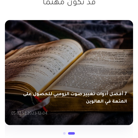
قد تكون مهتمًا
[الدليل التفصيلي] أفضل ثلاث طرق للحصول على
صوت الضفدع كيرميت
2023-12-04 04:08:59