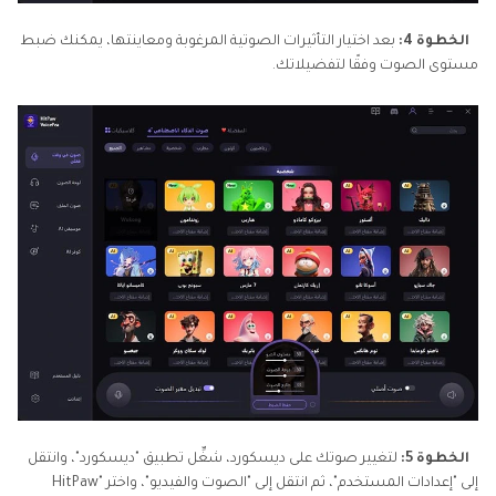
الخطوة 4:
بعد اختيار التأثيرات الصوتية المرغوبة ومعاينتها، يمكنك ضبط
مستوى الصوت وفقًا لتفضيلاتك.
الخطوة 5:
لتغيير صوتك على ديسكورد، شغِّل تطبيق "ديسكورد"، وانتقل
إلى "إعدادات المستخدم"، ثم انتقل إلى "الصوت والفيديو"، واختر "HitPaw