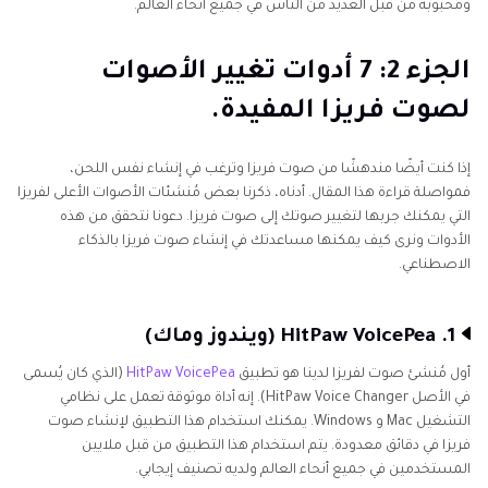
ومحبوبة من قبل العديد من الناس في جميع أنحاء العالم.
الجزء 2: 7 أدوات تغيير الأصوات
لصوت فريزا المفيدة.
إذا كنت أيضًا مندهشًا من صوت فريزا وترغب في إنشاء نفس اللحن،
فمواصلة قراءة هذا المقال. أدناه، ذكرنا بعض مُنشئات الأصوات الأعلى لفريزا
التي يمكنك جربها لتغيير صوتك إلى صوت فريزا. دعونا نتحقق من هذه
الأدوات ونرى كيف يمكنها مساعدتك في إنشاء صوت فريزا بالذكاء
الاصطناعي.
1. HitPaw VoicePea (ويندوز وماك)
أول مُنشئ صوت لفريزا لدينا هو تطبيق
HitPaw VoicePea
(الذي كان يُسمى
في الأصل HitPaw Voice Changer). إنه أداة موثوقة تعمل على نظامي
التشغيل Mac و Windows. يمكنك استخدام هذا التطبيق لإنشاء صوت
فريزا في دقائق معدودة. يتم استخدام هذا التطبيق من قبل ملايين
المستخدمين في جميع أنحاء العالم ولديه تصنيف إيجابي.