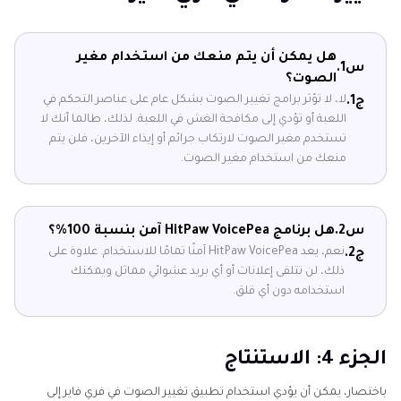
هل يمكن أن يتم منعك من استخدام مغير
س1.
الصوت؟
لا، لا تؤثر برامج تغيير الصوت بشكل عام على عناصر التحكم في
ج1.
اللعبة أو تؤدي إلى مكافحة الغش في اللعبة. لذلك، طالما أنك لا
تستخدم مغير الصوت لارتكاب جرائم أو إيذاء الآخرين، فلن يتم
منعك من استخدام مغير الصوت.
س2.
هل برنامج HitPaw VoicePea آمن بنسبة 100%؟
نعم، يعد HitPaw VoicePea آمنًا تمامًا للاستخدام. علاوة على
ج2.
ذلك، لن تتلقى إعلانات أو أي بريد عشوائي مماثل ويمكنك
استخدامه دون أي قلق.
الجزء 4: الاستنتاج
باختصار، يمكن أن يؤدي استخدام تطبيق تغيير الصوت في فري فاير إلى