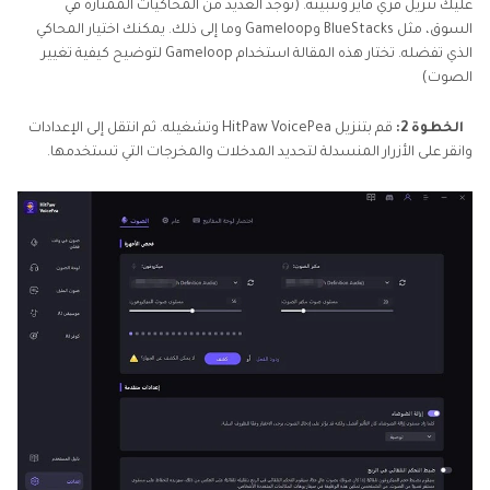
عليك تنزيل فري فاير وتثبيته. (توجد العديد من المحاكيات الممتازة في
السوق، مثل BlueStacks وGameloop وما إلى ذلك. يمكنك اختيار المحاكي
الذي تفضله. تختار هذه المقالة استخدام Gameloop لتوضيح كيفية تغيير
الصوت)
الخطوة 2:
قم بتنزيل HitPaw VoicePea وتشغيله. ثم انتقل إلى الإعدادات
وانقر على الأزرار المنسدلة لتحديد المدخلات والمخرجات التي تستخدمها.