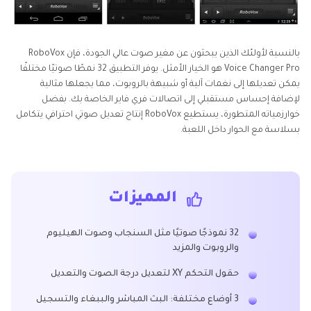
بالنسبة لأولئك الذين يبحثون عن مغير صوت عالي الجودة، فإن RoboVox
Voice Changer Pro هو الخيار الأمثل. يوفر التطبيق 32 نمطًا صوتيًا مختلفًا
يمكن تعديلها إلى نغمات آلية أو شبيهة بالروبوت، مما يجعلها مثالية
لإضافة إحساس مستقبلي إلى اتصالات فري فاير الخاصة بك. بفضل
خوارزمياته المتطورة، يستطيع RoboVox إنتاج تعديل صوتي احترافي يتكامل
بسلاسة مع الحوار داخل اللعبة.
المميزات
32 نموذجًا صوتيًا مثل السنجاب وصوت الهيليوم
والروبوت والمزيد
حقول التحكم XY لتعديل درجة الصوت والتعديل
3 أوضاع مختلفة: البث المباشر والببغاء والتسجيل