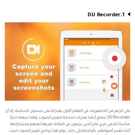
الصوت
أون
1.DU Recorder
لاين
أدوات
تغيير
الصوت
الجسدي
برنامج
تغيير
الصوت
للكمبيوتر
نصائح
أخرى
على الرغم من أنه معروف في المقام الأول بقدراته على تسجيل الشاشة، إلا أن
لتغيير
DU Recorder يتمتع أيضًا بقدرات مدمجة لتغيير الصوت. وهذا يجعله خيارًا
الصوت
مناسبًا للاعبي فري فاير الذين يرغبون في التقاط طريقة لعبهم ومشاركتها
أثناء تغيير أصواتهم. بالإضافة إلى ذلك، يوفر هذا برنامج تغيير الصوت لبنت