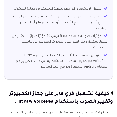
سهل الاستخدام: الواجهة سهلة الاستخدام ومثالية للمبتدئين.
تغيير الصوت في الوقت الفعلي: يمكنك تغيير صوتك في الوقت
الفعلي أثناء الدردشة مع الأصدقاء أو لعب فري فاير أو البث عبر
الإنترنت.
مؤثرات صوتية متعددة: مع أكثر من 40 مؤثرًا صوتيًا للاختيار من
بينها، يمكنك دائمًا العثور على المؤثرات الصوتية التي تناسب
احتياجاتك.
متوافق مع معظم الألعاب والمنصات: يتوافق HitPaw
VoicePea مع جميع المنصات الشائعة، بما في ذلك بعض برامج
محاكاة Android الشهيرة وبرامج البث المباشر.
كيفية تشغيل فري فاير على جهاز الكمبيوتر
وتغيير الصوت باستخدام HitPaw VoicePea:
الخطوة 1:
بعد تنزيل Gameloop على جهاز الكمبيوتر الخاص بك، يجب