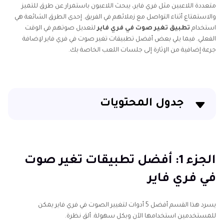
متعددة اللاعبين مثل فري فاير، يبحث اللاعبون باستمرار عن طرق للتميز
برنامج
والاستمتاع أثناء التواصل مع زملائهم في الفريق. إحدى الطرق الشائعة هي
تغير
استخدام
تطبيق تغير صوت في فري فاير
لتعديل صوتهم في الوقت
الصوت
تعديل
الفعلي. فيما يلي بعض أفضل تطبيقات تغير صوت في فري فاير لإضافة
في
الصوت
جرعة إضافية من الإثارة إلى جلسات اللعب الخاصة بك.
ببجي
بالذكاء
الاصطناعي
برامج
لتغيير
تغيير
الصوت
جدول المحتويات
الصوت
في
لعبة
بالذكاء
Valorant
الجزء 1: أفضل تطبيقات تغير صوت في فري فاير
الاصطناعي
برامج
الجزء 2: نصيحة إضافية: العب فري فاير على الكمبيوتر
الجزء 1: أفضل تطبيقات تغير صوت
تغيير
وتغيير صوتك في فري فاير
في فري فاير
الصوت
الجزء 3: الأسئلة الشائعة حول برنامج تغيير الصوت في فري
مجتمعة
فاير
يسرد هذا القسم أفضل 5 أدوات لتغيير الصوت في فري فاير يمكن
تغيير
للمستخدمين استخدامها الآن وبكل سهولة. ألق نظرة.