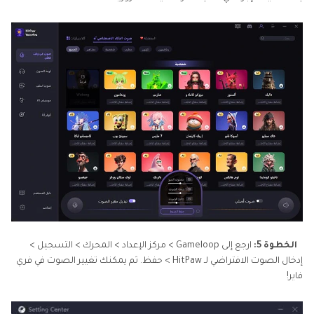
الخطوة 5:
ارجع إلى Gameloop > مركز الإعداد > المحرك > التسجيل >
إدخال الصوت الافتراضي لـ HitPaw > حفظ. ثم يمكنك تغيير الصوت في فري
فاير!