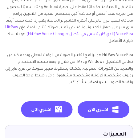
نعلم جميعًا أن فري فاير هي واحدة من ألعاب اون لاين الأكثر شعبية، ومع
ذلك، فإن اللعبة متاحة حاليًا فقط على أجهزة Android وiOS. سعيًا للحصول
على تجربة لعب أفضل أو شاشة أكبر، يستخدم العديد من اللاعبين برامج
محاكاة للعب فري فاير على أجهزة الكمبيوتر الخاصة بهم. إذا كنت تلعب أيضًا
فري فاير على جهاز الكمبيوتر وترغب في تغيير صوتك أثناء اللعبة، فإن
HitPaw
VoicePea (الذي كان يُسمى في الأصل HitPaw Voice Changer)
هو بلا شك
خيارك الأفضل.
HitPaw VoicePea هو برنامج لتغيير الصوت في الوقت الفعلي ويدعم كلاً من
نظامي التشغيل Windows وMac. من خلال واجهة سهلة الاستخدام
والعديد من المؤثرات الصوتية، يمكنك بسهولة تغيير صوتك في فري فاير إلى
روبوت وشخصية كرتونية وشخصية مشهورة، وحتى ضبط درجة الصوت
ونغمة الصوت لتبدو أصغر سنًا أو أكبر.
المميزات