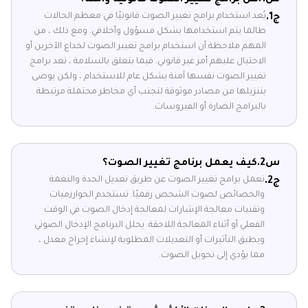
س1.
هل برامج تغيير الصوت قانونية وآمنة؟
يُعد استخدام برامج تغيير الصوت قانونيًا في معظم الحالات
ج1.
طالما يتم استخدامها بشكل مسؤول وأخلاقي. ومع ذلك ، من
المهم ملاحظة أن استخدام برامج تغيير الصوت لخداع الآخرين أو
الاحتيال عليهم أمر غير قانوني. فيما يتعلق بالسلامة ، تعد برامج
تغيير الصوت نفسها آمنة بشكل عام للاستخدام ، ولكن يوصى
بتنزيلها من مصادر موثوقة لتجنب أي مخاطر محتملة مرتبطة
بالبرامج الضارة أو الفيروسات.
س2.
كيف يعمل برنامج تغيير الصوت؟
تعمل برامج تغيير الصوت عن طريق تعديل الحدة والنغمة
ج2.
والخصائص لصوت الشخص رقميًا. تستخدم الخوارزميات
وتقنيات معالجة الإشارات لمعالجة إدخال الصوت في الوقت
الفعلي أو أثناء المعالجة اللاحقة. يحلل البرنامج الإدخال الصوتي
ويطبق التأثيرات أو التعديلات المطلوبة لإنشاء إخراج معدل ،
مما يؤدي إلى تحويل الصوت.