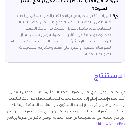
س3.
ما هي الميزات الأكثر شعبية في برنامج تغيير
الصوت؟
الميزات الأكثر شعبية في برنامج تغيير الصوت يمكن أن تختلف
ج3.
اعتمادا على التفضيلات الفردية. ومع ذلك، فإن بعض الميزات
المطلوبة عادة تشمل تعديل الصوت في الوقت الحقيقي،
ومجموعة واسعة من التأثيرات الصوتية (على سبيل المثال،
الروبوت، الغريب، الوحش)، ضبط درجة الصوت والنغمة، محاكاة
الضوضاء الخلفية، والقدرة على حفظ ومشاركة التسجيلات
الصوتية المعدلة.
الاستنتاج
في الختام ، توفر برامج تغيير الصوت إمكانيات مثيرة للمستخدمين لتعديل
أصواتهم وإضافة إبداع إلى السيناريوهات المختلفة.سواء كان ذلك للألعاب ،
أو الاتصال عبر الإنترنت ، أو إنشاء المحتوى ، أو المقالب الممتعة ، يمكنك
استكشاف أصوات مختلفة عن طريق تحميل برنامج تغيير الصوت. ومن بين
البرامج الستة التي تم تقديمها في هذه المقالة، نوصي بأكثر من غيرها برنامج
.
HitPaw VoicePea