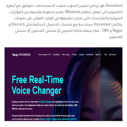
Voicemod هو برنامج لتغيير الصوت متعدد الاستخدامات متوافق مع أجهزة
الكمبيوتر التي تعمل بنظام Windows. يقدم مجموعة واسعة من المؤثرات
الصوتية والمرشحات التي يمكن تطبيقها في الوقت الفعلي على صوتك.
يتكامل Voicemod بسلاسة مع منصات الاتصال الشائعة مثل Discord و
Skype و OBS ، مما يجعله مثاليًا للاعبين أو منشئي المحتوى أو منشئي
المحتوى.