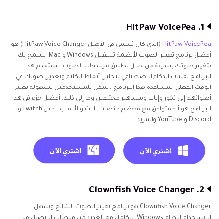
1. HitPaw VoicePea
HitPaw VoicePea
(الذي كان يُسمى في الأصل HitPaw Voice Changer) هو
أفضل برنامج تغيير الصوت لأنظمة تشغيل Windows و Mac. يسمح لك
بتغيير صوتك بسرعة من خلال تطبيق مرشحات الصوت. يستخدم هذا
البرنامج تقنيات الذكاء الاصطناعي لتحليل أنماط الكلام وتعديل صوتك في
الوقت الفعلي. بمساعدة هذا البرنامج ، يمكن للمستخدمين بسهولة تغيير
أصواتهم إلى ذكور وإناث ومشاهير مختلفين وما إلى ذلك. أفضل جزء في هذا
البرنامج هو أنه متوافق مع معظم منصات البث والألعاب ، مثل Twitch و
Discord و YouTube والمزيد.
2. Clownfish Voice Changer
Clownfish Voice Changer هو برنامج تغيير الصوت الشائع وسهل
الاستخدام لنظام Windows. يتكامل مع العديد من منصات الاتصال مثل