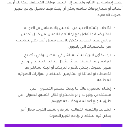
تستحق التوصية
طبقة إضافية من الإثارة والترفيه إلى السيناريوهات المختلفة. فيما يلي أربعة
أسباب أو سيناريوهات شائعة يمكن أن يثبت فيها تحميل برنامج تغيير
الجزء 5. الأسئلة الشائعة حول برنامج تغيير الصوت
الصوت أنه مفيد.
الاستنتاج
الألعاب: يتمتع العديد من اللاعبين بالانغماس في العوالم
الافتراضية والتفاعل مع زملائهم اللاعبين. من خلال تحميل
برنامج تغيير الصوت، يمكن للاعبين تعديل أصواتهم لتتناسب
مع الشخصيات التي يلعبون.
دردشة أون لاين / البث المباشر: في العصر الرقمي ، أصبح
التواصل عبر الإنترنت سائدًا بشكل متزايد. باستخدام برنامج
تغيير الصوت ، يمكن للأفراد الدردشة أو البث المباشر مع
الأصدقاء أو العائلة أو المتابعين باستخدام المؤثرات الصوتية
المختلفة.
إنشاء المحتوى: غالبًا ما يبحث منشئو المحتوى ، مثل
مستخدمي يوتيوب أو بودكاستر أو فناني التعليق الصوتي ، عن
طرق لتنويع أعمالهم وجذب جمهورهم.
المقالب والمتعة: المقالب المرحة والمتعة المرحة مجال آخر
يمكن فيه استخدام برنامج تغيير الصوت.