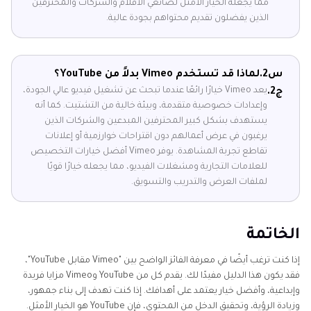
مما يجعله الخيار الأمثل لصانعي الأفلام والشركات والمحترفين
الذين يفضلون تقديم محتواهم بجودة عالية.
س2.
لماذا قد تستخدم Vimeo بدلاً من YouTube؟
يعد Vimeo خيارًا رائعًا عندما تبحث عن تشغيل فيديو عالي الجودة،
ج2.
وإعدادات خصوصية متقدمة، وبيئة خالية من التشتيت. كما أنه
يستهدف بشكل كبير المحترفين المبدعين والشركات الذين
يرغبون في عرض أعمالهم دون اقتراحات خوارزمية أو إعلانات
تقاطع تجربة المشاهدة. يوفر Vimeo أفضل خيارات التخصيص
للعلامات التجارية ومشغلات الفيديو، مما يجعله خيارًا قويًا
لملفات العرض والتدريب والتسويق.
الخاتمة
إذا كنت ترغب أيضًا في معرفة الفائز الواضح بين "Vimeo مقابل YouTube"،
فقد يكون هذا الدليل مفيدًا لك. يقدم كل من YouTube وVimeo مزايا فريدة
وإبداعية، وأفضل خيار يعتمد على أهدافك. إذا كنت تهدف إلى بناء جمهور،
وزيادة الرؤية، وتحقيق الدخل من المحتوى، فإن YouTube هو الخيار الأمثل.