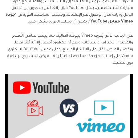
المدونات المرئية والدروس التعليمية إلى البث المباشر والأفلام. مع وجود
الجزء 5: كيفية تحويل الفيديو إلى تنسيقات مدعومة على
مليارات المستخدمين، يمثل YouTube خيارًا رائعًا لمن يسعون إلى تحقيق
منصة Vimeo
الدخل وزيادة مدى الوصول عبر الإعلانات. وبسبب المنافسة القوية في
"جودة
Vimeo مقابل YouTube"
، يمكن أن تختلف الجودة بشكل كبير.
الجزء 6: الأسئلة الشائعة حول Vimeo مقابل YouTube
على الجانب الآخر، يُعرف Vimeo بجودته العالية، مما يجذب صانعي الأفلام
والمحتوى الاحترافي والشركات. ورغم أن جمهوره أصغر، إلا أنه أكثر تفاعلًا
ويُفضل العرض الفني على الانتشار الواسع. وعلى عكس YouTube، لا يحتوي
Vimeo على إعلانات مزعجة، مما يجعله خيارًا رائعًا لعرض المشاريع الإبداعية
دون تشتيت.