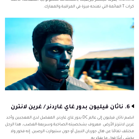
Mankind. يُعرف ميستر تيريـفيك باستخدامه للتكنولوجيا المتقدمة، خاصة
كرات T العائمة التي تمنحه ميزة في المراقبة والمعارك.
6. ناثان فيليون بدور غاي غاردنر / غرين لانترن
انضم ناثان فيليون إلى عالم DC بدور غاي غاردنر، المفضل لدى المعجبين وأحد
غرين لانترنز الأرض. معروف بشخصيته الصاخبة وسريعة الغضب، هذا الرجل
مختلف تمامًا عن هال جوردان النبيل أو جون ستيوارت الرصين. إنه فخور ولا
يخشى أبدًا قول ما يفكر به.