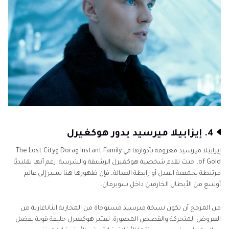
4. إيزابيلا ميرسيد بدور هوكغيرل
إيزابيلا ميرسيد معروفة بأدوارها في Instant Family وDora وThe Lost City
of Gold، حيث تقدم شخصية هوكغيرل الرشيقة والشرسة. رغم أنها تقليديًا
مرتبطة بجمعية العدل أو رابطة العدالة، فإن ظهورها هنا يشير إلى عالم
أوسع من الأبطال الخارقين داخل سوبرمان.
من المرجح أن تكون نسخة ميرسيد مستوحاة من المحاربة الثاناغارية من
العروض المتحركة والقصص المصورة. تعتبر هوكغيرل حليفة قوية بفضل