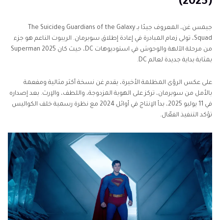
(2025)
الجزء 3. أفضل مولد صور سوبرمان باستخدام HitPaw
FotorPea
جيمس غن، المعروف جيدًا بـ Guardians of the Galaxy وThe Suicide
Squad، تولى زمام المبادرة في إعادة إطلاق سوبرمان. الريبوت الناعم هو جزء
من مرحلة الآلهة والوحوش في استوديوهات DC، حيث كان Superman 2025
بمثابة بداية جديدة لعالم DC.
على عكس الرؤى المظلمة الأخيرة، يقدم غن نسخة أكثر مثالية ومفعمة
بالأمل من سوبرمان، تركز على الهوية المزدوجة، واللطف، والإرث. بعد إصداره
في 11 يوليو 2025، بدأ الإنتاج في أوائل 2024 مع نظرة رسمية خلف الكواليس
تؤكد التنفيذ الفعّال.