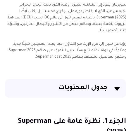
سوبرمان يعود إلى الشاشة الكبيرة، وهذه المرة تحت الإبداع الإخراجي
لجيمس غن، الذي لا يقتصر دوره على الإخراج فحسب بل يكتب أيضًا
Superman (2025). باعتباره الفيلم الأول في عالم DC الجديد (DCU)، يعد هذا
الريبوت بنغمة جديدة، وطاقم مذهل من الأشرار والأبطال الخارقين، وكلارك
كينت أصغر سنًا.
رؤية غن تميل إلى مزج الإرث مع التفاؤل، مما يمنح المعجبين شيئًا جديدًا
ومألوفًا في الوقت ذاته. تابع هذا الدليل للتعرف على طاقم Superman 2025
وجميع التفاصيل المتعلقة بطاقم Superman cast 2025.
جدول المحتويات
الجزء 1. نظرة عامة على Superman (2025)
الجزء 2. الطاقم المؤكد بالكامل لـ Superman 2025
الجزء 1. نظرة عامة على Superman