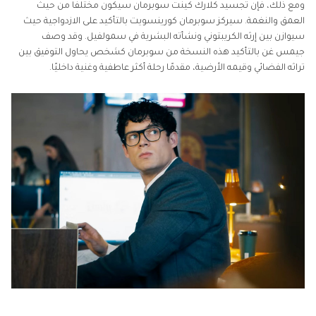
ومع ذلك، فإن تجسيد كلارك كينت سوبرمان سيكون مختلفًا من حيث
العمق والنغمة. سيركز سوبرمان كورينسويت بالتأكيد على الازدواجية حيث
سيوازن بين إرثه الكريبتوني ونشأته البشرية في سمولفيل. وقد وصف
جيمس غن بالتأكيد هذه النسخة من سوبرمان كشخص يحاول التوفيق بين
تراثه الفضائي وقيمه الأرضية، مقدمًا رحلة أكثر عاطفية وغنية داخليًا.