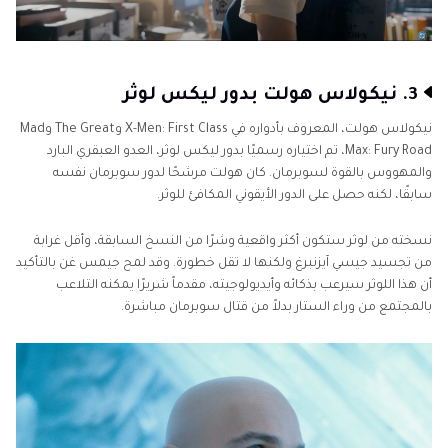
3. نيكولاس هولت بدور ليكس لوثر
نيكولاس هولت، المعروف بأدواره في X-Men: First Class وThe Great وMad
Max: Fury Road، تم اختياره رسميًا بدور ليكس لوثر، العدو العبقري البارد
والمهووس بالقوة لسوبرمان. كان هولت مرشحًا لدور سوبرمان نفسه
سابقًا، لكنه حصل على الدور الأيقوني المكافئ للوثر.
نسخته من لوثر ستكون أكثر واقعية وشرًا من النسخ السابقة، وأقل غرابة
من تجسيد جيسي آيزنبرغ ولكنها لا تقل خطورة. وقد لمح جيمس غن بالتأكيد
أن هذا اللوثر سيرعب بذكائه وأيديولوجيته، مقدماً شريرًا يمكنه التلاعب
بالمجتمع من وراء الستار بدلاً من قتال سوبرمان مباشرة.