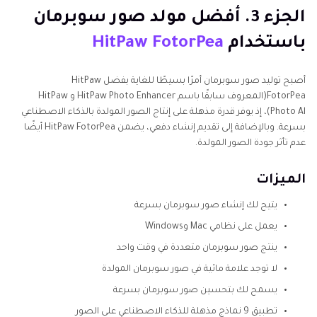
الجزء 3. أفضل مولد صور سوبرمان
باستخدام
HitPaw FotorPea
أصبح توليد صور سوبرمان أمرًا بسيطًا للغاية بفضل HitPaw
FotorPea(المعروف سابقًا باسم HitPaw Photo Enhancer و HitPaw
Photo Al)، إذ يوفر قدرة مذهلة على إنتاج الصور المولدة بالذكاء الاصطناعي
بسرعة. وبالإضافة إلى تقديم إنشاء دفعي، يضمن HitPaw FotorPea أيضًا
عدم تأثر جودة الصور المولدة.
الميزات
يتيح لك إنشاء صور سوبرمان بسرعة
يعمل على نظامي Mac وWindows
ينتج صور سوبرمان متعددة في وقت واحد
لا توجد علامة مائية في صور سوبرمان المولدة
يسمح لك بتحسين صور سوبرمان بسرعة
تطبيق 9 نماذج مذهلة للذكاء الاصطناعي على الصور