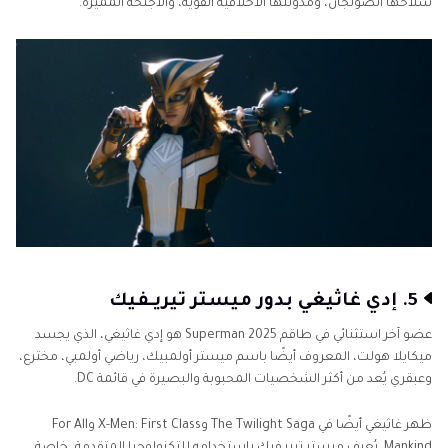
سلاحها الصولجان، ومدونتها الأخلاقية القوية، والأجنحة المميزة.
5. إدي غاثيغي بدور ميستر تيريـفيك
عضو آخر استثنائي في طاقم Superman 2025 هو إدي غاثيغي، الذي يجسد
ميكايلا هولت، المعروف أيضًا باسم ميستر أولمبيك، رياضي أولمبي، مخترع،
وعبقري يُعد من أكثر الشخصيات المحبوبة والبصيرة في قائمة DC.
ظهر غاثيغي أيضًا في The Twilight Saga وX-Men: First Class وFor All