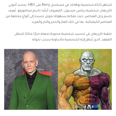
اشتهر بأدائه شخصية نوهانك في مسلسل Barry على HBO، يجسد أنتوني
كارريغان شخصية ريكس ميسون، المعروف أيضًا باسم ميتامورفو. يُعرف
باسم رجل العناصر، حيث يمكنه بسهولة تحويل جسده إلى أنواع مختلفة من
العناصر الكيميائية، بما في ذلك الغاز والحجر والنار والمزيد.
خلفية كارريغان في تجسيد شخصية محبوبة تجعله خيارًا مثاليًا للبطل
المعقد، الذي يُنظر إليه كشخصية مأساوية بسبب تحوله.