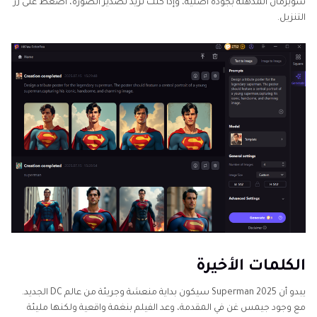
سوبرمان المذهلة بجودة أصلية، وإذا كنت تريد تصدير الصورة، اضغط على زر
التنزيل.
الكلمات الأخيرة
يبدو أن Superman 2025 سيكون بداية منعشة وجريئة من عالم DC الجديد.
مع وجود جيمس غن في المقدمة، وعد الفيلم بنغمة واقعية ولكنها مليئة