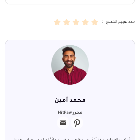
حدد تقييم المنتج ：
محمد أمين
محرر HitPaw
أعمل بالقطعة منذ أكثر من خمس سنوات. دائمًا ما يثير إعجابي عندما