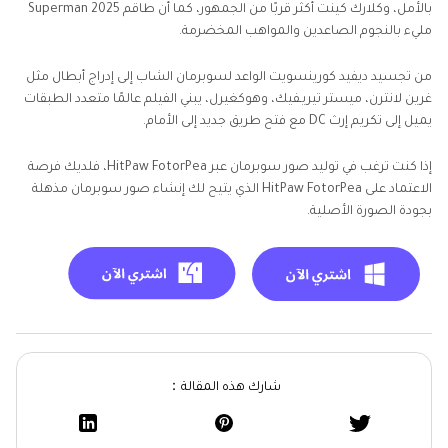
بالأمل، وكلارك كينت أكثر قربًا من الجمهور، كما أن طاقم Superman 2025
مليء بالنجوم الصاعدين والمواهب المخضرمة.
من تجسيد ديفيد كورينسويت الواعد لسوبرمان الشاب إلى إدراج أبطال مثل
غرين لانترن، ميستر تيريـفيك، وهوكغيرل، يبني الفيلم عالمًا متعدد الطبقات
يميل إلى تكريم إرث DC مع فتح طريق جديد إلى الأمام.
إذا كنت ترغب في توليد صور سوبرمان عبر HitPaw FotorPea، فلديك فرصة
الاعتماد على HitPaw FotorPea الذي يتيح لك إنشاء صور سوبرمان مذهلة
بجودة الصورة الأصلية.
شارك هذه المقالة：