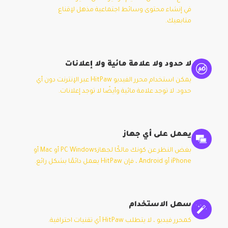
في إنشاء محتوى وسائط اجتماعية مذهل لإقناع
متابعيك.
لا حدود ولا علامة مائية ولا إعلانات
يمكن استخدام محرر الفيديو HitPaw عبر الإنترنت دون أي
حدود. لا توجد علامة مائية وأيضًا لا توجد إعلانات.
يعمل على أي جهاز
بغض النظر عن كونك مالكًا لجهازPC Windows أو Mac أو
iPhone أو Android ، فإن HitPaw يعمل دائمًا بشكل رائع.
سهل الاستخدام
كمحرر فيديو ، لا يتطلب HitPaw أي تقنيات احترافية.