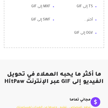
TS إلى GIF
MXF إلى GIF
أكثر...
SWF إلى GIF
OGV إلى GIF
ما أكثر ما يحبه العملاء في تحويل
الفيديو إلى GIF عبر الإنترنت HitPaw
مجاني تماما
قطع ،اقتصاص ، تقليم ، وغيرها من الميزات لمساعدتك