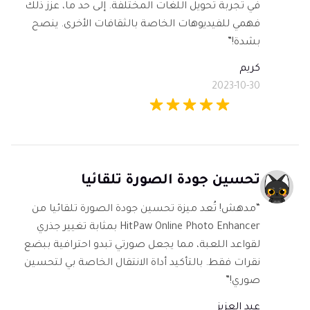
في تجربة تحويل اللغات المختلفة. إلى حد ما، عزز ذلك
فهمي للفيديوهات الخاصة بالثقافات الأخرى. ينصح
بشدة!”
كريم
2023-10-30
تحسين جودة الصورة تلقائيا
“مدهش! تُعد ميزة تحسين جودة الصورة تلقائيا من
HitPaw Online Photo Enhancer بمثابة تغيير جذري
لقواعد اللعبة، مما يجعل صورتي تبدو احترافية ببضع
نقرات فقط. بالتأكيد أداة الانتقال الخاصة بي لتحسين
صوري!”
عبد العزيز