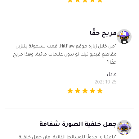
مريح حقًا
“من خلال زيارة موقع HitPaw، قمت بسهولة بتنزيل
مقاطع فيديو تيك تو بدون علامات مائية، وهذا مريح
حقًا!”
عادل
2023-10-25
جعل خلفية الصورة شفافة
“باعتباري مدونًا للوسائط الذاتية، فإن جعل خلفية