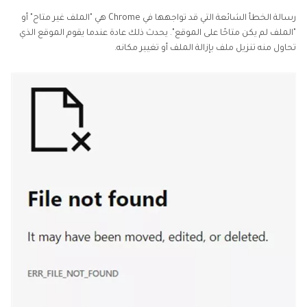
تم تنزيلها بشكل تالف؟
رسالة الخطأ الشائعة التي قد تواجهها في Chrome هي "الملف غير متاح" أو
"الملف لم يكن متاحًا على الموقع". يحدث ذلك عادة عندما يقوم الموقع الذي
الجزء 4. الأسئلة الشائعة حول عدم عمل التنزيلات على
تحاول منه تنزيل ملف بإزالة الملف أو تغيير مكانه.
متصفح Chrome
أفكار نهائية