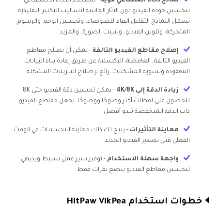
نماذج ذكاء اصطناعي قوية
- تستخدم الذكاء الاصطناعي
لتحسين جودة الفيديو دون الآثار الجانبية لأساليب التكبير التقليدية.
تشمل النماذج التقليل العام للضوضاء، وتحسين الوجه، والرسوم
المتحركة، وتلوين الفيديو، وتثبيت الصورة، والمزيد.
إصلاح مقاطع الفيديو التالفة
- يمكن أن يصلح مقاطع
الفيديو التالفة، الغامضة، البكسلية عن طريق إعادة بناء البيانات
المفقودة وتسوية المشكلات. رائع لإصلاح التنزيلات المشكلة.
زيادة الدقة إلى 4K/8K
- يمكن تحسين دقة الفيديو حتى 8K
للحصول على لقطات أكثر وضوحًا ووضوحًا. يجعل مقاطع الفيديو
ذات الدقة المنخفضة تبدو أفضل.
معاينة التأثيرات
- يتيح لك ذلك معاينة التحسينات في الوقت
الفعلي قبل تصدير الفيديو الجديد.
واجهة سهلة الاستخدام
- توفير سير عمل بسيط وبديهي
لتحسين مقاطع الفيديو ببضع نقرات فقط.
خطوات استخدام HitPaw VikPea