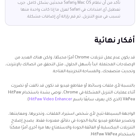
تأكد من أن نظام Mac OS وSafari محدثين بشكل كامل. جرب
تعطيل أي امتدادات في Safari لعزل ما إذا كانت واحدة منها
تسبب في منع التنزيل، ثم قم بإزالة أي إضافات مشكلة.
أفكار نهائية
قد يكون عدم عمل تنزيلات Chrome أمرًا محبطًا، ولكن هناك العديد من
الإصلاحات المحتملة. ابدأ بأسهل الحلول، مثل التحقق من اتصالك بالإنترنت،
وتحديث متصفحك، والمساحة التخزينية المتاحة.
بالنسبة لأي ملفات وسائط أو مقاطع فيديو قد تكون قد تالفت أو تضررت
أثناء عمليات التنزيل المشكلة في Chrome، نوصي بشدة باستخدام HitPaw
VikPea (الذي كان يعرف سابقًا باسم
HitPaw Video Enhancer
).
الواجهة البسيطة تتيح لأي شخص استيراد الملفات، وتحريرها، ومعاينتها،
وتصدير مقاطع فيديو عالية الجودة في دقائق معدودة فقط. يصبح إصلاح
التنزيلات البيكسلية أو الفائقة الجودة والاستمتاع بها مرة أخرى أمرًا ممكنًا
باستخدام HitPaw VikPea.