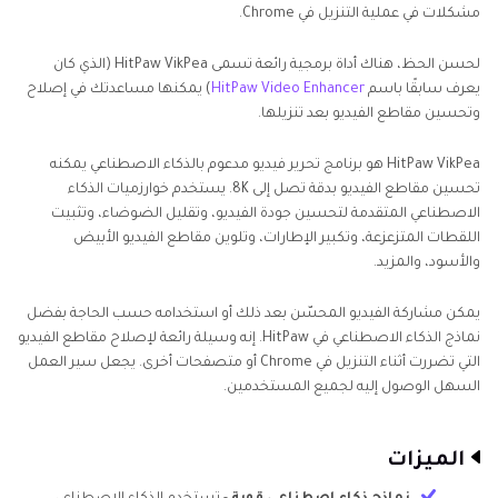
مشكلات في عملية التنزيل في Chrome.
لحسن الحظ، هناك أداة برمجية رائعة تسمى HitPaw VikPea (الذي كان
يعرف سابقًا باسم
HitPaw Video Enhancer
) يمكنها مساعدتك في إصلاح
وتحسين مقاطع الفيديو بعد تنزيلها.
HitPaw VikPea هو برنامج تحرير فيديو مدعوم بالذكاء الاصطناعي يمكنه
تحسين مقاطع الفيديو بدقة تصل إلى 8K. يستخدم خوارزميات الذكاء
الاصطناعي المتقدمة لتحسين جودة الفيديو، وتقليل الضوضاء، وتثبيت
اللقطات المتزعزعة، وتكبير الإطارات، وتلوين مقاطع الفيديو الأبيض
والأسود، والمزيد.
يمكن مشاركة الفيديو المحسّن بعد ذلك أو استخدامه حسب الحاجة بفضل
نماذج الذكاء الاصطناعي في HitPaw. إنه وسيلة رائعة لإصلاح مقاطع الفيديو
التي تضررت أثناء التنزيل في Chrome أو متصفحات أخرى. يجعل سير العمل
السهل الوصول إليه لجميع المستخدمين.
الميزات