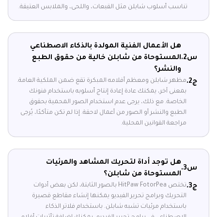
تناسب أسلوب شابلن مثل القبعات، واللحى، والملابس العتيقة.
هل الأعمال الفنية المولدة بالذكاء الاصطناعي
س2.
المستوحاة من شابلن خالية من حقوق الطبع
والنشر؟
مظهر شابلن ومعظم أفلامه المبكرة تقع ضمن الملكية العامة.
ج2.
بمعنى آخر، يمكنك عادة إعادة إنتاج أسلوبه باستخدام فنونك
الخاصة. مع ذلك، يرجى عدم استخدام الصور المحمية بحقوق
الطبع والنشر أو الصور من أعمال لاحقة. إذا لم تكن متأكدًا، يُرجى
مراجعة القوانين المحلية.
هل توجد أداة لتحريك المشاهد والمرئيات
س3.
المستوحاة من شابلن؟
تختص HitPaw FotorPea بالصور الثابتة، لكن بعض أدوات
ج3.
التحريك وبرامج تحرير الفيديو يمكنها إنشاء مقاطع قصيرة
باستخدام مرئيات تشبه شابلن. باستخدام فلاتر الذكاء