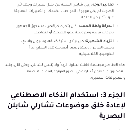
تعابير الوجه:
روى شابلن القصة من خلال تعبيرات وجهه لأن
الصوت لم يكن موجودًا. الحواجب، الضحك، والتعبيرات المفاجئة
عبرت أكثر من الكلمات.
الحركة ولغة الجسد:
كان يتحرك كراقص، مسحورًا الجمهور
بحركات فريدة ومدروسة تدعو للضحك أو التعاطف.
الأزياء الشهيرة:
كان يرتدي سترة ضيقة، وسروال واسع،
وقبعة القوس، ويحمل عصا. أصبحت هذه القطع رمزاً
للكوميديا الكلاسيكية.
هذه العناصر مجتمعة خلقت أسلوبًا فريداً ولا يُنسى لشابلن. وحتى الآن، يقلد
المعجبون والفنانون أسلوبه في الصور الفوتوغرافية، والملصقات،
والفيديوهات القصيرة.
الجزء 3: استخدام الذكاء الاصطناعي
لإعادة خلق موضوعات تشارلي شابلن
البصرية