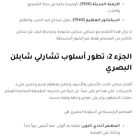
الأزمنة الحديثة (1936):
كوميديا ذكية عن حياة المصنع
والآلات.
الديكتاتور العظيم (1940):
عمل شجاع ضد الحرب والظلم.
لا تزال هذه الأفلام مع تشارلي شابلن محبوبة، ونلاحظ كيف عبّر شابلن
بالكثير من المشاعر فقط عبر الصور البسيطة.
الجزء 2: تطور أسلوب تشارلي شابلن
البصري
أفلام شابلن كانت بالأبيض والأسود وتتميز بمظهر قديم وخشن مليء
بالجزيئات. لكن هذا لم يكن عيباً، بل جزءًا من جاذبيته. الطبيعة الصامتة للفيلم
جعلت الجمهور يركز على تعابير وجهه ولغة جسده.
العناصر الرئيسية في أسلوبه البصري هي:
المظهر أحادي اللون:
فلمه بلا ألوان، مما أضفى جواً جاداً
وخالدًا على القصة.