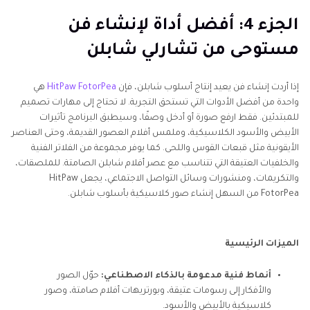
الجزء 4: أفضل أداة لإنشاء فن
مستوحى من تشارلي شابلن
إذا أردت إنشاء فن يعيد إنتاج أسلوب شابلن، فإن
HitPaw FotorPea
هي
واحدة من أفضل الأدوات التي تستحق التجربة. لا تحتاج إلى مهارات تصميم
للمبتدئين. فقط ارفع صورة أو أدخل وصفًا، وسيطبق البرنامج تأثيرات
الأبيض والأسود الكلاسيكية، وملمس أفلام العصور القديمة، وحتى العناصر
الأيقونية مثل قبعات القوس واللحى. كما يوفر مجموعة من الفلاتر الفنية
والخلفيات العتيقة التي تتناسب مع عصر أفلام شابلن الصامتة. للملصقات،
والتكريمات، ومنشورات وسائل التواصل الاجتماعي، يجعل HitPaw
FotorPea من السهل إنشاء صور كلاسيكية بأسلوب شابلن.
الميزات الرئيسية
أنماط فنية مدعومة بالذكاء الاصطناعي:
حوّل الصور
والأفكار إلى رسومات عتيقة، وبورتريهات أفلام صامتة، وصور
كلاسيكية بالأبيض والأسود.