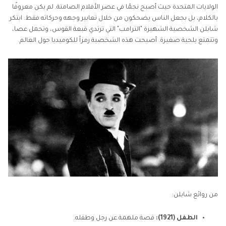
الولايات المتحدة حيث أصبح نجمًا في عصر الأفلام الصامتة. لم يكن معروفًا
بالكلام، بل بجعل الناس يضحكون من خلال تعابير وجهه وحركاته فقط. ابتكر
الجزء 4: أفضل أداة لإنشاء فن مستوحى من تشارلي شابلن
شابلن الشخصية الشهيرة "الترامب" التي ترتدي قبعة القوس، وتحمل عصا،
وتتمتع بلحية صغيرة. أصبحت هذه الشخصية رمزاً للكوميديا حول العالم.
الجزء 5: أفكار ممتعة لاستخدام فن تشارلي شابلن بأسلوب
الذكاء الاصطناعي
الأسئلة الشائعة
من روائع شابلن:
الطفل (1921):
قصة ملهمة عن رجل وطفله.