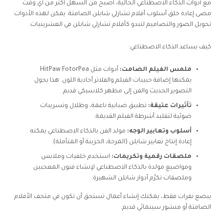
مع أدوات الذكاء الاصطناعي الحالية، أصبح من السهل أكثر من أي وقت
مضى إعادة خلق أسلوب أفلام تشارلي شابلن الصامتة. يمكن لهذه الأدوات
تحويل الصور والتصاميم لتبدو كأفلام تشارلي شابلن في العشرينيات.
كيف يساعد الذكاء الاصطناعي:
ملمس الفيلم الصامت:
أدوات مثل HitPaw FotorPea
يمكنها إضافة حبيبات الفيلم والفلاتر أحادية اللون. هذا يحول
التصوير الحديث والفن إلى مظهر كلاسيكي قديم.
تأثيرات عتيقة:
تطبيق ضبابية ناعمة، وظلال وتسريبات
ضوئية لتقليد أشرطة الفيلم القديمة.
أسلوب وتعابير الوجه:
مولد الفن بالذكاء الاصطناعي يمكنه
إعادة إنتاج تعابير شابلن (المرحة، الحزينة أو المتأملة).
ملصقات رقمية وتكريمات:
استخدم خلفيات وملابس
ومواضيع مولدة بالذكاء الاصطناعي لإنشاء فنون المعجبين
وملصقات تكرّم أدوار شابلن الشهيرة.
ببضع نقرات فقط، يمكنك إنشاء أعمال تستحق أن تكون في متحف الأفلام
الصامتة أو منشور سينمائي قديم.