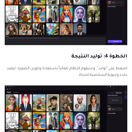
الخطوة 4: توليد النتيجة
اضغط على "توليد"، وسيقوم النظام تلقائياً باستعادة وتلوين الصورة، ليعيد
دفء وحيوية الشخصية للحياة.