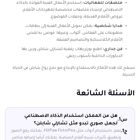
ملصقات للفعاليات:
استخدم الأعمال الفنية المولدة بالذكاء
الاصطناعي لإنشاء ملصقات مخصصة لمهرجانات الأفلام،
عروض الأفلام القديمة، وحفلات الموضوع.
هدايا شخصية:
يمكن تحويل الأعمال الفنية إلى بطاقات،
مطبوعات على القماش، أكواب، وغيرها. موصى به لمحبي
الأفلام الكلاسيكية والتصاميم العتيقة.
فن جداري:
اطبع بورتريهات رقمية لتشارلي شابلن وزين بها
الديكورات الداخلية بأسلوب رجعي.
تسمح لك هذه الأفكار بالاستمتاع بالإبداع مع دمج روح شابلن في الحياة
الحديثة.
الأسئلة الشائعة
هل من الممكن استخدام الذكاء الاصطناعي
س1.
لجعل صوري تبدو مثل تشارلي شابلن؟
نعم، باستخدام أدوات مثل HitPaw FotorPea، يمكنك رفع الصور
ج1.
وتطبيق تأثيرات تشبه أفلام الصامتة. يمكنك أيضًا إضافة عناصر