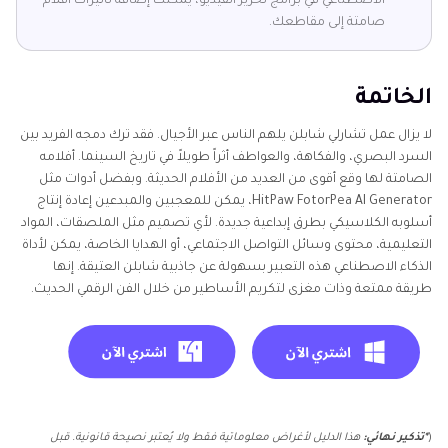
الاصطناعي في برامج تحرير الفيديو، يمكنك إضافة تأثيرات أفلام
صامتة إلى مقاطعك.
الخاتمة
لا يزال عمل تشارلي شابلن يلهم الناس عبر الأجيال. فقد ترك دمجه الفريد بين
السرد البصري، والفكاهة، والعواطف أثراً طويلاً في تاريخ السينما. أفلامه
الصامتة لها وقع أقوى من العديد من الأفلام الحديثة. وبفضل أدوات مثل
HitPaw FotorPea AI Generator، يمكن للمعجبين والمبدعين إعادة إنتاج
أسلوبه الكلاسيكي بطرق إبداعية جديدة. لأي تصميم مثل الملصقات، المواد
التعليمية، محتوى وسائل التواصل الاجتماعي، أو الهدايا الخاصة، يمكن لأداة
الذكاء الاصطناعي هذه التعبير بسهولة عن جاذبية شابلن العتيقة. إنها
طريقة ممتعة وذات مغزى لتكريم الأساطير من خلال الفن الرقمي الحديث.
(
*تذكير نهائي:
هذا الدليل لأغراض معلوماتية فقط ولا يُعتبر نصيحة قانونية. قبل