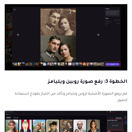
الخطوة 3: رفع صورة روبين ويليامز
قم برفع الصورة الأصلية لروبن ويليامز وتأكد من اختيار نموذج استعادة
الصور.