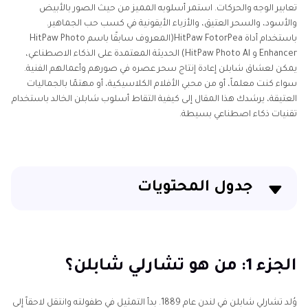
تعابير الوجه والحركات. استمر أسلوبه المميز من حيث الصور بالأبيض
والأسود، والسحر العتيق، والأزياء الأيقونية في كسب حب الجماهير.
باستخدام أداة HitPaw FotorPea(المعروف سابقًا باسم HitPaw Photo
Enhancer و HitPaw Photo Al) الحديثة المعتمدة على الذكاء الاصطناعي،
يمكن لعشاق شابلن إعادة إنتاج سحر عصره في صورهم وأعمالهم الفنية.
سواء كنت معلماً، أو من محبي الأفلام الكلاسيكية، أو مهتمًا بالجماليات
العتيقة، يرشدك هذا المقال إلى كيفية التقاط أسلوب شابلن الخالد باستخدام
تقنيات ذكاء اصطناعي بسيطة.
جدول المحتويات
الجزء 1: من هو تشارلي شابلن؟
الجزء 2: تطور أسلوب تشارلي شابلن البصري
الجزء 1: من هو تشارلي شابلن؟
الجزء 3: استخدام الذكاء الاصطناعي لإعادة خلق موضوعات
وُلد تشارلي شابلن في لندن عام 1889. بدأ التمثيل في طفولته وانتقل لاحقاً إلى
تشارلي شابلن البصرية