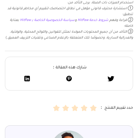
استخدام الميزات ذات الصلة، يرجى التأكد من:
① استشارة محترف قانوني مؤهل في نطاق اختصاصك لتقييم أي مخاطر قانونية قد
تنطبق؛
② قراءة وفهم
شروط خدمة HitPaw
و
سياسة الخصوصية الخاصة بـ HitPaw
بعناية
كاملة؛
③ التأكد من أن جميع المحتويات المولدة تمتثل للقوانين واللوائح المحلية، والولائية،
والفدرالية السارية، وخصوصًا تلك المتعلقة بالإعلام الصناعي وتقنيات التزييف العميق.
)
شارك هذه المقالة：
حدد تقييم المنتج ：