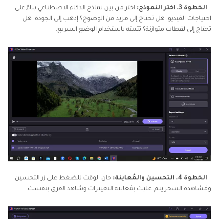
الخطوة 3. اختر النموذج:
اختر من بين نماذج الذكاء الاصطناعي بناءً على
احتياجات الفيديو. هل تحتاج إلى مزيد من الوضوح؟ إذهب إلى الجودة. هل
تحتاج إلى لقطات متوازنة؟ تثبيته باستخدام الوضع السريع.
الخطوة 4. التحسين والمُعاينة:
حان الوقت للضغط على زر التحسين
ومُشاهدة السحر يتم. عليك بمُعاينة التغييرات وشاهد الفرق بنفسك.