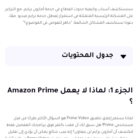
سنستكشف أسباب وكيفية حدوث انقطاع في خدمة أمازون برايم، مع التركيز
على المشكلة الرئيسية المتمثلة في استمرار تعطل خدمة برايم فيديو. معًا،
دعونا نستكشف المشاكل الشائعة. "جاهز للغوص في الموضوع؟"
جدول المحتويات
الجزء 1: لماذا لا يعمل Amazon Prime ؟
الجزء 2: كيفية حل مشكلة تعطل أمازون برايم؟
الجزء 1: لماذا لا يعمل Amazon Prime
؟
الجزء 3: Ultra-Tip: أفضل حل لمشاكل Prime Video
الجزء 4: الأسئلة الشائعة حول سبب استمرار تعطل
لماذا يستمر إغلاق تطبيق Prime Video هو السؤال الأكثر طرحًا من قبل
Amazon Prime
مستخدمي Prime! هل سبق لك أن قمت بالنقر فوق برنامجك المفضل فقط
لتكتشف أن أمازون برايم لن يتعاون؟ إنه عيب شائع يمكن أن يؤدي إلى تقليل