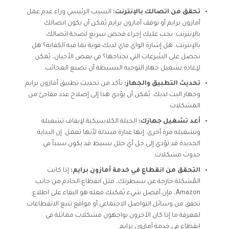
تحقق من اتصالك بالإنترنت:
السبب الرئيسي وراء عدم عمل
أمازون برايم أو توقف أمازون برايم يُمكن أن يكون اتصالك
بالإنترنت. يجب عليك إجراء فحص سريع لصحة اتصالك
بالإنترنت. هل إشارة الواي فاي لديك قوية بما فيه الكفاية؟ هل
تحصل على السُرعات التي تحتاجها؟ في بعض الأحيان، يُمكن
لإعادة تشغيل جهاز التوجيه البسيطة أن تصنع العجائب.
تحديث التطبيق والجهاز:
تأكد من تحديث تطبيق أمازون برايم
وجهاز البث لديك. يُمكن أن يؤدي هذا إلى إصلاح عدد مفاجئ من
المشكلات.
أعد تشغيل جهازك:
الحيلة الكلاسيكية لإيقاف تشغيله
وتشغيله مرة أخرى. إنها عبارة مبتذلة لأنها تعمل. إن البداية
الجديدة قد تؤدي إلى حل أي خلل بسيط قد يكون سبباً في
حدوث مشكلات.
التحقق من انقطاع في خدمة أمازون برايم:
إذا كانت
المُشكلة خارجة عن سيطرتك، مثل انقطاع الخادم من جانب
Amazon، فإن أفضل شيء يُمكنك فعله هو البقاء على اطلاع.
تحقق من وسائل التواصل الاجتماعي أو مواقع تتبع الانقطاعات
لمعرفة ما إذا كان الآخرون يواجهون مشكلات مماثلة في
انقطاع في خدمة أمازون برايم.