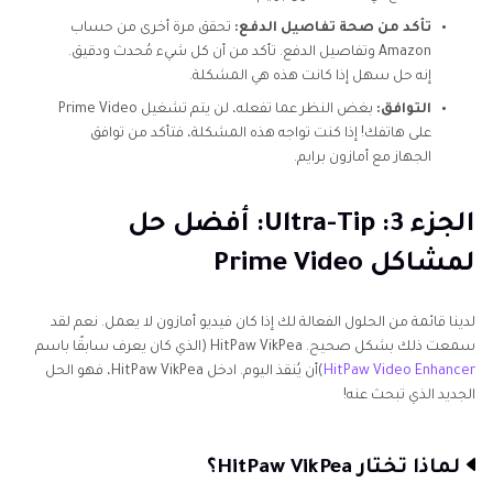
تأكد من صحة تفاصيل الدفع:
تحقق مرة أخرى من حساب
Amazon وتفاصيل الدفع. تأكد من أن كل شيء مُحدث ودقيق.
إنه حل سهل إذا كانت هذه هي المشكلة.
التوافق:
بغض النظر عما تفعله، لن يتم تشغيل Prime Video
على هاتفك! إذا كنت تواجه هذه المشكلة، فتأكد من توافق
الجهاز مع أمازون برايم.
الجزء 3: Ultra-Tip: أفضل حل
لمشاكل Prime Video
لدينا قائمة من الحلول الفعالة لك إذا كان فيديو أمازون لا يعمل. نعم لقد
سمعت ذلك بشكل صحيح. HitPaw VikPea (الذي كان يعرف سابقًا باسم
HitPaw Video Enhancer
)أن يُنقذ اليوم. ادخل HitPaw VikPea، فهو الحل
الجديد الذي تبحث عنه!
لماذا تختار HitPaw VikPea؟