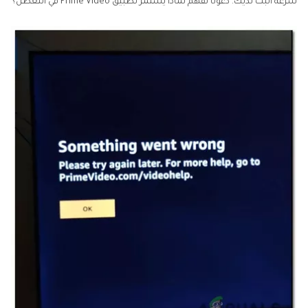
الخُلاصة
سرعة البث لديك. دعونا نفهم لماذا يستمر تطبيق Prime Video في التعطّل؟