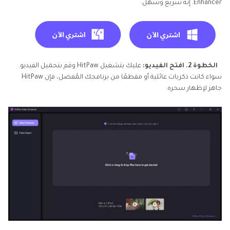
Enhancer. إنه سريع وسهل.
الخطوة 2. افتح الفيديو:
عليك بتشغيل HitPaw وقم بتحميل الفيديو.
سواء كانت ذكريات عائلية أو مقطعًا من برنامجك المُفضل، فإن HitPaw
جاهز لإظهار سحره.