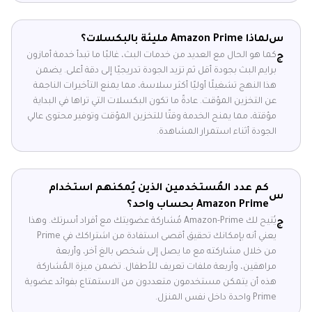
س
لماذا Amazon Prime مليئة بالبكسلات؟
كما هو الحال مع العديد من خدمات البث، غالبًا ما تبدأ خدمة أمازون
ج
برايم البث بجودة أقل ثم تزيد الجودة تدريجيًا إلى دقة أعلى. يضمن
هذا النهج تشغيلًا أوليًا أكثر سلاسة، مما يمنع التأخيرات الناجمة
عن التخزين المؤقت. عادةً ما تكون البكسلات التي تراها في البداية
مؤقتة، مما يمنح الخدمة وقتًا للتخزين المؤقت وتوفير محتوى عالي
الجودة أثناء استمرار المشاهدة.
كم عدد المُستخدمين الذين يُمكنهم استخدام
س
Amazon Prime بحساب واحد؟
يُتيح لك Amazon-Prime مُشاركة عضويتك مع أفراد أسرتك. وهذا
ج
يعني أنه بإمكانك تحقيق أقصى استفادة من اشتراكك في Prime
من خلال مشاركته مع ما يصل إلى شخص بالغ آخر، وأربعة
مراهقين، وأربعة ملفات تعريف للأطفال. تضمن ميزة المُشاركة
هذه أن يتمكن مستخدمون متعددون من الاستمتاع بفوائد عضوية
Prime واحدة داخل نفس المنزل.