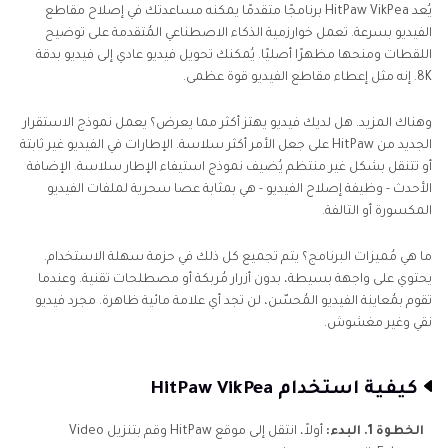
يُعد HitPaw VikPea برنامجًا متقدمًا يمكنه مساعدتك في إصلاح مقاطع
الفيديو بسرعة. تعمل خوارزمية الذكاء الاصطناعي المُتقدمة على توضيح
اللقطات ومنحها مظهرًا أصليًا. يُمكنك تحويل فيديو عادي إلى فيديو بدقة
8K. إنه مثل إعطاء مقاطع الفيديو قوة عظمى.
وهناك المزيد. هل لديك فيديو يهتز أكثر مما يعرض؟ يعمل نموذج الاستقرار
الجديد من HitPaw على جعل الأمر أكثر سلاسة. الإطارات في الفيديو غير ثابتة
أو تتنقل بشكل غير منتظم يُضيف نموذج استيفاء الإطار سلاسة. الإضافة
الأحدث - وظيفة إصلاح الفيديو - هي بمثابة عصا سحرية لملفات الفيديو
المكسورة أو التالفة.
ما هي مُميزات البرنامج؟ يتم تجميع كل ذلك في حزمة سهلة الاستخدام.
يحتوي على واجهة بسيطة، بدون أزرار مُربكة أو مصطلحات تقنية. وعندما
تقوم بمُعاينة الفيديو المُحسّن، لن تجد أي علامة مائية ظاهرة. مجرد فيديو
نقي وغير مغشوش.
كيفية استخدام HitPaw VikPea
الخطوة 1. البدء:
أولاً، انتقل إلى موقع HitPaw وقم بتنزيل Video