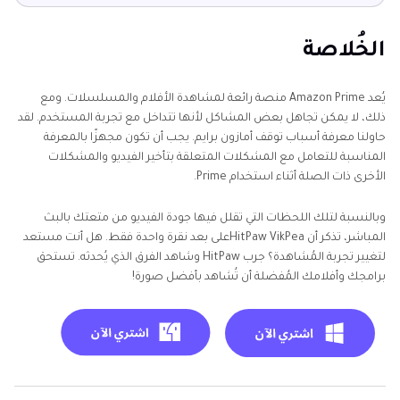
الخُلاصة
يُعد Amazon Prime منصة رائعة لمشاهدة الأفلام والمسلسلات. ومع
ذلك، لا يمكن تجاهل بعض المشاكل لأنها تتداخل مع تجربة المستخدم. لقد
حاولنا معرفة أسباب توقف أمازون برايم. يجب أن تكون مجهزًا بالمعرفة
المناسبة للتعامل مع المشكلات المتعلقة بتأخير الفيديو والمشكلات
الأخرى ذات الصلة أثناء استخدام Prime.
وبالنسبة لتلك اللحظات التي تقلل فيها جودة الفيديو من متعتك بالبث
المباشر، تذكر أن HitPaw VikPeaعلى بعد نقرة واحدة فقط. هل أنت مستعد
لتغيير تجربة المُشاهدة؟ جرب HitPaw وشاهد الفرق الذي يُحدثه. تستحق
برامجك وأفلامك المُفضلة أن تُشاهد بأفضل صورة!