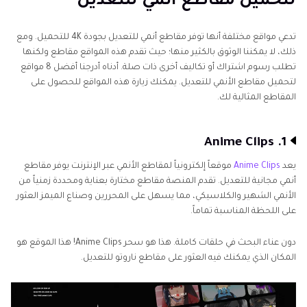
لتحميل مقاطع أنمي للتعديل
الجزء 2: مقارنة سريعة لمواقع مقاطع الأنمي الخام
تدعي مواقع مختلفة أنها توفر مقاطع أنمي للتعديل بجودة 4K للتحميل. ومع
الجزء 3. التحديات الشائعة عند تحرير مقاطع الأنمي
ذلك، لا يمكننا الوثوق بالكثير منها؛ حيث تقدم هذه المواقع مقاطع ولكنها
للمشاريع
تطلب رسوم اشتراك أو تكاليف أخرى ذات صلة. أدناه أدرجنا أفضل 8 مواقع
لتحميل مقاطع الأنمي للتعديل. يمكنك زيارة هذه المواقع للحصول على
المقاطع المثالية لك.
نصائح احترافية. أفضل محسن أنمي لتحرير مقاطع الأنمي
بدقة HD
1. Anime Clips
الأسئلة الشائعة حول مقاطع الأنمي المجانية للتعديل
يعد
Anime Clips
موقعاً إلكترونياً لمقاطع الأنمي عبر الإنترنت يوفر مقاطع
أنمي مجانية للتعديل. تقدم المنصة مقاطع مختارة بعناية ومحددة زمنياً من
الأنمي الشهير والكلاسيكي، مما يسهل على المحررين وصناع الميمز العثور
على اللحظة المناسبة تماماً.
دون عناء البحث في حلقات كاملة. هذا هو سحر Anime Clips! هذا الموقع هو
المكان الذي يمكنك فيه العثور على مقاطع ناروتو للتعديل.