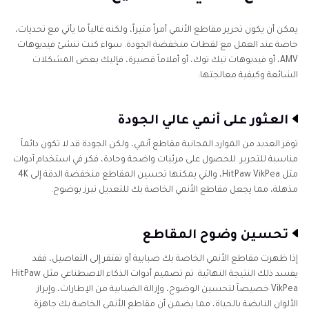
يمكن أن يكون تحرير مقاطع الأنمي أمراً مثيراً، ولكنه غالباً ما يأتي مع تحديات،
خاصة عند العمل مع لقطات منخفضة الجودة. سواء كنت تنشئ فيديوهات
AMV، أو فيديوهات تيك توك، أو أفلاماً قصيرة، فإليك بعض المشكلات
الشائعة وكيفية معالجتها:
العثور على أنمي عالي الجودة
توفر العديد من الموارد المجانية مقاطع أنمي، ولكن الجودة قد لا تكون دائماً
مناسبة للتحرير. للحصول على مرئيات واضحة وحادة، فكر في استخدام أدوات
مثل HitPaw VikPea، والتي يمكنها تحسين المقاطع منخفضة الدقة إلى 4K
مذهلة، مما يجعل مقاطع الأنمي الخاصة بك للتعديل تبرز بوضوح.
تحسين وضوح المقاطع
إذا ظهرت مقاطع الأنمي الخاصة بك ضبابية أو تفتقر إلى التفاصيل، فقد
يفسد ذلك النتيجة النهائية. تم تصميم أدوات الذكاء الاصطناعي مثل HitPaw
VikPea خصيصاً لتحسين الوضوح، وإزالة الضبابية من الإطارات، وإبراز
الألوان النابضة بالحياة، مما يضمن أن مقاطع الأنمي الخاصة بك جاهزة