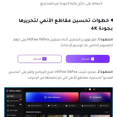
الحفاظ على نتائج عالية الجودة عبر المشاريع.
خطوات تحسين مقاطع الأنمي لتحريرها
بجودة 4K
الخطوة 1.
انقر فوق زر التحميل أدناه لتحميل HitPaw VikPea على جهاز
الكمبيوتر الخاص بك (ويندوز أو ماك).
الخطوة 2.
بمجرد تثبيت HitPaw VikPea، افتح البرنامج وانقر على "محسن
الفيديو" لاستيراد مقاطع الأنمي التي تم تحميلها من الإنترنت.