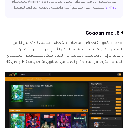
قم بتحسين وترقية مقاطع الأنمي الخام من Anime-Raws باستخدام
VikPea
للحصول على مقاطع أنمي واضحة وبجودة احترافية للتعديل.
6. Gogoanime
يعد GogoAnime أحد أكثر المنصات استخداماً لمشاهدة وتحميل الأنمي
للتعديل. يتميز بمكتبة واسعة تغطي كل الأنواع تقريباً — من الأكشن
والفانتازيا إلى الرومانسية وشريحة من الحياة. يمكن للمشاهدين الاستمتاع
بالنسخ المترجمة والمدبلجة، والعديد من العناوين متاحة بدقة HD أو حتى 4K.