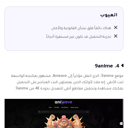
العيوب
هناك دائماً قلق بشأن القانونية والأمان.
تجربة التحميل قد تكون غير مستقرة أحياناً.
4. 9anime
موقع 9anime، الذي انتقل مؤخراً إلى Aniwave، مشهور بمكتبته الواسعة
لبث الأنمي. إنه ملاذ لأولئك الذين يفضلون البث المباشر على التحميل.
يمكنك مشاهدة وتحميل مقاطع أنمي للتعديل بجودة 4K من 9anime.