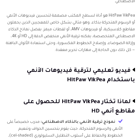
الاصطناعي.
HitPaw VikPea هو أداة لسطح المكتب مصممة لتحسين فيديوهات الأنمي
أو الرسوم المتحركة بذكاء، وهو مثالي بشكل خاص للمعجبين الذين يحملون
مقاطع كلاسيكية، أو فيديوهات AMV، أو لقطات ميمز. بفضل نماذج الذكاء
الاصطناعي المتخصصة، يمكنه ترقية الأنمي منخفض الدقة إلى HD أو 4K،
وإزالة الضوضاء، وإصلاح الخطوط المكسورة، وحتى استعادة الألوان الباهتة
— كل ذلك دون الحاجة إلى مهارات تحرير معقدة.
فيديو تعليمي لترقية فيديوهات الأنمي
باستخدام HitPaw VikPea
لماذا تختار HitPaw VikPea للحصول على
مقاطع أنمي HD
نموذج ترقية الأنمي بالذكاء الاصطناعي:
مدرب خصيصاً على
الأنمي والرسوم المتحركة، حيث يقوم بتحسين الحواف وتنعيم
الخطوط والحفاظ على أسلوب التظليل السليولوزي (cel-shaded)،