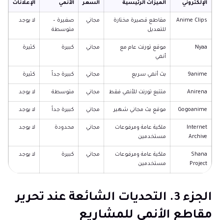
الإلكتروني
الميزات الرئيسية
السعر
الأنمي
الإعلانات
Anime Clips
مقاطع قصيرة مختارة
مجاني
صغيرة –
لا يوجد
للتعديل
متوسطة
Nyaa
موقع تورنت عام مع
مجاني
كبيرة
كثيرة
أنمي
9anime
بث أنمي سريع
مجاني
كبيرة جداً
كثيرة
Anirena
متتبع تورنت للأنمي فقط
مجاني
متوسطة
لا يوجد
Gogoanime
موقع بث مجاني شهير
مجاني
كبيرة جداً
لا يوجد
Internet
ملكية عامة ومرفوعات
مجاني
محدودة
لا يوجد
Archive
مستخدمين
Shana
ملكية عامة ومرفوعات
مجاني
كبيرة
لا يوجد
Project
مستخدمين
الجزء 3. التحديات الشائعة عند تحرير
مقاطع الأنمي للمشاريع