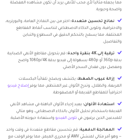
مما يجعله مثالياً لأي محب للأنمي يريد أن تكون مشاهده المفضلة
واضحة وحيوية.
نماذج تحسين متعددة:
اختر من بين النماذج العامة، والبورتريه،
والاحترافية، وتلوين الذكاء الاصطناعي لتناسب أنماط المقاطع
المختلفة، مما يسمح بالتحكم الدقيق في السطوع والتباين
والتفاصيل.
ترقية إلى 4K بنقرة واحدة:
قم بتحويل مقاطع الأنمي الضبابية
بدقة 360p أو 480p بسهولة إلى فيديو بدقة 1080p/4K واضح
ومفصل دون فقدان السحر الأصلي.
إزالة عيوب الضغط:
يكتشف ويصلح تلقائياً البكسلات
المربعة، والظلال، وتدرج الألوان غير المنتظم، مما يوفر
إصلاح فيديو
احترافياً للمقاطع القديمة أو المضغوطة.
استعادة الألوان:
يعيد إحياء الألوان الباهتة في مشاهد الأنمي
القديمة باستخدام تحليل الألوان بالذكاء الاصطناعي، وهو مثالي
للمبدعين الذين يرغبون في
تلوين الفيديو
واستعادة حيويته الأصلية.
المعالجة الدفعية:
قم بتحسين مقاطع متعددة في وقت واحد
— وهو أمر مثالي لمنشئي AMV أو محرري الميمز، مما يوفر الوقت مع