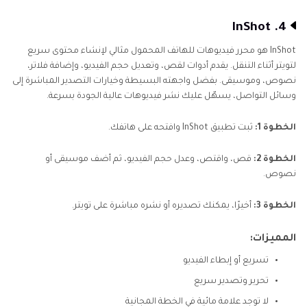
4. InShot
InShot هو محرر فيديوهات للهاتف المحمول مثالي لإنشاء محتوى سريع
لتويتر أثناء التنقل. يقدم أدوات لقص، وتعديل حجم الفيديو، وإضافة فلاتر،
نصوص، وموسيقى. بفضل واجهته البسيطة وخيارات التصدير المباشرة إلى
وسائل التواصل، يسهّل عليك نشر فيديوهات عالية الجودة بسرعة.
الخطوة 1:
ثبت تطبيق InShot وافتحه على هاتفك.
الخطوة 2:
قص، واقتص، وعدل حجم الفيديو، ثم أضف موسيقى أو
نصوص.
الخطوة 3:
أخيرًا، يمكنك تصديره أو نشره مباشرة على تويتر.
المميزات:
تسريع أو إبطاء الفيديو
تحرير وتصدير سريع
لا توجد علامة مائية في الخطة المجانية