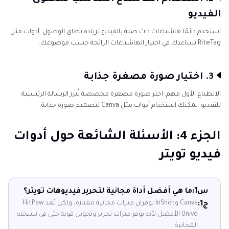
الفيديو
استخدم دائمًا هاشتاغات ذات صلة بالفيديو لزيادة نطاق الوصول. أدوات مثل
RiteTag تساعدك في اختيار الهاشتاغات الرائجة حسب موضوعك.
3. اختيار صورة مصغرة جذابة
الانطباع الأول مهم. اختر صورة مصغرة مخصصة تُبرز الرسالة الرئيسية
للفيديو. يمكنك استخدام أدوات مثل Canva لتصميم صورة جذابة.
الجزء 4: الأسئلة الشائعة حول أدوات
فيديو تويتر
س1:
ما هي أفضل أداة مجانية لتحرير فيديوهات تويتر؟
Canva وInShot توفران ميزات مجانية ممتازة، ولكن يُعد HitPaw
ج1:
Univd الأفضل لأنه يوفر ميزات تحرير وتحويل قوية حتى في نسخته
المجانية.