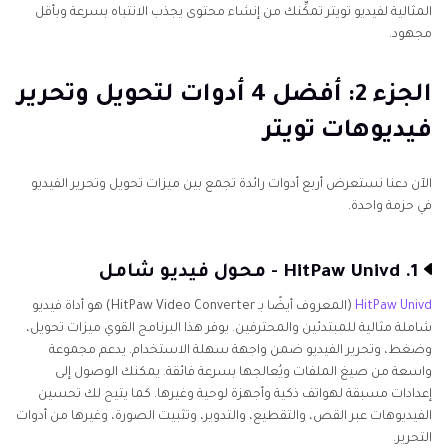
المثالية لفيديو تويتر تمكِّنك من إنشاء محتوى يجذب الانتباه بسرعة وبأقل
مجهود.
الجزء 2: أفضل 4 أدوات لتحويل وتحرير
فيديوهات تويتر
الآن دعنا نستعرض أربع أدوات رائدة تجمع بين ميزات تحويل وتحرير الفيديو
في حزمة واحدة.
1. HitPaw Univd - محول فيديو شامل
HitPaw Univd
(المعروف أيضًا بـ HitPaw Video Converter) هو أداة فيديو
شاملة مثالية للمبتدئين والمحترفين. يوفر هذا البرنامج القوي ميزات تحويل،
وضغط، وتحرير الفيديو ضمن واجهة سهلة الاستخدام. يدعم مجموعة
واسعة من صيغ الملفات ويُعالجها بسرعة فائقة. يمكنك الوصول إلى
إعدادات مسبقة لهواتف ذكية وأجهزة لوحية وغيرها. كما يتيح لك تحسين
الفيديوهات عبر القص، والتقطيع، والتدوير، وتثبيت الصورة، وغيرها من أدوات
التحرير.