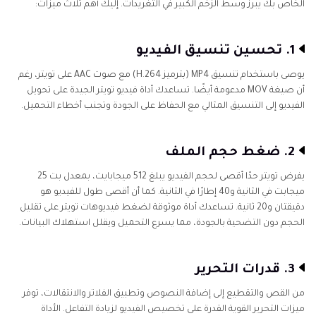
الخاص بك يبرز وسط الزخم الكبير في التغريدات. إليك أهم ثلاث ميزات:
1. تحسين تنسيق الفيديو
يوصى باستخدام تنسيق MP4 (بترميز H.264) مع صوت AAC على تويتر، رغم
أن صيغة MOV مدعومة أيضًا. تساعدك أداة فيديو تويتر الجيدة على تحويل
الفيديو إلى التنسيق المثالي مع الحفاظ على الجودة وتجنب أخطاء التحميل.
2. ضغط حجم الملف
يفرض تويتر حدًا أقصى لحجم الفيديو يبلغ 512 ميجابايت، بمعدل بت 25
ميجابت في الثانية و40 إطارًا في الثانية. كما أن أقصى طول للفيديو هو
دقيقتان و20 ثانية. تساعدك أداة موثوقة لضغط فيديوهات تويتر على تقليل
الحجم دون التضحية بالجودة، مما يسرع التحميل ويقلل استهلاك البيانات.
3. قدرات التحرير
من القص والتقطيع إلى إضافة النصوص وتطبيق الفلاتر والانتقالات، توفر
ميزات التحرير القوية القدرة على تخصيص الفيديو لزيادة التفاعل. الأداة