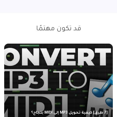
قد تكون مهتمًا
[7 طرق] كيفية تحويل MP3 إلى MIDI بنجاح؟