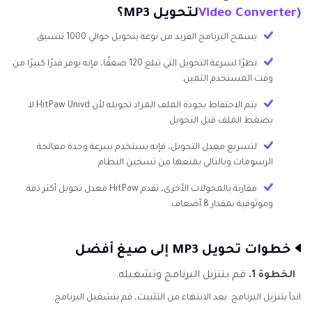
Video Converter)
لتحويل MP3؟
يسمح البرنامج الفريد من نوعه بتحويل حوالي 1000 تنسيق.
نظرًا لسرعة التحويل التي تبلغ 120 ضعفًا، فإنه يوفر قدرًا كبيرًا من
وقت المستخدم الثمين.
يتم الاحتفاظ بجودة الملف المراد تحويله لأن HitPaw Univd لا
يضغط الملف قبل التحويل.
لتسريع معدل التحويل، فإنه يستخدم سرعة وحدة معالجة
الرسومات وبالتالي يمنعها من تسخين النظام.
مقارنة بالمحولات الأخرى، تقدم HitPaw معدل تحويل أكثر دقة
وموثوقية بمقدار 8 أضعاف.
خطوات تحويل MP3 إلى صيغ أفضل
الخطوة 1.
قم بتنزيل البرنامج وتشغيله.
ابدأ بتنزيل البرنامج. بعد الانتهاء من التثبيت، قم بتشغيل البرنامج.