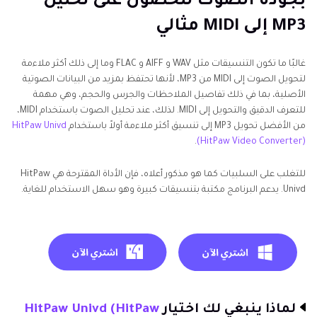
بجودة الصوت للحصول على تحليل
MP3 إلى MIDI مثالي
غالبًا ما تكون التنسيقات مثل WAV و AIFF و FLAC وما إلى ذلك أكثر ملاءمة
لتحويل الصوت إلى MIDI من MP3، لأنها تحتفظ بمزيد من البيانات الصوتية
الأصلية، بما في ذلك تفاصيل الملاحظات والجرس والحجم، وهي مهمة
للتعرف الدقيق والتحويل إلى MIDI. لذلك، عند تحليل الصوت باستخدام MIDI،
من الأفضل تحويل MP3 إلى تنسيق أكثر ملاءمة أولاً باستخدام
HitPaw Univd
.
(HitPaw Video Converter)
للتغلب على السلبيات كما هو مذكور أعلاه، فإن الأداة المقترحة هي HitPaw
Univd. يدعم البرنامج مكتبة بتنسيقات كبيرة وهو سهل الاستخدام للغاية.
لماذا ينبغي لك اختيار
HitPaw Univd (HitPaw