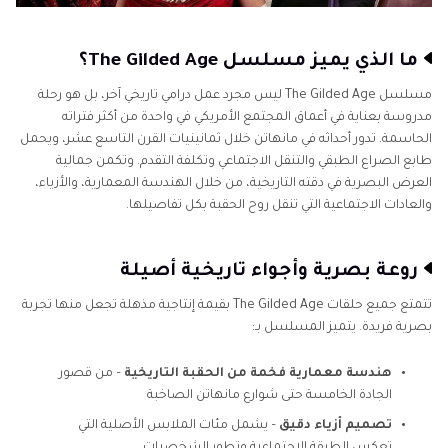
ما الذي يميز مسلسل The Gilded Age؟
مسلسل The Gilded Age ليس مجرد عمل درامي تاريخي آخر، بل هو رحلة
مدروسة بعناية في أعماق المجتمع الأمريكي في واحدة من أكثر فتراته
الحاسمة. تدور أحداثه في مانهاتن خلال ثمانينيات القرن التاسع عشر، ويحمل
طابع الصراع الطبقي والتنقل الاجتماعي وتكلفة التقدم. وتكمن جمالية
العرض البصرية في دقته التاريخية، من خلال الهندسة المعمارية، والأزياء،
والعادات الاجتماعية التي تنقل روح الحقبة بكل تفاصيلها.
روعة بصرية وأجواء تاريخية أصيلة
تتمتع جميع حلقات The Gilded Age بقيمة إنتاجية مذهلة تجعل منها تجربة
بصرية فريدة. يتميز المسلسل بـ:
هندسة معمارية فخمة من الحقبة التاريخية
– من قصور
الجادة الخامسة حتى شوارع مانهاتن الصاخبة
تصميم أزياء دقيق
– يشمل مئات الملابس الأصلية التي
تعكس الطبقة الاجتماعية وتطور الشخصيات