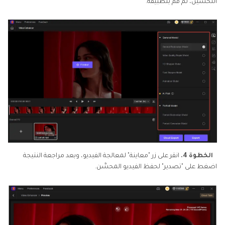
التحسين، ثم قم بتطبيقه.
الخطوة 4.
انقر على زر "معاينة" لمعالجة الفيديو، وبعد مراجعة النتيجة
اضغط على "تصدير" لحفظ الفيديو المحسَّن.