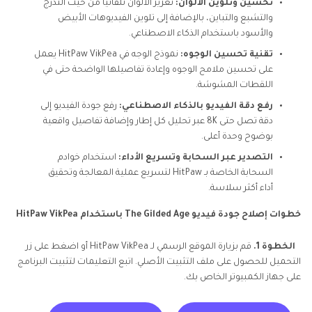
تحسين وتلوين الألوان:
تعزيز الألوان تلقائيًا من حيث التدرج
والتشبع والتباين، بالإضافة إلى تلوين الفيديوهات الأبيض
والأسود باستخدام الذكاء الاصطناعي.
تقنية تحسين الوجوه:
نموذج الوجه في HitPaw VikPea يعمل
على تحسين ملامح الوجوه وإعادة تفاصيلها الواضحة حتى في
اللقطات المشوشة.
رفع دقة الفيديو بالذكاء الاصطناعي:
رفع جودة الفيديو إلى
دقة تصل حتى 8K عبر تحليل كل إطار وإضافة تفاصيل واقعية
بوضوح وحدة أعلى.
التصدير عبر السحابة وتسريع الأداء:
استخدام خوادم
السحابة الخاصة بـ HitPaw لتسريع عملية المعالجة وتحقيق
أداء أكثر سلاسة.
خطوات إصلاح جودة فيديو The Gilded Age باستخدام HitPaw VikPea
الخطوة 1.
قم بزيارة الموقع الرسمي لـ HitPaw VikPea أو اضغط على زر
التحميل للحصول على ملف التثبيت الأصلي. اتبع التعليمات لتثبيت البرنامج
على جهاز الكمبيوتر الخاص بك.