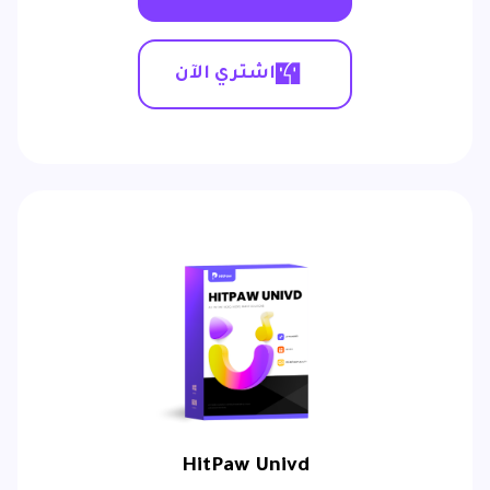
اشتري الآن
HitPaw Univd