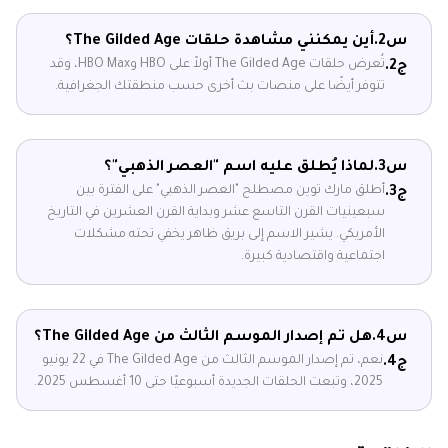
س2.
أين يمكنني مشاهدة حلقات The Gilded Age؟
تُعرض حلقات The Gilded Age أولاً على HBO وHBO Max، وقد
ج2.
تتوفر أيضًا على منصات بث أخرى حسب منطقتك الجغرافية.
س3.
لماذا يُطلق عليه اسم "العصر الذهبي"؟
أطلق مارك توين مصطلح "العصر الذهبي" على الفترة بين
ج3.
سبعينيات القرن التاسع عشر وبداية القرن العشرين في التاريخ
الأمريكي. يشير الاسم إلى بريق ظاهر يخفي تحته مشكلات
اجتماعية واقتصادية كبيرة.
س4.
هل تم إصدار الموسم الثالث من The Gilded Age؟
نعم، تم إصدار الموسم الثالث من The Gilded Age في 22 يونيو
ج4.
2025، وتبعت الحلقات الجديدة أسبوعيًا حتى 10 أغسطس 2025.