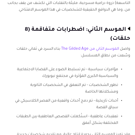
التاسعة) ذروة درامية مسرحية، مليئة بالتقلبات التي تكشف من يقف بجانب
من، وما هي الدوافع الحقيقية للشخصيات في هذا الموسم الافتتاحي.
الموسم الثاني: اضطرابات متفاقمة (8
حلقات)
واصل
الموسم الثاني من The Gilded Age
بناء السرد في ثماني حلقات
وسّعت من نطاق المسلسل:
مؤامرات سياسية - تم تسليط الضوء على القضايا الاجتماعية
والسياسية الكبرى المؤثرة في مجتمع نيويورك
تطور الشخصيات - تم التعمق في الشخصيات الثانوية
ومشكلاتها الخاصة
أحداث تاريخية - تم دمج أحداث واقعية من العصر الكلاسيكي في
سياق القصة
تعقيدات عاطفية - استُكملت القصص العاطفية بين الطبقات
المختلفة بشكل أعمق
وقد تميز الموسم الثاني بجودة إنتاج عالية، مع تقديم شخصيات جديدة