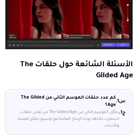
الأسئلة الشائعة حول حلقات The
Gilded Age
كم عدد حلقات الموسم الثاني من The Gilded
س1.
Age؟
يتكوّن الموسم الثاني من The Gilded Age من ثماني حلقات،
ج1.
استمرت خلالها جودة الإنتاج العالية مع توسيع نطاق القصة
والأحداث.