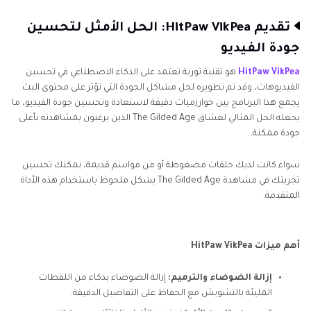
تقديم HitPaw VikPea: الحل الأمثل لتحسين
جودة الفيديو
HitPaw VikPea
هو تقنية ثورية تعتمد على الذكاء الاصطناعي في تحسين
الفيديوهات، وقد تم تطويره لحل مشاكل الجودة التي تؤثر على محتوى البث.
يجمع هذا البرنامج بين خوارزميات دقيقة لاستعادة وتحسين جودة الفيديو، ما
يجعله الحل المثالي لعشاق The Gilded Age الذين يرغبون بمشاهدته بأعلى
جودة ممكنة.
سواء كانت لديك حلقات مضغوطة أو من مواسم قديمة، يمكنك تحسين
تجربتك في مشاهدة The Gilded Age بشكل ملحوظ باستخدام هذه الأداة
المتقدمة.
أهم ميزات HitPaw VikPea
إزالة الضوضاء والترميم:
إزالة الضوضاء بذكاء من اللقطات
المليئة بالتشويش مع الحفاظ على التفاصيل الدقيقة.