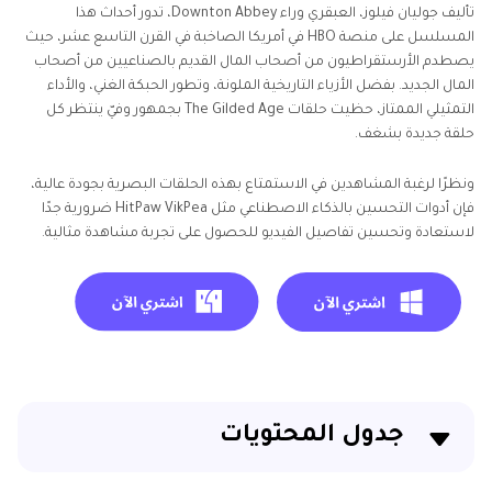
تأليف جوليان فيلوز، العبقري وراء Downton Abbey، تدور أحداث هذا
المسلسل على منصة HBO في أمريكا الصاخبة في القرن التاسع عشر، حيث
يصطدم الأرستقراطيون من أصحاب المال القديم بالصناعيين من أصحاب
المال الجديد. بفضل الأزياء التاريخية الملونة، وتطور الحبكة الغني، والأداء
التمثيلي الممتاز، حظيت حلقات The Gilded Age بجمهور وفيّ ينتظر كل
حلقة جديدة بشغف.
ونظرًا لرغبة المشاهدين في الاستمتاع بهذه الحلقات البصرية بجودة عالية،
فإن أدوات التحسين بالذكاء الاصطناعي مثل HitPaw VikPea ضرورية جدًا
لاستعادة وتحسين تفاصيل الفيديو للحصول على تجربة مشاهدة مثالية.
جدول المحتويات