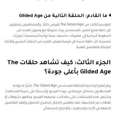
ما القادم: الحلقة التالية من Gilded Age
الموسم الثالث من The Gilded Age يُعرض حاليًا، والمشاهدون ينتظرون
كل حلقة بفارغ الصبر. المسلسل يزداد تشويقًا مع وصول العديد من
الخطوط الدرامية إلى مفترقات حاسمة، بينما تواجه الشخصيات قرارات
مصيرية. كل حلقة جديدة هي فرصة لعرض المزيد من الجمال البصري والإثارة
المليئة بالتفاصيل الغنية.
الجزء الثالث: كيف تشاهد حلقات The
Gilded Age بأعلى جودة؟
رغم القيم الإنتاجية المذهلة لمسلسل The Gilded Age، كثيرًا ما يواجه
المشاهدون مشاكل مزعجة في جودة الفيديو تؤثر سلبًا على تجربة المشاهدة.
وتشمل هذه المشكلات تدني دقة البث، وضغط الفيديو، وظهور تشوهات أو
لقطات غير متناسقة، مما يطمس الجمال البصري للتصوير ويُفقد التفاصيل
الدقيقة في الأزياء والديكورات والإخراج السينمائي.