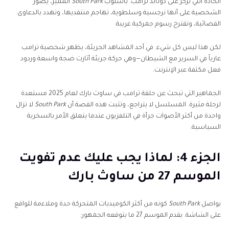
الحادة التي تركز على دونالد ترامب. بأسلوب
South Park
المميز، يصور
الشخصية على أنها نرجسية وسلطوية، تهاجم منتقديها، وتهدد بالدعاوى
القضائية، وتقترح رسوم جمركية غريبة.
لكن هذا ليس كل شيء. في أحد المشاهد الجريئة، يظهر شخصية ترامب
عارياً في السرير مع الشيطان—وهي حركة جريئة أثارت ضجة واسعة وردود
فعل مكثفة عبر الإنترنت.
الجماهير التي تبحث عن حلقة ترامب في ساوث بارك لعام 2025 مستعدة
لرحلة مثيرة. المسلسل لا يتراجع، وتثبت هذه القصة أن
South Park
لا تزال
واحدة من أكثر الأصوات جرأة في التلفزيون عندما يتعلق الأمر بالسخرية
السياسية.
الجزء 4: لماذا يجب عليك عدم تفويت
الموسم 27 من ساوث بارك
يواصل
South Park
كونه من أكثر الكوميديات المتحركة حدة وملاءمة للواقع
على الشاشة. يقدم الموسم 27 ما يتوقعه الجمهور: