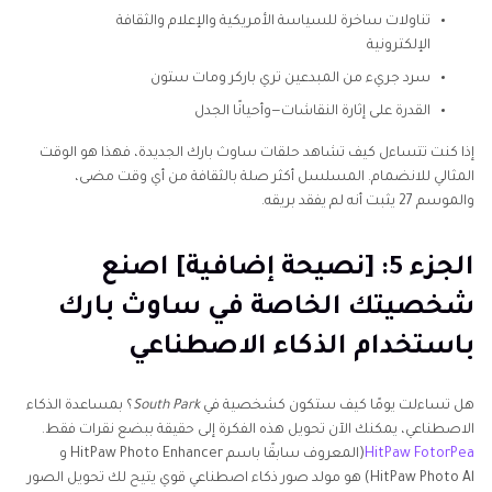
تناولات ساخرة للسياسة الأمريكية والإعلام والثقافة
الإلكترونية
سرد جريء من المبدعين تري باركر ومات ستون
القدرة على إثارة النقاشات—وأحيانًا الجدل
إذا كنت تتساءل كيف تشاهد حلقات ساوث بارك الجديدة، فهذا هو الوقت
المثالي للانضمام. المسلسل أكثر صلة بالثقافة من أي وقت مضى،
والموسم 27 يثبت أنه لم يفقد بريقه.
الجزء 5: [نصيحة إضافية] اصنع
شخصيتك الخاصة في ساوث بارك
باستخدام الذكاء الاصطناعي
هل تساءلت يومًا كيف ستكون كشخصية في
South Park
؟ بمساعدة الذكاء
الاصطناعي، يمكنك الآن تحويل هذه الفكرة إلى حقيقة ببضع نقرات فقط.
HitPaw FotorPea
(المعروف سابقًا باسم HitPaw Photo Enhancer و
HitPaw Photo Al) هو مولد صور ذكاء اصطناعي قوي يتيح لك تحويل الصور