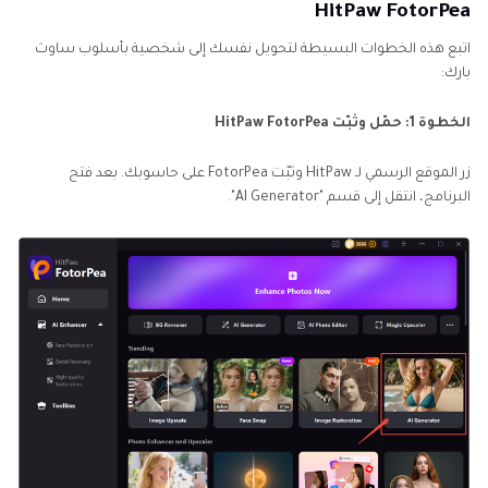
HitPaw FotorPea
اتبع هذه الخطوات البسيطة لتحويل نفسك إلى شخصية بأسلوب ساوث
بارك:
الخطوة 1: حمّل وثبّت HitPaw FotorPea
زر الموقع الرسمي لـ HitPaw وثبّت FotorPea على حاسوبك. بعد فتح
البرنامج، انتقل إلى قسم "AI Generator".