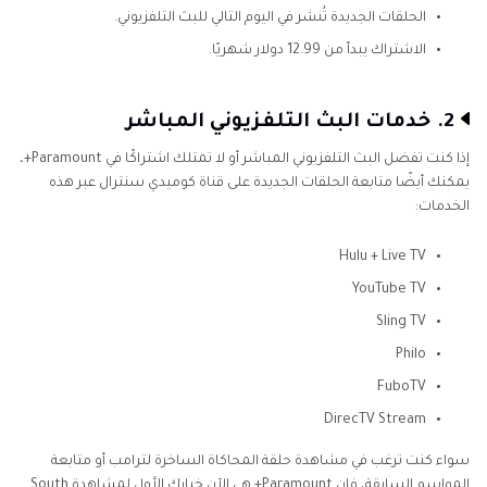
الحلقات الجديدة تُنشر في اليوم التالي للبث التلفزيوني.
الاشتراك يبدأ من 12.99 دولار شهريًا.
2. خدمات البث التلفزيوني المباشر
إذا كنت تفضل البث التلفزيوني المباشر أو لا تمتلك اشتراكًا في Paramount+،
يمكنك أيضًا متابعة الحلقات الجديدة على قناة كوميدي سنترال عبر هذه
الخدمات:
Hulu + Live TV
YouTube TV
Sling TV
Philo
FuboTV
DirecTV Stream
سواء كنت ترغب في مشاهدة حلقة المحاكاة الساخرة لترامب أو متابعة
المواسم السابقة، فإن Paramount+ هي الآن خيارك الأول لمشاهدة South