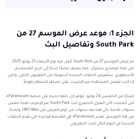
الجزء 1: موعد عرض الموسم 27 من South Park وتفاصيل
البث
الجزء 1: موعد عرض الموسم 27 من
الجزء 2: أين تشاهد الموسم 27 من South Park أونلاين
South Park وتفاصيل البث
الجزء 3: حلقة ترامب في ساوث بارك: لماذا يتحدث الجميع
عنها
تم عرض الموسم 27 من
South Park
لأول مرة يوم الأربعاء 23 يوليو 2025
على قناة كوميدي سنترال، مما يضيف فصلًا جديدًا إلى تاريخ المسلسل
الجزء 4: لماذا يجب عليك عدم تفويت الموسم 27 من
الأسطوري. ستُعرض الحلقات الجديدة أسبوعيًا على التلفزيون الكبلي، ولكن
ساوث بارك
إذا كنت تفضل المشاهدة عبر الإنترنت، فلن تضطر للانتظار طويلاً.
الجزء 5: [نصيحة إضافية] اصنع شخصيتك الخاصة في
اعتبارًا من الخميس 24 يوليو، تتوفر كل حلقة جديدة على منصة Paramount+،
التي أصبحت الآن المنزل الحصري لبث South Park عبر الإنترنت لمدة خمس
ساوث بارك باستخدام الذكاء الاصطناعي
سنوات قادمة. يأتي هذا بعد سنوات من توفر العرض على HBO Max. وابتداءً
من هذا الموسم، تعتبر Paramount+ هي المنصة الوحيدة التي تقدم الحلقات
الجديدة في اليوم التالي للبث التلفزيوني.