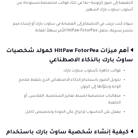
الحقيقية إلى صور كرتونية—بما في ذلك قوالب مخصصة مستوحاة من
أسلوب ساوث بارك الشهير.
سواء كنت ترغب في الانضمام إلى العصابة في ساوث بارك أو إنشاء ميم
ينتشر بسرعة، يجعل HitPaw FotorPea الأمر سهلاً للغاية.
أهم ميزات HitPaw FotorPea كمولد شخصيات
ساوث بارك بالذكاء الاصطناعي
قوالب جاهزة بأسلوب ساوث بارك
تحويل الصور باستخدام الذكاء الاصطناعي الذي يلتقط ملامح
الوجه ويحوّلها إلى كرتون
مطالبات مخصصة لضبط تعابير الشخصية، الملابس، أو
الخلفية
يعمل على الحاسوب لإخراج عالي الجودة وتخصيص كامل
كيفية إنشاء شخصية ساوث بارك باستخدام