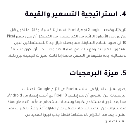
4. استراتيجية التسعير والقيمة
تاريخيًا، وضعت Google أجهزة Pixel بأسعار تنافسية، وغالبًا ما تكون أقل
من عروض الأجهزة الرائدة من المنافسين. من المحتمل أن يبقى سعر Pixel
10 في حدود النماذج السابقة، مما يجعله خيارًا جذابًا للمستهلكين الذين
يهتمون بالميزانية. ومع ذلك، مع تقدم التكنولوجيا، يجب أن تكون مستعدًا
لاحتمالية زيادة طفيفة في السعر، خاصة إذا كانت الميزات الجديدة تبرر ذلك.
5. ميزة البرمجيات
إحدى الميزات البارزة في سلسلة Pixel هي التزام Google بتحديثات
البرمجيات. من المتوقع أن يتم إطلاق Pixel 10 مع أحدث إصدار من Android،
مما يعد بتجربة مستخدم نظيفة وسهلة الاستخدام. عادةً ما تقدم Google
عدة سنوات من التحديثات، مما يضمن بقاء جهازك آمنًا وغنيًا بالميزات بعد
الشراء. يعد هذا الالتزام بالاستدامة نقطة جذب كبيرة للعديد من
المستخدمين.