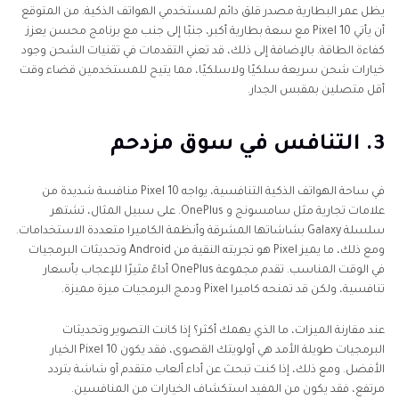
يظل عمر البطارية مصدر قلق دائم لمستخدمي الهواتف الذكية. من المتوقع
أن يأتي Pixel 10 مع سعة بطارية أكبر، جنبًا إلى جنب مع برنامج محسن يعزز
كفاءة الطاقة. بالإضافة إلى ذلك، قد تعني التقدمات في تقنيات الشحن وجود
خيارات شحن سريعة سلكيًا ولاسلكيًا، مما يتيح للمستخدمين قضاء وقت
أقل متصلين بمقبس الجدار.
3. التنافس في سوق مزدحم
في ساحة الهواتف الذكية التنافسية، يواجه Pixel 10 منافسة شديدة من
علامات تجارية مثل سامسونج و OnePlus. على سبيل المثال، تشتهر
سلسلة Galaxy بشاشاتها المشرقة وأنظمة الكاميرا متعددة الاستخدامات.
ومع ذلك، ما يميز Pixel هو تجربته النقية من Android وتحديثات البرمجيات
في الوقت المناسب. تقدم مجموعة OnePlus أداءً مثيرًا للإعجاب بأسعار
تنافسية، ولكن قد تمنحه كاميرا Pixel ودمج البرمجيات ميزة مميزة.
عند مقارنة الميزات، ما الذي يهمك أكثر؟ إذا كانت التصوير وتحديثات
البرمجيات طويلة الأمد هي أولويتك القصوى، فقد يكون Pixel 10 الخيار
الأفضل. ومع ذلك، إذا كنت تبحث عن أداء ألعاب متقدم أو شاشة بتردد
مرتفع، فقد يكون من المفيد استكشاف الخيارات من المنافسين.