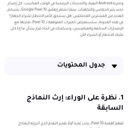
وتجربة Android النقية، والتحديثات البرمجية في الوقت المناسب، كل إصدار
جديد يثير الحماس والتكهنات. بينما ننتظر إطلاق Google Pixel 10، يتساءل
العديد من المشترين المحتملين: هل يستحق الأمر الانتظار لشراء الجهاز؟
في هذه المدونة، سنستعرض الميزات المتوقعة لـ Pixel 10، نقارنها مع
الإصدارات السابقة والمنافسين، ونساعدك في اتخاذ قرار بشأن ما إذا كان
عليك الانتظار أو الشراء الآن.
جدول المحتويات
1. نظرة على الوراء: إرث النماذج السابقة
2. ماذا نتوقع من Google Pixel 10؟
1. نظرة على الوراء: إرث النماذج
السابقة
3. التنافس في سوق مزدحم
4. استراتيجية التسعير والقيمة
لفهم أهمية Pixel 10، يجب علينا أولاً تقدير التقدم الذي أحرزته النماذج