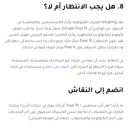
8. هل يجب الانتظار أم لا؟
بعد weighing الميزات المتوقعة، وآراء المستخدمين، والمنافسة في
السوق، من الواضح أن Google Pixel 10 يحمل وعدًا كبيرًا. إذا كنت تعطي
الأولوية للتكنولوجيا المتطورة، وأداء الكاميرا، والدعم البرمجي طويل المدى،
فقد يكون الانتظار لـ Pixel 10 خيارًا جيدًا. ومع ذلك، إذا كنت بحاجة إلى جهاز الآن
ولا يمكنك تحمل الانتظار، فإن Pixel 8 يقدم حزمة رائعة لن تخذلك.
في النهاية، يجب أن يتماشى قرارك مع احتياجاتك وتفضيلاتك الشخصية.
سواء قررت الانتظار أو الشراء الآن،
البقاء على اطلاع
سيساعدك في اتخاذ
أفضل قرار لرحلة هاتفك الذكي.
انضم إلى النقاش
ما رأيك؟ هل أنت متحمس لـ Pixel 10، أم أنك تفكر في خيارات أخرى؟ شاركنا
أفكارك في التعليقات أدناه! ولا تنسى الاشتراك للحصول على آخر التحديثات
حول أخبار التكنولوجيا والمراجعات - للبقاء في مقدمة المنحنى!