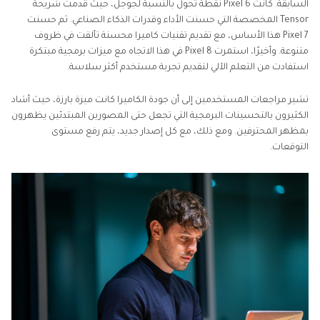
السابقة. كانت Pixel 6 نقطة تحول بالنسبة لجوجل، حيث قدمت شريحة
5. ميزة البرمجيات
Tensor المخصصة التي حسنت الأداء وقدرات الذكاء الصناعي. ثم حسنت
Pixel 7 هذا الأساس، مع تقديم تقنيات كاميرا محسنة تألقت في ظروف
6. الميزات المتوقعة وتكهنات المستخدمين
متنوعة. وأخيرًا، استمرت Pixel 8 في هذا الاتجاه مع ميزات برمجية مبتكرة
استفادت من التعلم الآلي لتقديم تجربة مستخدم أكثر سلاسة.
7. المزايا والعيوب في انتظار Pixel 10
تشير مراجعات المستخدمين إلى أن جودة الكاميرا كانت ميزة بارزة، حيث أشاد
الكثيرون بالتحسينات البرمجية التي تجعل حتى المصورين المبتدئين يظهرون
8. هل يجب الانتظار أم لا؟
بمظهر المحترفين. ومع ذلك، مع كل إصدار جديد، يتم رفع مستوى
التوقعات.
انضم إلى النقاش
الأسئلة الشائعة