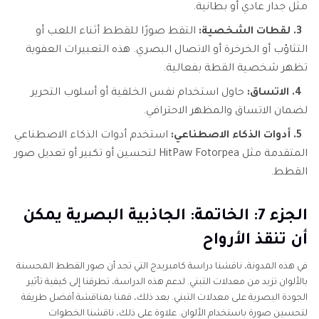
مثل جدار عادي أو بطانية.
3. لقطات الشخصية:
التقط صورًا للقطط أثناء اللعب أو
التثاؤب أو الخرخرة أو الاتصال البصري. هذه التعبيرات العفوية
تظهر شخصية القطة بفعالية.
4. الاتساق:
حاول استخدام نفس الخلفية أو أسلوب التحرير
لضمان الاتساق والمظهر الاحترافي.
5. أدوات الذكاء الاصطناعي:
استخدم أدوات الذكاء الاصطناعي
المتقدمة مثل HitPaw Fotorpea لتحسين أو تكبير أو تعديل صور
القطط.
الجزء 7: الخاتمة: الجاذبية البصرية يمكن
أن تنقذ الأرواح
في هذه المدونة، ناقشنا دراسة كامبريدج التي تجد أن صور القطط المحسنة
بالألوان تزيد من معدلات التبني. لدعم هذه الدراسة، تطرقنا إلى كيفية تأثير
الجودة البصرية على معدلات التبني. بعد ذلك، قمنا بمناقشة أفضل طريقة
لتحسين صورة باستخدام الألوان. علاوة على ذلك، ناقشنا الخطوات