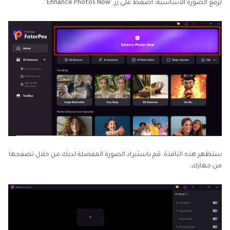
لرفع الصورة الأساسية، اضغط على زر "Enhance Photos Now".
ستظهر هذه النافذة. قم باستيراد الصورة المفضلة لديك من خلال تصفحها
من جهازك.