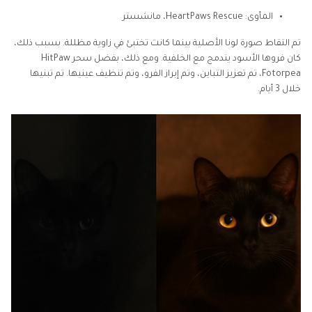
المأوى: HeartPaws Rescue، مانشستر
تم التقاط صورة لونا الأصلية بينما كانت تختبئ في زاوية مظللة. بسبب ذلك،
كان فروها الأسود يندمج مع الخلفية. ومع ذلك، بفضل سحر HitPaw
Fotorpea، تم تعزيز التباين، وتم إبراز الفرو، وتم تنظيف عينيها. تم تبنيها
خلال 3 أيام.