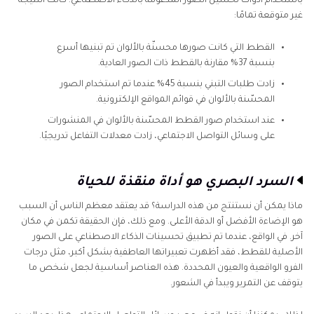
باستخدام أدوات تحسين الصور المدعومة بالذكاء الاصطناعي. كانت النتيجة
غير متوقعة تمامًا:
القطط التي كانت صورها محسنّة بالألوان تم تبنيها أسرع
بنسبة 37% مقارنة بالقطط ذات الصور العادية.
زادت طلبات التبني بنسبة 45% عندما تم استخدام الصور
المحسّنة بالألوان في قوائم المواقع الإلكترونية.
عند استخدام صور القطط المحسّنة بالألوان في المنشورات
على وسائل التواصل الاجتماعي، زادت معدلات التفاعل تدريجيًا.
السرد البصري هو أداة منقذة للحياة
ماذا يمكن أن نستنتج من هذه الدراسة؟ قد يعتقد معظم الناس أن السبب
هو الإضاءة الأفضل أو الدقة الأعلى. ومع ذلك، فإن الحقيقة تكمن في مكان
آخر. في الواقع، عندما تم تطبيق تحسينات الذكاء الاصطناعي على الصور
الأصلية للقطط، فقد أظهرت تعبيراتها العاطفية بشكل أكبر، مثل درجات
الفرو الواقعية والعيون المحددة. هذه العناصر أساسية لجعل شخص ما
يتوقف عن التمرير ويبدأ في الشعور.