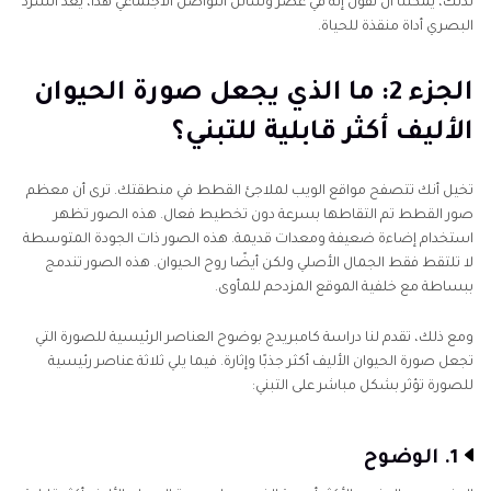
لذلك، يمكننا أن نقول إنه في عصر وسائل التواصل الاجتماعي هذا، يعد السرد
البصري أداة منقذة للحياة.
الجزء 2: ما الذي يجعل صورة الحيوان
الأليف أكثر قابلية للتبني؟
تخيل أنك تتصفح مواقع الويب لملاجئ القطط في منطقتك. ترى أن معظم
صور القطط تم التقاطها بسرعة دون تخطيط فعال. هذه الصور تظهر
استخدام إضاءة ضعيفة ومعدات قديمة. هذه الصور ذات الجودة المتوسطة
لا تلتقط فقط الجمال الأصلي ولكن أيضًا روح الحيوان. هذه الصور تندمج
ببساطة مع خلفية الموقع المزدحم للمأوى.
ومع ذلك، تقدم لنا دراسة كامبريدج بوضوح العناصر الرئيسية للصورة التي
تجعل صورة الحيوان الأليف أكثر جذبًا وإثارة. فيما يلي ثلاثة عناصر رئيسية
للصورة تؤثر بشكل مباشر على التبني:
1. الوضوح