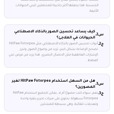
تسلط الضوء بشكل فعال على شخصيتها وخصائصها
الجسدية. هذا يجعلها أكثر جاذبية للمحتملين لتبني الحيوانات
الأليفة.
كيف يساعد تحسين الصور بالذكاء الاصطناعي
س2.
الحيوانات في الملاجئ؟
أدوات تحسين الصور بالذكاء الاصطناعي مثل HitPaw Fotorpea
ج2.
تصحح الإضاءة بشكل كبير، تزيد من وضوح الصور، وتبرز
الإشارات العاطفية مثل الاتصال البصري. هذا يزيد من فرص تبني
القطط.
هل من السهل استخدام HitPaw Fotorpea لغير
س3.
المصورين؟
نعم، سواء كنت مصورًا أم لا، يمكن للجميع استخدام HitPaw
ج3.
Fotorpea بسهولة. يحتوي على ميزات تحرير بنقرة واحدة
وتعديلات تلقائية، وهي بسيطة للمبتدئين.