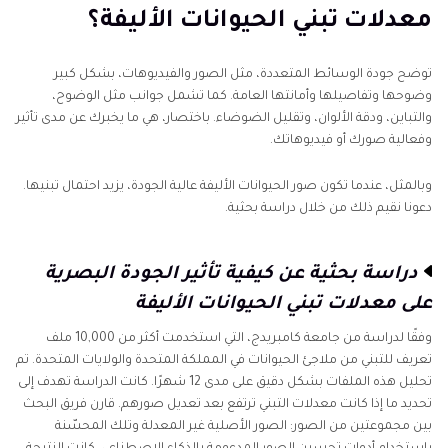
معدلات تبني الحيوانات الأليفة؟
للتبني؟
الجزء 3: أفضل طريقة لتحسين الألوان في صورة الحيوان
توضح جودة الوسائط المتعددة، مثل الصور والفيديوهات، بشكل كبير
الأليف
وضوحها وتفاصيلها وأمانتها العامة. كما تشمل جوانب مثل الوضوح،
والتباين، ودقة الألوان، وتقليل الضوضاء. باختصار، هي ما يخبرك عن مدى تأثير
الجزء 4: دليل خطوة بخطوة لتحسين ألوان صورة الحيوان
وفعالية صورك أو فيديوهاتك.
الأليف باستخدام HitPaw Fotorpea
وبالمثل، عندما تكون صور الحيوانات الأليفة عالية الجودة، يزيد احتمال تبنيها.
دعونا نقيم ذلك من خلال دراسة بحثية.
الجزء 5: قبل وبعد: دراسات حالة حقيقية بعد استخدام
HitPaw Fotorpea
دراسة بحثية عن كيفية تأثير الجودة البصرية
الجزء 6: كيف يجب على المنظمات الإنقاذية والملاجئ التقاط
على معدلات تبني الحيوانات الأليفة
صور للقطط؟
وفقًا لدراسة من جامعة كامبريدج، التي استخدمت أكثر من 10,000 ملف
الجزء 8: الأسئلة الشائعة
تعريف للتبني من ملاجئ الحيوانات في المملكة المتحدة والولايات المتحدة. تم
تحليل هذه الملفات بشكل دقيق على مدى 12 شهرًا. كانت الدراسة تهدف إلى
تحديد ما إذا كانت معدلات التبني ترتفع بعد تعديل صورهم. قارن فريق البحث
بين مجموعتين من الصور: الصور الأصلية غير المعدلة وتلك المحسّنة