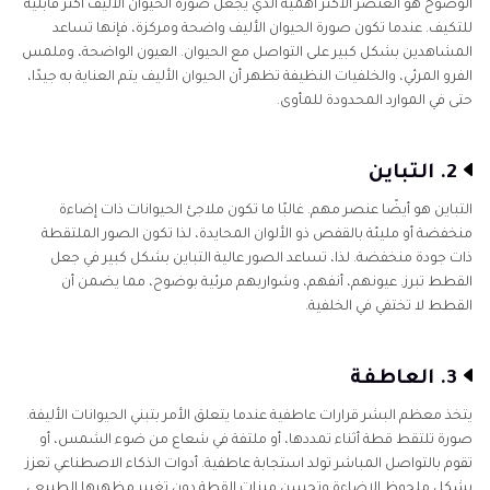
الوضوح هو العنصر الأكثر أهمية الذي يجعل صورة الحيوان الأليف أكثر قابلية
للتكيف. عندما تكون صورة الحيوان الأليف واضحة ومركزة، فإنها تساعد
المشاهدين بشكل كبير على التواصل مع الحيوان. العيون الواضحة، وملمس
الفرو المرئي، والخلفيات النظيفة تظهر أن الحيوان الأليف يتم العناية به جيدًا،
حتى في الموارد المحدودة للمأوى.
2. التباين
التباين هو أيضًا عنصر مهم. غالبًا ما تكون ملاجئ الحيوانات ذات إضاءة
منخفضة أو مليئة بالقفص ذو الألوان المحايدة، لذا تكون الصور الملتقطة
ذات جودة منخفضة. لذا، تساعد الصور عالية التباين بشكل كبير في جعل
القطط تبرز. عيونهم، أنفهم، وشواربهم مرئية بوضوح، مما يضمن أن
القطط لا تختفي في الخلفية.
3. العاطفة
يتخذ معظم البشر قرارات عاطفية عندما يتعلق الأمر بتبني الحيوانات الأليفة.
صورة تلتقط قطة أثناء تمددها، أو ملتفة في شعاع من ضوء الشمس، أو
تقوم بالتواصل المباشر تولد استجابة عاطفية. أدوات الذكاء الاصطناعي تعزز
بشكل ملحوظ الإضاءة وتحسن ميزات القطة دون تغيير مظهرها الطبيعي.