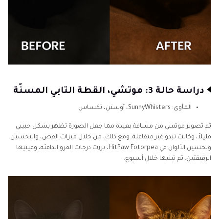
دراسة حالة 3: موتشي، القطة التابي المسنّة
المأوى: SunnyWhisters، أوستن، تكساس
تم تصوير موتشي من مسافة بعيدة مما جعل الصورة تظهر بشكل حبيبي
قليلاً، وكانت تبدو غير متفاعلة. ومع ذلك، من خلال ميزات القص، والتحسين،
وتحسين الألوان في HitPaw Fotorpea، برزت درجات الفرو الدافئة، وعينيها
الرقيقتين. تم تبنيها خلال أسبوع.