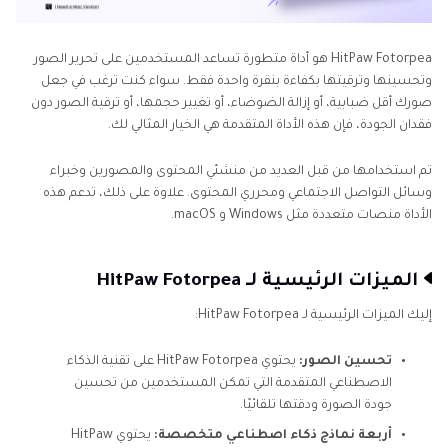
HitPaw Fotorpea هو أداة متطورة تساعد المستخدمين على تحرير الصور
وتحسينها وترقيتها بكفاءة بنقرة واحدة فقط. سواء كنت ترغب في جعل
صورك أقل ضبابية، أو إزالة الضوضاء، أو تغيير حجمها، أو ترقية الصور دون
فقدان الجودة، فإن هذه الأداة المتقدمة هي الخيار المثالي لك.
تم استخدامها من قبل العديد من منشئي المحتوى والمصورين وخبراء
وسائل التواصل الاجتماعي ومحرري المحتوى. علاوة على ذلك، تدعم هذه
الأداة منصات متعددة مثل Windows و macOS.
الميزات الرئيسية لـ HitPaw Fotorpea
إليك الميزات الرئيسية لـ HitPaw Fotorpea:
تحسين الصور:
يحتوي HitPaw Fotorpea على تقنية الذكاء
الاصطناعي المتقدمة التي تمكن المستخدمين من تحسين
جودة الصورة ودقتها تلقائيًا.
أربعة نماذج ذكاء اصطناعي متخصصة:
يحتوي HitPaw