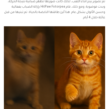
تم تصوير بينز أثناء اللعب، لذلك كانت صورتها تظهر ضبابية نتيجة الحركة،
وبدت فوضوية. ومع ذلك، قام HitPaw Fotorpea بإزالة الضباب بفعالية
وحسن الألوان بشكل عام. هذا أبرز طاقتها النابضة بالحياة. تم تبنيها من قبل
عائلة خلال 4 أيام.