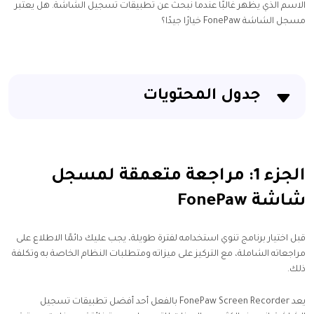
الاسم الذي يظهر غالبًا عندما نبحث عن تطبيقات تسجيل الشاشة. هل يعتبر
مسجل الشاشة FonePaw خيارًا جيدًا؟
جدول المحتويات
الجزء 1: مراجعة متعمقة لمسجل شاشة FonePaw
الجزء 2: كيفية استخدام مسجل الشاشة FonePaw
الجزء 1: مراجعة متعمقة لمسجل
شاشة FonePaw
الجزء 3: بديل مسجل الشاشة FonePaw
الخلاصة
قبل اختيار برنامج تنوي استخدامه لفترة طويلة، يجب عليك دائمًا الاطلاع على
مراجعاته الشاملة، مع التركيز على ميزاته ومتطلبات النظام الخاصة به وتكلفة
ذلك.
يعد FonePaw Screen Recorder بالفعل أحد أفضل تطبيقات تسجيل