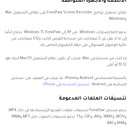
الأنظمة والأجهزة المتوافقة
يمكن تشغيل برنامج FonePaw Screen Recorder على نظامي التشغيل Mac
وWindows.
تدعم كافة إصدارات Windows، من XP إلى Windows 11، FonePaw. تحتاج أيضًا
إلى ما لا يقل عن 2 غيغابايت من مساحة القرص الثابت و512 ميغابايت من
ذاكرة الوصول العشوائي على جهاز الكمبيوتر الخاص بك.
إذا كنت من مستخدمي Mac، فيجب أن يكون نظام التشغيل MacOS لديك هو
10.12 أو أعلى.
بالنسبة لمستخدمي Android وiPhone، قد ترغب في التعرف على: تسجيل
الشاشة على Android
؛ تسجيل الشاشة على iPhone.
تنسيقات الملفات المدعومة
يدعم مسجل FonePaw تنسيقات ملفات الفيديو الرئيسية بما في ذلك MP4،
وMOV، وWMV، وAVI، وGIF، وTS. يدعم تنسيقات الصوت مثل MP3 وWMA
وM4A وAAC.