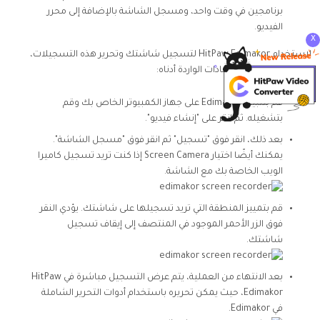
برنامجين في وقت واحد، ومسجل الشاشة بالإضافة إلى محرر
الفيديو.
x
لاستخدام HitPaw Edimakor لتسجيل شاشتك وتحرير هذه التسجيلات،
يتعين عليك اتباع الإرشادات الواردة أدناه:
قم بتثبيت Edimakor على جهاز الكمبيوتر الخاص بك وقم
بتشغيله. ثم انقر على "إنشاء فيديو".
بعد ذلك، انقر فوق "تسجيل" ثم انقر فوق "مسجل الشاشة".
يمكنك أيضًا اختيار Screen Camera إذا كنت تريد تسجيل كاميرا
الويب الخاصة بك مع الشاشة.
قم بتمييز المنطقة التي تريد تسجيلها على شاشتك. يؤدي النقر
فوق الزر الأحمر الموجود في المنتصف إلى إيقاف تسجيل
شاشتك.
بعد الانتهاء من العملية، يتم عرض التسجيل مباشرة في HitPaw
Edimakor، حيث يمكن تحريره باستخدام أدوات التحرير الشاملة
في Edimakor.