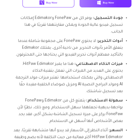
جودة التسجيل:
يوفر كل من FonePaw وEdimakor إمكانات
تسجيل فيديو عالية الجودة ويمكن مقارنتهما تقريبًا في هذا
الجانب.
أدوات التحرير:
لا يحتوي FonePaw على مجموعة شاملة عندما
يتعلق الأمر بأدوات التحرير. من ناحية أخرى، يمتلك Edimakor
بالتأكيد معظم أدوات تحرير الفيديو التي يحتاجها حتى المحترفون.
ميزات الذكاء الاصطناعي:
هذا ما يميز HitPaw Edimakor.
يحتوي على العديد من الميزات التي تعمل بتقنية الذكاء
الاصطناعي والتي يمكنك استخدامها. تعتبر ميزات مولد الترجمة
AI ومولد البرامج النصية AI ومزيل ضوضاء الخلفية مفيدة حقًا
بعد تسجيل شاشتك.
سهولة الاستخدام:
يتمتع كل من Edimakor وFonePaw
بواجهة بديهية تجعلهما سهل الاستخدام. ومع ذلك، نظرًا لأن
FonePaw يركز على ميزة تسجيل الشاشة بشكل أكبر، فقد يجد
بعض الأشخاص أنها أسهل في الاستخدام.
السعر:
أثناء النظر إلى الأسعار قد يبدو أنها متشابهة تقريبًا، يعد
HitPaw Edimakor أكثر فعالية من حيث التكلفة لأنه يضم وظيفة