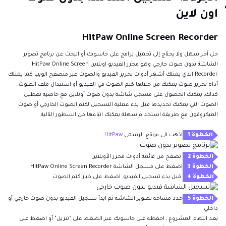
اون لاين
HitPaw Online Screen Recorder
حل آخر سهل ولا يحتاج إلى تحميل برامج على حاسوبك أو البحث عن برنامج تصوير
الشاشة بدون صوت خارجي وهو محرر الفيديو اونلاين HitPaw Online Screen
Recorder الذي يمتلك أشهر أدوات تحرير الفيديو والصوت عبر متصفح الويب كما يمتلك
أداة تحرير صوت يمكنك من خلالها كتم الصوت في الفيديو أو استبدال ملف الصوت.
كذلك, يمكنك الحصول على مسجل شاشة بدون صوت أونلاين مع خاصية تعطيل
الصوت التي يمكنك تحديدها قبل بدء عملية التسجيل لكتم الصوت الخارجي أو صوت
الميكروفون مع طريقة استخدام سهلة يمكنك اتباعها من السطور التالية.
الخطوة 1
اذهب الى موقع الرسمي
HitPaw
الخطوة 2
تصفح من قائمة أدوات محرر الأونلاين
الخطوة 3
اضغط على مسجل الشاشة HitPaw Online Screen Recorder
الخطوة 4
قبل بدء تسجيل الفيديو, اضغط على خيار كتم الصوت
الخطوة 5
حدد مساحة تصوير الشاشة ثم ابدأ تسجيل الفيديو بدون صوت خارجي أو
داخلي
بعد انتهاء المشروع , احفظه على حاسوبك عبر الضغط على "تنزيل" أو اضغط على