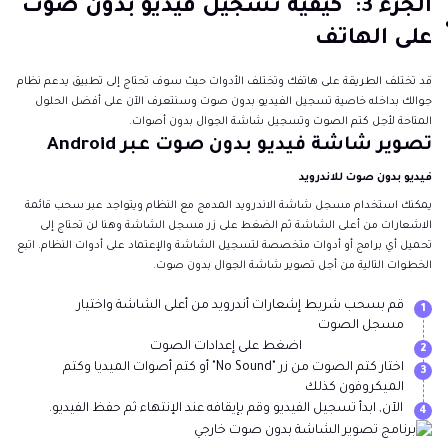
الجزء 3: كيفية تسجيل فيديو بدون صوت
على الهاتف
قد تختلف الطريقة على هاتفك وتختلف الأدوات حيث سوف تحتاج إلى تطبيق يدعم نظام
جوالك بداخله خاصية تسجيل الفيديو بدون صوت وسنتعرف الآن على أفضل الحلول
المتاحة لأجل كتم الصوت وتسجيل شاشة الجوال بدون أصوات.
تصوير شاشة فيديو بدون صوت عبر Android
فيديو بدون صوت للاندرويد
يمكنك استخدام مسجل شاشة الاندرويد المدمج مع النظام ويتواجد عبر سحب قائمة
الاشعارات من أعلى الشاشة ثم الضغط على زر مسجل الشاشة وهنا لن تحتاج إلى
تحميل أي برامج أو أدوات متخصصة لتسجيل الشاشة والإعتماد على أدوات النظام. اتبع
الخطوات التالية من أجل تصوير شاشة الجوال بدون صوت.
قم بسحب شريط إشعارات أندرويد من أعلى الشاشة واختيار
1
مسجل الصوت
اضغط على إعدادات الصوت
2
اختار كتم الصوت من زر "No Sound" أو كتم أصوات الميديا وكتم
3
الميكروفون كذلك
الآن, ابدأ تسجيل الفيديو وقم بإيقافه عند الإنتهاء ثم حفظ الفيديو.
4