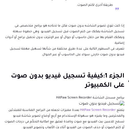
طريقة أخرى لكتم الصوت.
إذا كنت تنوي تصوير الشاشه بدون صوت فكل ما تحتاجه هو برنامج متخصص في
تسجيل الشاشة يمكنك من كتم الصوت قبل تسجيل الفيديو. وهي خطوة سهلة
ويمكنك القيام بها من خلال حاسوب أو جوال أو عبر الإنترنت بدون تحميل برامج أو أدوات
إضافية.
نتعرف في السطور التالية على عدة طرق مختلفة من شأنها تسهيل مهمة تسجيل
فيديو بدون صوت خارجي سواء على الحاسوب أو عبر الجوال.
الجزء 1:كيفية تسجيل فيديو بدون صوت
على الكمبيوتر
برنامج مسجل الشاشة HitPaw Screen Recorder
يتمتع
HitPaw Screen Recorder
بعدة مميزات تجعله من البرامج المناسبة للمبتدئين
والمحترفين وما يميزه هو سهولة الإستخدام مع أربع أوضاع تصوير شاشة فيديو
تسمح للاعبين ببث الفيديو مع صوت ونافذة تعليق مع امكانية التحكّم في درجات الصوت
أو كتم الصوت أو حذف الصوت من الفيديو أثناء بث الألعاب وتصوير الفيديو.