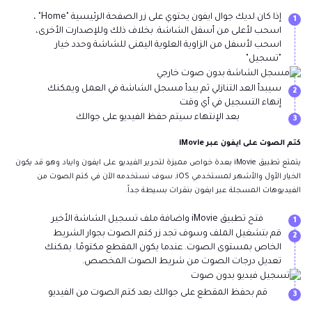
إذا كان لديك جوال ايفون يحتوي على زر الصفحة الرئيسية "Home" ،
1
اسحب لأعلى من أسفل الشاشة. بخلاف ذلك وللإصدارت الأخرى،
اسحب لأسفل من الزاوية العلوية اليمنى للشاشة وحدد خيار
"تسجيل"
سيبدأ العد التنازلي ثم يبدأ مسجل الشاشة في العمل ويمكنك
2
إنهاء التسجيل في أي وقت
بعد الإنتهاء سيتم حفظ الفيديو على جوالك
3
كتم الصوت على ايفون عبر iMovie
يتمتع تطبيق iMovie بعدة خواص مميزة لتحرير الفيديو على ايفون وايباد وهو قد يكون
الخيار الأول والأشهر لمستخدمي iOS, سوف نستخدمه الآن في كتم الصوت من
الفيديوهات المسجلة عبر ايفون بنقرات بسيطة جداً.
فتح تطبيق iMovie واضافة ملف تسجيل الشاشة الأخير
1
قم بتشغيل الملف وسوف تجد زر كتم الصوت بجوار الشريط
2
الخاص بمستوى الصوت. عندما يكون المقطع مكتومًا. يمكنك
تعديل درجات الصوت من شريط الصوت المخصص.
قم بحفظ المقطع على جوالك بعد كتم الصوت من الفيديو
3