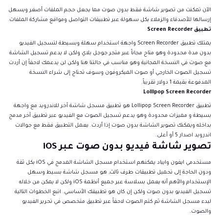
الآن تمكنت من تصوير شاشة فقط بدون صوت مما يجعل حجم الملفات أصغر ويسهل
إرسالها للأصدقاء والزملاء بكل سهولة عبر تطبيقات التواصل ومواقع مشاركة الملفات.
تطبيق Screen Recorder
يمتلك تطبيق Screen Recorder واجهة استخدام سهلة وبسيطة لتسجيل الفيديو
بدون مدة محدودة وهو متاح مجاناً عبر متجر جوجل بلاي ولكن لا يدعم تسجيل الشاشة
مع صوت في النسخة المجانية وهو مناسب في حالتنا هنا ولكن لن يدعمك لاحقاً إن أردت
تسجيل الصوت الخارجي أو صوت الميكروفون وسوف تحتاج إلى شراء النسخة
المدفوعة بقيمة 1 دولار تقريباً.
Lollipop Screen Recorder
تطبيق Lollipop Screen Recorder هو تطبيق مسجل شاشة آخر للاندرويد مع واجهة
بسيطة و مميزات محدودة وهو يدعم تسجيل الصوت مع الفيديو عبر تطبيق آخر مدمج
بداخله ويمكنك تصوير الشاشة بدون صوت إذا أردت. يعمل التطبيق فقط مع جوالات
اندرويد اصدار 5 أو أعلى.
تصوير شاشة فيديو بدون صوت عبر iOS
مستخدمي ايفون وايباد يمكنهم استخدام مسجل الشاشة المدمج في iOS بكل ثقة
ودون الحاجة إلى تحميل تطبيقات طرف ثالث, هو مسجل شاشة بسيط وسهل
الإستخدام والأهم أنه يعمل بسلاسة عبر جميع أنظمة iOS ولكن لا يمكن من خلاله
تسجيل الفيديو بدون صوت ولكن إن كان هو تطبيقك الأساسي. اتبع الخطوات التالية
لبدء مسجل الشاشة ثم كتم الصوت لاحقاً عبر تطبيق متخصص في تحرير الفيديو
والصوت.