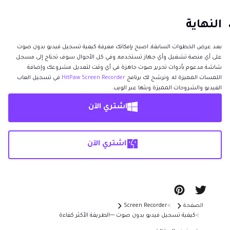
النهاية
بعد عرض الخطوات السابقة, اصبح بإمكانك معرفة كيفية تسجيل فيديو بدون صوت
على أي منصة تشغيل وأي جهاز تستخدمه, وفي كل الأحوال سوف تحتاج إلى مسجل
شاشة مدعوم بأدوات تحرير صوت جاهزة في أي وقت لتعديل مشروعك وإضافة
اللمسات المميزة له. ونرشح لك برنامج
HitPaw Screen Recorder
في تسجيل العاب
الفيديو والشروحات المميزة وبثها عبر الويب.
اشتري الآن
اشتري الآن
الصفحة
Screen Recorder
كيفية تسجيل فيديو بدون صوت ---الطريقة الأكثر كفاءة